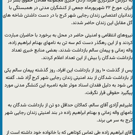
به گزارش خبرگزاری هرانا، ارگان خبری مجموعه فعالان حقوق بشر در
ایران، مورخ ۲۲ شهریورماه جمعی از کنشگران مدنی در همبستگی با
زندانیان اعتصابی زندان رجایی شهر کرج با در دست داشتن شاخه های
گل مقابل این زندان حاضر شدند.
نیروهای انتظامی و امنیتی حاضر در محل به برخورد با حاضران مباردت
کردند و از این رهگذر دست کم سه تن به نامهای بهنام ابراهیم زاده،
واله زمانی و پیمان سالم بازداشت شدند، بعضی منابع خبری تعداد
بازداشت شدگان را بیش از این تعداد اعلام کردند.
پس از گذشت ۱۰ روز از بازداشت این افراد، روز گذشته پیمان سالم یکی
از بازداشت شدگان از بند امنیتی زندان رجایی شهر کرج آزاد شد. گفته
می شود به دلیل فقدان اسناد موثر علیه نامبره این کنشگر مدنی مورد
پیگیرد حقوقی قرار نگرفت.
علیرغم آزادی آقای سالم، کماکان حداقل دو تن از بازداشت شدگان به
نامهای واله زمانی و بهنام ابراهیم زاده در بند امنیتی زندان رجایی شهر
کرج به سر می برند.
آقای ابراهیم زاده طی تماس کوتاهی که با خانواده خود داشته است از