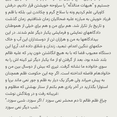
جستيم و “هيهات منالذلّه” را سرلوحه خويشتن قرار داديم، درفش
کاويانی علم کرديم ونه با سلاح گرم و چکاندن تير، بلکه با قلم و
فرياد خويش به مبارزه عليه ضحاکيان زمان شتافتيم. زمان گذشت
و تاريخ باز تکرار شد، هم برای من و هم برای خيلی از هموطنان
دادگاههای نمايشی و فرمايشی يکبار ديگر علم شدند. در اين
بيدادگاهها به من و هزاران تن از دوستداران اين آب و خاک
حکمهای ننگين اعدام، تبعيد، زندان و شلاق داده اند، آری! اين
دستگاه معيوب قضا که با به هيچ انگاشتن خون پدر که عليه ظالم
بلند شده بود، بعد از گرفتن او از ما؛ يکبار ديگر تير کينه اش را به
سوی خانواده ما نشانه گرفت. تيری که بيش از دوسال بين من و
خانوادهام فاصله انداخته است. اگر چه اين حکومت ظلم همچنان
به پيش ميراند ولی هرگز يک ديار به ظلم و جور نمی ماند برپا و
استوار! بگذاريد در آخر يادی هم بکنم از ستار بهشتی که مظلوم و
غريبانه رفت و در وبلاگش نوشت:
“چراغ ظلم ظالم تا دم محشر نمی سوزد / اگر سوزد، شبی سوزد،
شب ديگر نمی سوزد.”