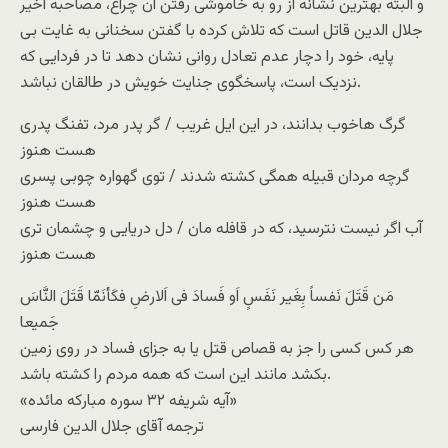
و البته بهترين نشانه از رو به خاموشی رفتن آن چراغ، مصاحبه اخير
جلال الدين قاتل است که تلاش کرده با گفتن سخنانی به غايت بی
پايه، خود را دچار عدم تعادل روانی نشان دهد تا در فردايی که
نزديک است، پاسخگوی جنايت خويش در طالقان نباشد.
گرگ هاخوب بدانند، در اين ايل غريب / گر پدر مرد، تفنگ پدری
هست هنوز
گرچه مردان قبيله همگی کشته شدند / توی گهواره چوبی پسری
هست هنوز
آب اگر نيست نترسيد، که در قافله مان / دل دريايی و چشمان تری
هست هنوز
مَن قَتَلَ نَفساً بِغَير نَفَسٍ اَو فَسادَ فی اَلارضِ فکَأنَمّا قَتَلَ النَّاسَ
جَميعا
هر کس کسی را جز به قصاص قتل يا به جزای فساد در روی زمين
بکشد مانند اين است که همه مردم را کشته باشد.
«آيه شريفه ۳۲ سوره مبارکه مائده»
ترجمه آقای جلال الدين فارسی