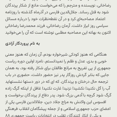
رضاخانی، نويسنده و مترجم را که می‌خواست مانع از شکار پرندگان
شود به قتل رساند. جلال‌الدين فارسی در آذرماه گذشته با روزنامه
اعتماد مصاحبه‌ای کرد و در آن نقطه‌نظرات خود را درباره مسائل
سياسی روز ابراز داشت. آرمان رضاخانی، فرزند محمدرضا رضاخانی
اکنون به بهانه اين مصاحبه مطلبی نوشته است که آن را می‌خوانيد
به نام پروردگار آزادی
هنگامی که هنوز کودکی شيرخواره بودم، آن زمان که هنوز معنی
خوبی و بدی، عدل و ظلم را نميدانستم، نامزد اولين دوره رياست
جمهوری از پی تفريح به مراتع طالقان برای شکار رفته بود، به همان
جايی که بنابر گردش روزگار پدر نيز حضور داشت، حضوری در باب
ترجمه حال درختان و پرندگان. که ای که در دور دستها نشستهايد
آب را گل نکنيد! نکشيد! نزنيد! غارت نکنيد! غافل از اينکه گرگ زاده
گرگ شود گرچه با آدمی بزرگ شود. پدر دفاع از پرندگان برخواست و
افسوس اين واکنش به مزاج جلاد دين، جلالالدين فارسی يکی از
اعضای حزب جمهوری اسلامی و از جمله پيشگامان انقلاب فرهنگی
و يکی از انکار کنندگان تقلب در انتخابات رياست جمهوری ۸۸