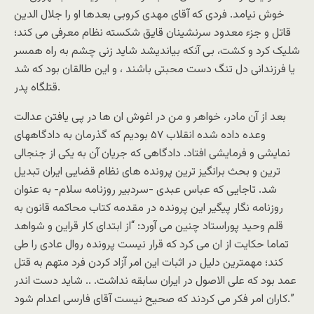
خوش نيامد. فردی که آقای مهدی کروبی بعدها او را جلال الدين
قاتل و جزء معدود سرنشينان قايق شکسته نظام معرفی می کند؛
شليک کرد و کشت، بی آنکه بيانديشد شايد زنی چشم به راه همسر
يا فرزندانی دل تنگ دست محبتی باشند ، و اين طالقان بود که شد
قتلگاه پدر.
بعد از آن مادر، خواهر و من در اغوش ان ها در پی يافتن عدالت
وعده داده شده انقلاب ۵۷ بوديم که گذرمان به دادگاههای
نمايشی و فرمايشی افتاد. دادگاهی که جريان آن به يکی از جنجالی
ترين و بحث برانگيز ترين پرونده های نظام قضايی ايران تبديل
شد. تاجايی که عباس عبدی -سردبير روزنامه سلام- به عنوان
روزنامه نگار پيگير اين پرونده در مقدمه کتاب محاکمه قانون به
قلم وحيد پوراستاد چنين می آورد: “از ابتدای کار قراين و شواهد
تماما حکايت از ان می کرد که قرار نيست پرونده روال عادی را طی
کند؛ مهمترين دليل در اثبات اين امر آزاد کردن فرد متهم به قتل
عمد بود که علی الاصول در ايران سابقه نداشت. .. شايد دست اندر
کاران امر فکر می کردند که صحيح نيست آقای فارسی اعدام شود.”