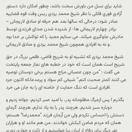
شايد برای نسل من باورش سخت باشد، چطور امکان دارد دستور
آزادی فوری قاتلی با نظر شيخ محمد يزدی ريس وقت قوه قضاييه
صادر شود؛ درحالی که سالها بعد هم حرفه او صادق لاريجانی –
برادر چهارم لاريجانی ها- از شنيده شدن صدای فرزندی توسط
مادرش جلوگيری ميکند. می ستايم مجيد را که توکلش بر خدا بود
و نه به افرادی همچون شيخ محمد يزدی و صادق لاريجانی.
شيخ محمد يزدی که تشبيه او به شريح قاضی، ظلمی بزرگ در حق
شريح است همان است که خود در خطبه های نماز جمعه پايتخت
می گفت : “من چون عصبانی مزاج هستم برخی دوستان توصيه
می کنند کمتر صحبت کنم.” شيخی کم سواد و پرمدعا،که اکنون جزء
افرادی است که ننگ حمايت از خامنه ای را به جان می خرد.
بگذرم ! پس ازمرگ مظلومانه پدر، با اميد صبر کرديم، جوانه زديم و
دوباره سبز شديم. هرچند پدر را به ياد ندارم، هرچند گرمای
دستش را احساس نکردم ولی من آرمان فرزند “محمدرضا” هستم؛
همان که مردم ضامن کبکش خواندند. من هم مانند او و هزاران
نفر ديگر برای دفاع از ايران بپا خواستيم و از ذلت و خواری دوری