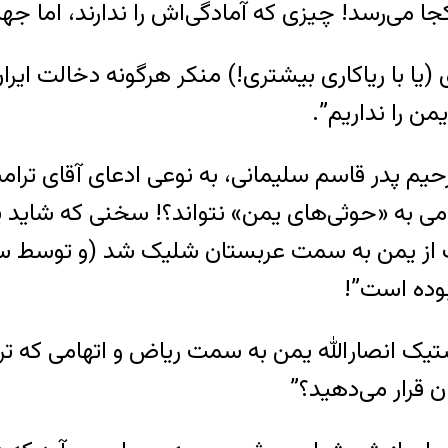
 می‌رسد! چیزی که آمادگی‌اش را ندارند، اما جه
ری (یا با ریاکاری بیشتری!) منکر هرگونه دخالت 
من را نداریم”.
یم پدر قاسم سلیمانی، به نوعی ادعای آقای ترامپ ر
 به «حوثی‌های یمن» نتواند؟! سخنی که شاید یک 
از یمن به سمت عربستان شلیک شد (و توسط سیس
وده است”!
تیک انصارالله یمن به سمت ریاض و اتهامی که تر
 قرار می‌دهید؟”