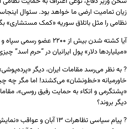
سخن وزیر دفاع، نوعی اعتراف به حمایت نظامی ایر
زیان تمامیت ارضی ما خواهد بود. سئوال اینجاس
نظامی را مثل باتلاق سوریه «کمک مستشاری» بگذا
آیا کشته شدن بیش از ۰۰
«میلیاردها دلار» پول ایرانیان در “حرم اسد” چیز
? به نظر می‌رسد مقامات ایران، دیگر «پرده‌پوشی» 
خاورمیانه «خط‌ونشان» می‌کشند! اما مگر چه چیزی
«پشتگرمی و اتکاء به حمایت رفیق روسی»، مقاما
دیگر بروند؟
? پیام سیاسی تظاهرات ۱۳ 