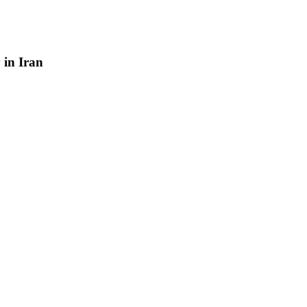
y
in
Iran