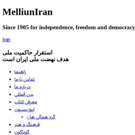
Melliun
Iran
Since 1905 for
independence
,
freedom
and
democrac
Iran
استقرار
حاکميت ملی
هدف نهضت ملی ایران است
راهنما
تماس با ما
درباره ما
بین المللی
معرفی کتاب
اپوزیسیون
- گرد همآئی ها
فرهنگ و هنر
گوناگون