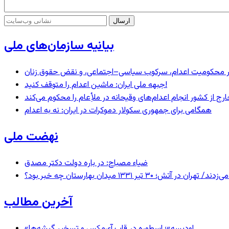
بیانیه سازمان‌های ملی
– در محکومیت اعدام، سرکوب سیاسی–اجتماعی، و نقض حقوق زنان
جبهه ملی ایران: ماشین اعدام را متوقف کنید!
رج از کشور انجام اعدام‌های وقیحانه در ملأِعام را محکوم می‌کند
همگامی برای جمهوری سکولار دموکرات در ایران: نه به اعدام
نهضت ملی
ضیاء مصباح: در باره دولت دکتر مصدق
 ۱۳۳۱ میدان بهارستان چه خبر بود؟
آخرین مطالب
«اودیسه»؛ اسطوره در قاب آی‌مکس و تسخیر گیشه‌ها