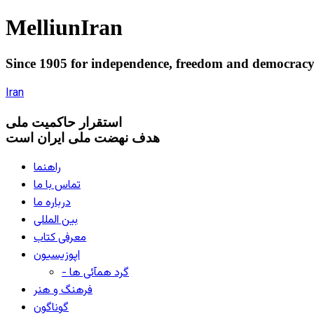
Melliun
Iran
Since 1905 for
independence
,
freedom
and
democrac
Iran
استقرار
حاکميت ملی
هدف نهضت ملی ایران است
راهنما
تماس با ما
درباره ما
بین المللی
معرفی کتاب
اپوزیسیون
- گرد همآئی ها
فرهنگ و هنر
گوناگون