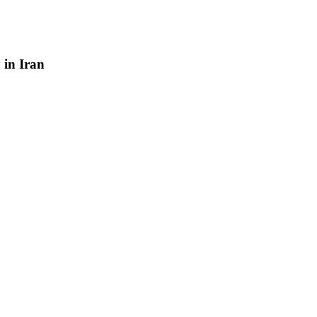
y
in
Iran