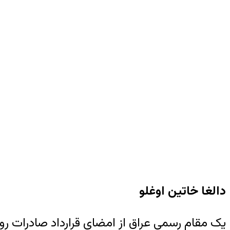
دالغا خاتین اوغلو
یک مقام رسمی عراق از امضای قرارداد صادرات روزانه ۳۰ تا ۶۰ هزار بشکه نفت منطقه کرکوک به ایران خبر د