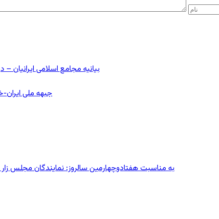
بیانیه مجامع اسلامی ایرانیان 
جبهه ملی ایران-خا
به مناسبت هفتادوچهارمین سالروز: نمایندگان مجلس زار می‌زدند/ تهران در آتش؛ ۳۰ تیر