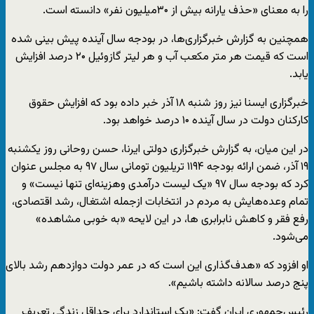
را به معنای «حذف یارانه بیش از ۳۰میلیون نفر» دانسته است.
همچنین به گزارش خبرگزاری‌ها، در بودجه سال آینده پیش بینی شده
است که قیمت هر متر مکعب آب و هر لیتر گازوئیل ۲۰ درصد افزایش
یابد.
خبرگزاری ایسنا نیز روز شنبه ۱۸ آذر خبر داده بود که افزایش حقوق
کارکنان دولت در سال آینده ۱۰ درصد خواهد بود.
در این میان، به گزارش خبرگزاری دولتی ایرنا، حسن روحانی روز یکشنبه
۱۹ آذر، ضمن ارائه بودجه ۱۱۹۴ تریلیون تومانی سال ۹۷ به مجلس عنوان
کرد که بودجه سال ۹۷ «یک لیست درآمدی وهزینه‌ای تنها نیست» و
تمام وعده‌هایش به مردم در انتخابات ازجمله اشتغال، رشد اقتصادی،
رفع فقر و کاهش نابرابری ها، در این لایحه «به خوبی مشاهده»
می‌شود.
او افزود که «هدف‌گذاری این است که در عمر دولت دوازدهم رشد بالای
پنج درصد سالانه داشته باشیم».
رئیس‌جمهوری ایران گفت: «یک استاندارد برای حداقل زندگی تعریف