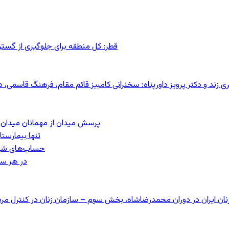
قطر: کل منطقه برای جلوگیری از گس
کری زند و دکتر پرویز داورپناه: سخنرانی کامبیز قائم مقام، فرهنگ قاسم
پرسش میدان از مهمانان میدان: مردم کیست؟
تنها بیمارست
حساب‌های شرکت ملی نفت ب
در هر سا