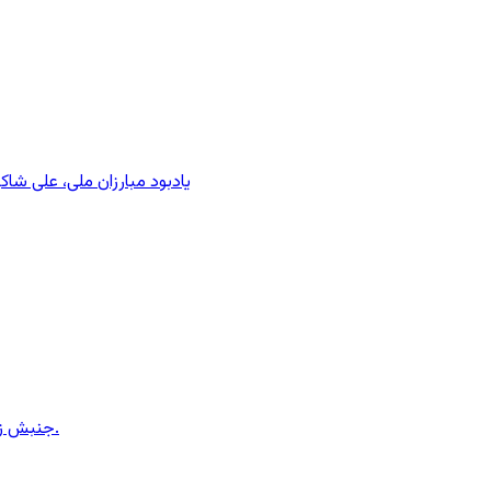
یادبود مبارزان ملی، علی شا
جنبش زنان ایران در دوران محمدرضاشاه، بخش سوم – سازمان زنان در کنترل مردان! پس از کودتای ۱۳۳۲ دولت کنترل سازمان زنان را بدست گرفت.