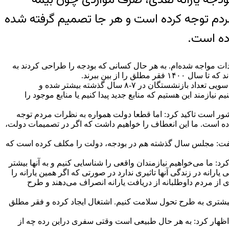
ردم توجه کرده است و هر جا تصمیم گرفته شده
ده است.
ه ۹۷ اظهار کرد: ‌من هم در فضای مجازی با این انتقادات مواجه شده‌ام. به هر حال کسانی که بودجه را طراحی کردند به
 از بین ببرند.
به گزارش آفتاب‌نیوز، وی در ادامه افزود: ما امروز یک دولت بزرگ داریم و باید هر ماه یک عدد قابل توجه به کارمندان دولت حقوق بدهیم. از سویی تعداد بازنشستگان در ۷-۸ سال گذشته بیشتر شده و
نیازمند این هستیم که منابع جدید پیدا کنیم یا منابع موجود را
ور است تاکید کرد: اما قطعا دولت همواره به نظرات مردم توجه
ده است. ما این انعطاف را خواهیم داشت که اگر در تصمیمات دولت،
ه سیاستی به دنبال حذف یارانه بگیران است؟ گفت: مجلس سال گذشته هم در بودجه، دولت را مکلف کرده است که
کرد: ما می‌خواهیم نیازمندان واقعی را شناسایی کنیم و به آنها بیشتر
رانه در زندگی آنها تاثیری ندارد در صورتی که اگر همین یارانه را
از مردم داوطلبانه از دریافت یارانه انصراف می‌دهند و طرح
جه بیشتری به طرح تحول سلامت کنیم. اشتغال ایجاد کرده و فقر مطلق
اظهار کرد:‌ به هر حال طبیعی است وقتی سفری دراین رده چه از