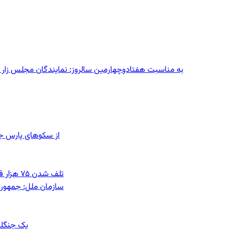
به مناسبت هفتادوچهارمین سالروز: نمایندگان مجلس زار می‌زدند/ تهران در آتش؛ ۳۰ تیر
از سکوهای پارس ج
تلف شدن ۷۵ هزار قطعه ماهی در رودخانه مسقان شیراز بر اثر ورود شورابه فوق‌اشباع
سازمان ملل: جمهوری
یک جنگلب