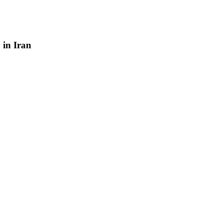
y
in
Iran