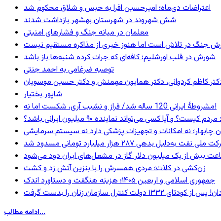
اعتراضات دی‌ماه؛ امیرحسین افرا به حبس و شلاق محکوم شد
شش شهروند در شهرستان بهشهر بازداشت شدند
معلمان در میانه جنگ و فشارهای امنیتی
ترش جنگ در تلاش است اما هنوز خبری از مذاکره مستقیم نیست
شورش در قلب اورشلیم؛ کافه‌ای که جرات کرده شنبه‌ها باز باشد
توصیه ضرغامی به احمد جنتی
ی، دکتر کاظم کردوانی، دکتر همایون مهمنش و دکتر حسین موسویان
شاپور بختیار
مشروطۀ ایرانی 120 ساله شد/ فراز و نشیب آری، شکست اما نه!
 و آیا کسی می‌تواند نماینده ۹۰ میلیون ایرانی باشد؟
ان چابهار؛ نه امکانات و تجهیزات پزشکی دارد نه سیستم سرمایشی
ه‌دلیل بدهی ۲۸۷ هزار میلیارد تومانی مسدود شد
عت بیش از یک میلیون دلار گاز در مشعل‌های ایران دود می‌شود
زن‌کشی در کلات؛ مردی همسرش را با بنزین آتش زد و کشت
جمهوری اسلامی و اربعین ۱۴۰۵؛ هزینه هنگفت و دستاورد اندک
ادامه مطالب...