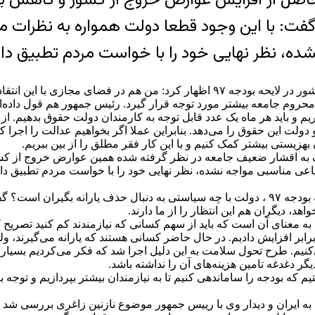
: با این وجود قطعا دولت همواره به نظرات م
ده، نظر نهایی خود را با خواست مردم تطبیق دا
محمود واعظی در پاسخ به انتقادی درباره‌ افزایش عوارض خروج از کشور در لایحه بودج
شتر مورد توجه قرار گیرد. رئیس جمهور هم قول داده‌اند که تا سال ۱۴۰۰ فقر مطلق را
 این حقوق را می‌دهد. بنابراین عملا اگر بخواهیم عدالت را اجرا کنیم 
بهزیستی بیشتر کمک کنیم و با این کار فقر مطلق را از بین ببریم.
کمک به اقشار ضعیف جامعه در نظر گرفته شده همین عوارض خروج از کش
عی مناسبی مواجه نشده، نظر نهایی خود را با خواست مردم تطبیق دا
وی در پاسخ به این پرسش که باتوجه به کاهش بودجه‌ یارانه‌ها در لایحه بودجه ۹۷ ، دولت با چ
اهد، دیگران هم این انتظار را از ما دارند.
زید به معنای آن است که باید از سهم کسانی که نیازمندند کم کنید تصریح 
بر افزایش دادیم. در حال حاضر کسانی هستند که یارانه می‌گیرند، ولی یا
یم. طرح تحول سلامت به این دلیل اجرا شد که فکر می‌کردیم بسیاری 
 دغدغه‌ تامین هزینه‌های آن را نداشته باشد.
تیم که بودجه را ساماندهی کنیم تا به نیازمندان بیشتر بپردازیم و تو
به ایران و دیدار وی با رییس جمهور موضوع نازنین زاغری بررسی شد 