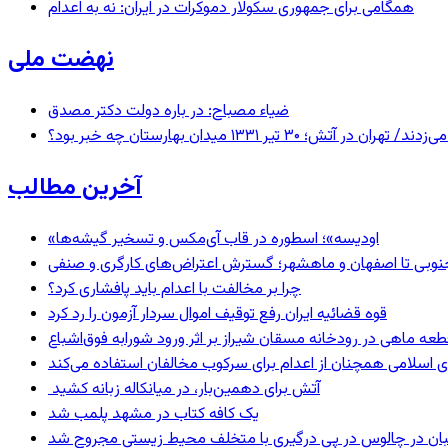
همگامی برای جمهوری سکولار دموکرات در ایران: نه به اعدام
نهضت ملی
ضیاء مصباح: در باره دولت دکتر مصدق
 ۱۳۳۱ میدان بهارستان چه خبر بود؟
آخرین مطالب
«اودیسه»؛ اسطوره در قاب آی‌مکس و تسخیر گیشه‌ها
نوبی تا اصفهان و ماهشهر؛ گسترش اعتراض‌های کارگری و صنفی
چرا بر مخالفت با اعدام باید پافشاری کرد؟
قوه قضائیه ایران رفع توقیف اموال سردار آزمون را رد کرد
 اسلامی همچنان از اعدام برای سرکوب مخالفان استفاده می‌کند
آتش برای دهمین‌بار، در میانکاله زبانه کشید
یک کافه کتاب در مشهد پلمب شد
ان در چالوس در پی درگیری با متخلف محیط زیستی مجروح شد