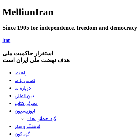
Melliun
Iran
Since 1905 for
independence
,
freedom
and
democrac
Iran
استقرار
حاکميت ملی
هدف نهضت ملی ایران است
راهنما
تماس با ما
درباره ما
بین المللی
معرفی کتاب
اپوزیسیون
- گرد همآئی ها
فرهنگ و هنر
گوناگون