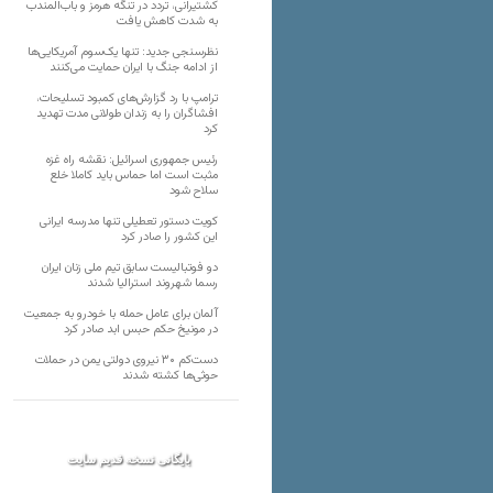
کشتیرانی، تردد در تنگه هرمز و باب‌المندب
به شدت کاهش یافت
نظرسنجی جدید: تنها یک‌سوم آمریکایی‌ها
از ادامه جنگ با ایران حمایت می‌کنند
ترامپ با رد گزارش‌های کمبود تسلیحات،
افشاگران را به زندان طولانی مدت تهدید
کرد
رئیس‌ جمهوری اسرائیل: نقشه راه غزه
مثبت است اما حماس باید کاملا خلع
سلاح شود
کویت دستور تعطیلی تنها مدرسه ایرانی
این کشور را صادر کرد
دو فوتبالیست سابق تیم ملی زنان ایران
رسما شهروند استرالیا شدند
آلمان برای عامل حمله با خودرو به جمعیت
در مونیخ حکم حبس ابد صادر کرد
دست‌کم ۳۰ نیروی دولتی یمن در حملات
حوثی‌ها کشته شدند
بایگانی نسخه قدیم سایت