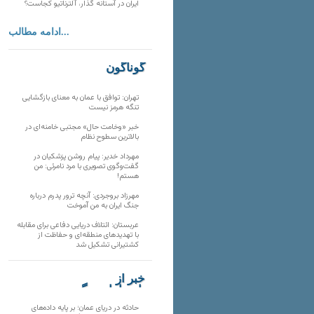
ایران در آستانه گذار، آلترناتیو کجاست؟
ادامه مطالب...
گوناگون
تهران: توافق با عمان به معنای بازگشایی
تنگه هرمز نیست
خبر «وخامت حال» مجتبی خامنه‌ای در
بالاترین سطوح نظام
مهرداد خدیر: پیام روشن پزشکیان در
گفت‌و‌گوی تصویری با مرد نامرئی: من
هستم!
مهرزاد بروجردی: آنچه ترور پدرم درباره
جنگ ایران به من آموخت
عربستان: ائتلاف دریایی دفاعی برای مقابله
با تهدیدهای منطقه‌ای و حفاظت از
کشتیرانی تشکیل شد
خبر از
تارنماهای دیگر
حادثه در دریای عمان؛ بر پایه داده‌های