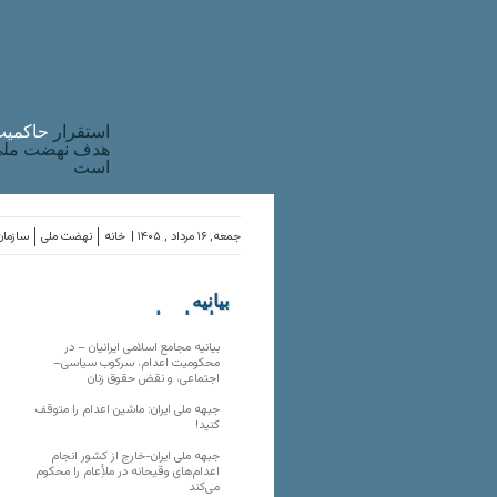
استقرار
حاکميت
هدف نهضت ملی 
است
جمعه, ۱۶ مرداد , ۱۴۰۵ |
خانه
نهضت ملی
سازمان
بیانیه
سازمان‌های
ملی
بیانیه مجامع اسلامی ایرانیان – در
محکومیت اعدام، سرکوب سیاسی–
اجتماعی، و نقض حقوق زنان
جبهه ملی ایران: ماشین اعدام را متوقف
کنید!
جبهه ملی ایران-خارج از کشور انجام
اعدام‌های وقیحانه در ملأِعام را محکوم
می‌کند