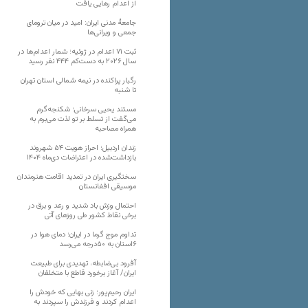
از اعدام رهایی یافت
جامعهٔ مدنی ایران: امید در میان ترومای
جمعی و ویرانی‌ها
ثبت ۷۱ اعدام در ژوئیه؛ شمار اعدام‌ها در
سال ۲۰۲۶ به دست‌کم ۴۴۴ نفر رسید
رگبار پراکنده در نیمه شمالی استان تهران
تا شنبه
مستند یحیی سرخانی؛ شکنجه‌گرم
می‌گفت از تسلط بر تو لذت می‌برم به
همراه مصاحبه
زندان اردبیل؛ احراز هویت ۵۴ شهروند
بازداشت‌شده در اعتراضات دی‌ماه ۱۴۰۴
سختگیری ایران در تمدید اقامت هنرمندان
موسیقی افغانستان
احتمال وزش باد شدید و رعد و برق در
برخی نقاط کشور طی روزهای آتی
تداوم موج گرما در ایران؛ دمای هوا در
۶استان به ۵۰درجه می‌رسد
آفرود بی‌ضابطه، تهدیدی برای طبیعت
ایران/ آغاز برخورد قاطع با متخلفان
ایران رحیم‌پور؛ زنی بهایی که خودش را
اعدام کردند و فرزندش را سپردند به