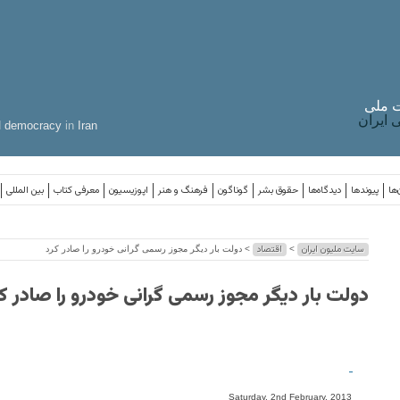
 ملی
ایران
d
democracy
in
Iran
‌ها
پیوندها
دیدگاه‌ها
حقوق بشر
گوناگون
فرهنگ و هنر
اپوزیسیون
معرفی کتاب
بین المللی
سایت ملیون ایران
اقتصاد
>
> دولت بار ديگر مجوز رسمی گرانی خودرو را صادر کرد
دولت بار ديگر مجوز رسمی گرانی خودرو را صادر ک
-
Saturday, 2nd February, 2013