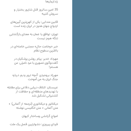
زندان‌بان‌ها
35 امین سالروز قتل شاپور بختیار و
سروش کتیبه
قابین مندایی؛ یکی از کهن‌ترین آیین‌های
ازدواج جهان هنوز در ایران زنده است
تهران: توافق با عمان به معنای بازگشایی
تنگه هرمز نیست
خبر «وخامت حال» مجتبی خامنه‌ای در
بالاترین سطوح نظام
مهرداد خدیر: پیام روشن پزشکیان در
گفت‌و‌گوی تصویری با مرد نامرئی: من
هستم!
مهرزاد بروجردی: آنچه ترور پدرم درباره
جنگ ایران به من آموخت
عربستان: ائتلاف دریایی دفاعی برای مقابله
با تهدیدهای منطقه‌ای و حفاظت از
کشتیرانی تشکیل شد
دیکتاتور و دیکتاتوری (ترجمه از آلمانی) +
متن آلمانی + متن انگلیسی نوشته
‌امواجِ گرانشی وساختارِ کیهان
فردای پیروزی؛ دشوارترین فصل یک ملت