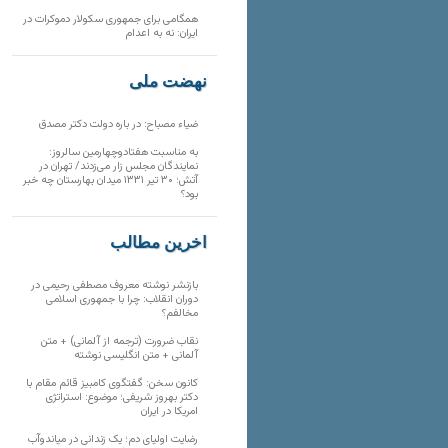
همگامی برای جمهوری سکولار دموکرات در
ایران: نه به اعدام
نهضت ملی
ضیاء مصباح: در باره دولت دکتر مصدق
به مناسبت هفتادوچهارمین سالروز:
نمایندگان مجلس زار می‌زدند/ تهران در
آتش؛ ۳۰ تیر ۱۳۳۱ میدان بهارستان چه خبر
بود؟
آخرین مطالب
بازنشر نوشته معروف مصطفی رحیمی در
دوران انقلاب: چرا با جمهوری اسلامی
مخالفم؟
نقاب ضرورت (ترجمه از آلمانی) + متن
آلمانی + متن انگلیسی نوشته
کانون سخن: گفتگوی کامبیز قائم مقام با
دکتر بهروز شریفی؛ موضوع: استراتژی
امریکا در ایران
رضایت اولیای دم؛ یک زندانی در میاندوآب