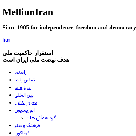
Melliun
Iran
Since 1905 for
independence
,
freedom
and
democrac
Iran
استقرار
حاکميت ملی
هدف نهضت ملی ایران است
راهنما
تماس با ما
درباره ما
بین المللی
معرفی کتاب
اپوزیسیون
- گرد همآئی ها
فرهنگ و هنر
گوناگون