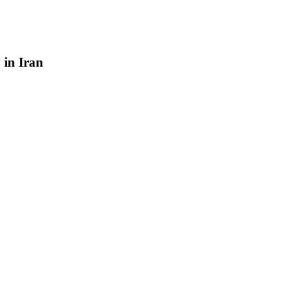
y
in
Iran