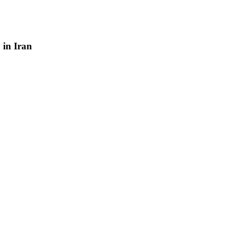
y
in
Iran