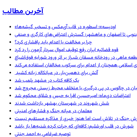
آخرین مطالب
«اودیسه»؛ اسطوره در قاب آی‌مکس و تسخیر گیشه‌ها
نوبی تا اصفهان و ماهشهر؛ گسترش اعتراض‌های کارگری و صنفی
چرا بر مخالفت با اعدام باید پافشاری کرد؟
قوه قضائیه ایران رفع توقیف اموال سردار آزمون را رد کرد
 اسلامی همچنان از اعدام برای سرکوب مخالفان استفاده می‌کند
آتش برای دهمین‌بار، در میانکاله زبانه کشید
یک کافه کتاب در مشهد پلمب شد
ان در چالوس در پی درگیری با متخلف محیط زیستی مجروح شد
اعتراضات دی‌ماه؛ امیرحسین افرا به حبس و شلاق محکوم شد
شش شهروند در شهرستان بهشهر بازداشت شدند
معلمان در میانه جنگ و فشارهای امنیتی
ترش جنگ در تلاش است اما هنوز خبری از مذاکره مستقیم نیست
شورش در قلب اورشلیم؛ کافه‌ای که جرات کرده شنبه‌ها باز باشد
توصیه ضرغامی به احمد جنتی