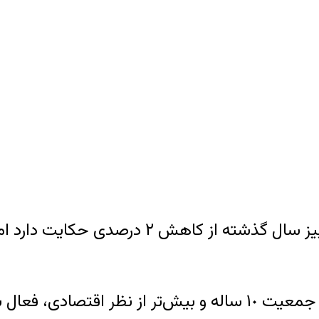
هر چند نرخ بیکاری جوانان ۱۵ تا ۲۴ نسبت به 
، در پاییز امسال ۴٠,١ درصد جمعیت ١٠ ساله و بیش‌تر از نظ