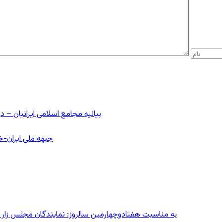
بیانیه مجامع اسلامی ایرانیان 
جبهه ملی ایران-خا
به مناسبت هفتادوچهارمین سالروز: نمایندگان مجلس زار می‌زدند/ تهران در آتش؛ ۳۰ تیر