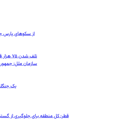
از سکوهای پارس ج
تلف شدن ۷۵ هزار قطعه ماهی در رودخانه مسقان شیراز بر اثر ورود شورابه فوق‌اشباع
سازمان ملل: جمهوری
یک جنگلب
قطر: کل منطقه برای جلوگیری از گس