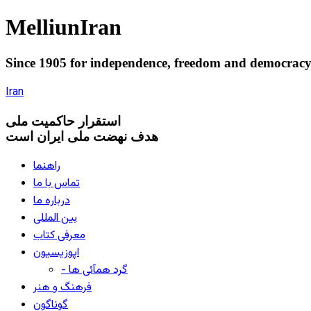
Melliun
Iran
Since 1905 for
independence
,
freedom
and
democrac
Iran
استقرار
حاکميت ملی
هدف نهضت ملی ایران است
راهنما
تماس با ما
درباره ما
بین المللی
معرفی کتاب
اپوزیسیون
- گرد همآئی ها
فرهنگ و هنر
گوناگون