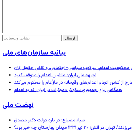
بیانیه سازمان‌های ملی
– در محکومیت اعدام، سرکوب سیاسی–اجتماعی، و نقض حقوق زنان
جبهه ملی ایران: ماشین اعدام را متوقف کنید!
رج از کشور انجام اعدام‌های وقیحانه در ملأِعام را محکوم می‌کند
همگامی برای جمهوری سکولار دموکرات در ایران: نه به اعدام
نهضت ملی
ضیاء مصباح: در باره دولت دکتر مصدق
 ۱۳۳۱ میدان بهارستان چه خبر بود؟