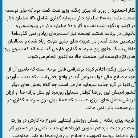
نگار احمدی:
از روزی که بیژن زنگنه وزیر نفت گفته بود که برای توسعه
صنعت نفت به ۲۰۰ میلیارد دلار سرمایه گذاری شامل ۱۳۰ میلیارد دلار
در تولید و نگهداشت نفت و گاز و ۷۰ میلیارد دلار در پتروشیمی و
پالایش در برنامه ششم توسعه نیاز است،زمان زیادی نمی گذرد،اما
درهمین مدت آنقدر بار هزینه های جاری دولت زیاد شده و مخالفان
داخلی سنگ جلوی پای سرمایه گذاری خارجی گذاشته اند که شروع پروژ
های تازه توسعه این صنعت حالا به کندی انجام می شود.
آنچه بیژن زنگنه اعلام کرده بود،رقمی قابل توجه است که تامین آن از
عهده منابع مالی دولت برنمی آید.در واقع رقمی است که بدست آوردن
آن تنها در گرو جذب سرمایه خارجی است.چه آنکه بخش های دیگر
کشور آنچنان این روزها گرفتار مسایل روزمره ای مثل یارانه ها و ارزان
فروشی حامل های انرژی هستند که عملا پولی برای سرمایه گذاری در
این صنعت باقی نمی ماند.
اگرچه بیژن زنگنه از همان روزهای ابتدایی شروع به کارش در وزارت
نفت در دولت یازدهم تدوین قراردادهای جدید نفتی را در دستور کار
قرار داد،اما پروسه تصویب و اصلاح این قراردادها به دلیل مقاومت