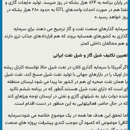
در پایان برنامه به ۸۶۴ هزار بشکه در روز می‏‎رسد. تولید مایعات گازی و
نفتا هم در صورت احداث واحدهای GTL به حدود ۲۸۰ هزار بشکه در
روز خواهد رسید.»
سرمایه گذارهای صنعت نفت و گاز ترجیح می دهند برای سرمایه
گذاری به کشورهای همسایه بروند که هم قراردادهای جذاب تری دارند
و هم مخالفان داخلی کمتر.
تعیین تکلیف شیل گاز و شیل نفت ایرانی
اگر آمریکا با سرمایه گذاری کلان در نفت شیل حالا توانسته کارتل ریشه
دار اوپک را در بازارهای جهانی با تولید نفت شیل مسخ کند، نفت شیل
یا همان نفت صخره ای هم در کشور ما پیدا می شود.لرستان منطقه
ای است که دارای نفت شیل هستند.آنطور که در برنامه ششم تاکید
شده دولت باید به شیل‎های گازی و نفتی در لرستان توجه ویژه‎ای کند
که در حال حاضر، فعالیت‎هایی به این منظور در دست اقدام است.
اما تحقق این هدف ها همه در یک موضوع خلاصه می شود؛سرمایه
کافی! موضوعی که کمبود آن موجب کندی پیشرفت پروژه های صنعت