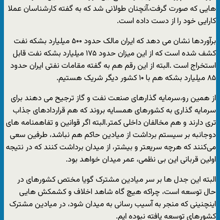
هایی که صورت گرفت،آنچنان طولانی شد که به گفته کارشناسان عملا
کارایی خود را از دست داده است.
برآوردها نشان می دهد که ایران مالک حدود ۵۰۰ میلیارد بشکه نفت
کشف شده است که از این میزان حدود ۱۷۵ میلیارد بشکه نفت قابل
استخراج است .البته از این رقم هم به گفته مقامات نفتی ایران حدود
۸۵ میلیارد بشکه هم با ۱۰ کشور دیگر شریک هستیم.
از همین رو،سرمایه گذارهای صنعت نفت و گاز ترجیح می دهند برای
سرمایه گذاری به کشورهای همسایه بروند که هم قراردادهای جذاب
تری دارند و هم مخالفان داخلی کمتر.البته اگر قوانین و تفاهمنامه های
دوجانبه بر سیستم برداشت از میادین حاکم هم نباشد، طرفین سعی
می‌کنند که هرچه سریعتر و بیشتر، از میدان برداشت کنند که در نتیجه
اولین قربانی این بی نظمی، عمر میدان خواهد بود.
البته این جدل ها بر سر میادین مشترک گویا مختص کشورهای در
حال توسعه است، چراکه هیچ گاه شاهد اخلاف و کشمکش هایی
اینچنینی که منجر به آسیب رسانی به میدان شود، در میادین مشترک
کشورهای توسعه یافته نبوده ایم.