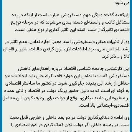
می شود.
زایرکعبه گفت: ویژگی مهم دستفروشی عبارت است از اینکه در رده
مشاغل کاذب و واسطه‌ای دسته بندی می‌شوند که در مرحله توزیع
اقتصادی تاثیرگذار است، البته این تاثیر گذاری از نوع منفی است.
وی از تاثیرات منفی دستفروشی را سد معبر، اجاره ندادن، عدم تاثیر در
رشد ناخالص ملی، نبود اطلاعات لازم برای گرفتن مالیات، تاثیر بر قاچاق
کالا و… ذکر کرد.
این کارشناس جامعه شناسی اقتصاد درباره راهکارهای کاهش
دستفروشی گفت: با تمامی این موارد قاعدتا راه حلی باید اتخاذ شده و
حداقل از رشد این پدیده جلوگیری شود. در کشور ما ساختار اقتصادی
به گونه ای است که به دلیل حضور پرنگ دولت در اقتصاد و تاثیر عمده
بر متغیرهایی مانند بیکاری، توقع از دولت برای برطرف کردن این معضل
اقتصادی-اجتماعی بالا است.
وی ادامه داد:تاثیرگذاری دولت در دو بعد داخلی و خارجی قابل بحث
است. در زمینه داخلی اگر دولت توان کمک کردن در اموراقتصادی را