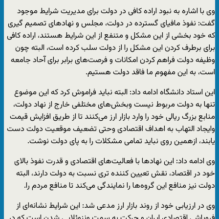
وی با اشاره به نبود اراده کافی در دولت برای مدیریت شرایط موجود
گفت: نفوذ مافیای گسترده در دولت، مجلس و نهادهای تصمیم گیری
که خود بخشی از این مشکل و متنفع از این شرایط هستند، اراده کافی
برای برطرف کردن این مشکل را از دولت سلب کرده است، البته چون
وظیفه دولت فراهم کردن امکانات و فرصت‌های برابر برای آحاد جامعه
است، به این مفهوم ما فاقد دولت هستیم.
این استاد دانشگاه ادامه داد: البته نباید فراموش کرد که این موضوع
تنها به دولت مربوط نیست وبخش‌های مختلفی خارج از نهاد دولت،
منابع بزرگ ریالی خود را وارد بازار ارز می‌کنند تا از طریق افزایش قیمت
وایجاد التهاب به اهداف اقتصادی وحتی تضعیف موقعیت دولت دست
یابند، ازهمین روی نباید تمامی مشکلات را به پای دولت نوشت.
وی ادامه داد: این نهادها با فعالیت‌های اقتصادی و قدرت نفوذ بالای
خود در اقتصاد، نقش تعیین کننده تری نسبت به دولت دارند، البته
دولت نیز منافع این گروه‌ها را نمایندگی می‌کند تا منافع مردم را.
وی در ارزیابی خود از روند بازار ارز مدعی شد: این شرایط نشانه‌ای از
فروپاشی اقتصادی ایران و حرکت به سمت ونزوئلایی شدن است که در