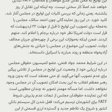
این لوایح به محل تقابل جدی موافقان و مخالفان FATF تبدیل
خواهد شد اصلاً کار سختی نیست. چه اینکه این تقابل از روز
یکشنبه، یعنی زمانی که بررسی کلیات این لوایح در مجلس آغاز شد،
کلید خورد. در این روز نمایندگانی چون احمد سالک، مجلس را
به‌عجله برای تصویب این لوایح تا قبل از مهلت ۲۲ اردیبهشت که
قرار است دولت امریکا نظر خود درباره برجام را اعلام کند، متهم
کردند. ضمن اینکه به‌موازات این برخی از چهره‌های جریان مخالف
دولت، تصویب این موضوع در مجلس را خیانتی به جنش‌های
آزادیخواه منطقه و روند مبارزه با اسرائیل دانسته‌اند.
در این شرایط محمد جواد فتحی، عضو کمیسیون حقوقی مجلس
درباره ارزیابی خود از وضعیت این لوایح در مجلس از تلاشی پیگیر
برای عدم تصویب آنها می‌گوید. او حتی معتقد است که بدون ورود
رهبر معظم انقلاب به این بحث امکان تصویب آن در مجلس وجود
نخواهد داشت. اما مسأله مهمتر تصویر نه چندان مطلوبی است
که این نماینده حقوقدان مجلس از تبعات عدم پذیرش شروط
FATF برای کشورمان ترسیم می‌کند؛ قفل شدن کل سیستم بانکی
کشور و شروع یک تلاطم جدید و گسترده ارزی قسمتی از این