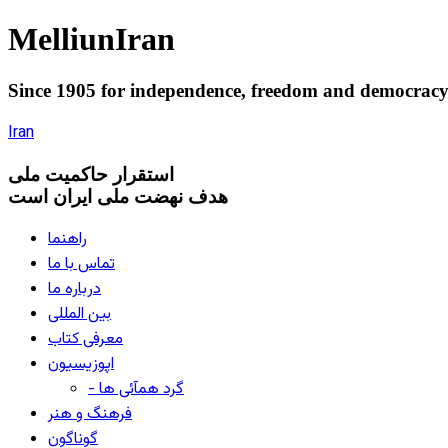
Melliun
Iran
Since 1905 for
independence
,
freedom
and
democrac
Iran
استقرار
حاکميت ملی
هدف نهضت ملی ایران است
راهنما
تماس با ما
درباره ما
بین المللی
معرفی کتاب
اپوزیسیون
- گرد همآئی ها
فرهنگ و هنر
گوناگون