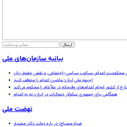
بیانیه سازمان‌های ملی
– در محکومیت اعدام، سرکوب سیاسی–اجتماعی، و نقض حقوق زنان
جبهه ملی ایران: ماشین اعدام را متوقف کنید!
رج از کشور انجام اعدام‌های وقیحانه در ملأِعام را محکوم می‌کند
همگامی برای جمهوری سکولار دموکرات در ایران: نه به اعدام
نهضت ملی
ضیاء مصباح: در باره دولت دکتر مصدق