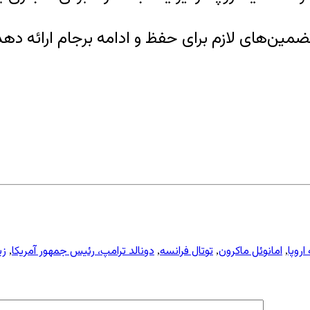
روپا ۶۰ روز مهلت داده تا تضمین‌های لازم برای حفظ و ادامه بر
اروپا
امانوئل ماکرون
توتال فرانسه
دونالد ترامپ، رئیس جمهور آمریکا
زی
,
,
,
,