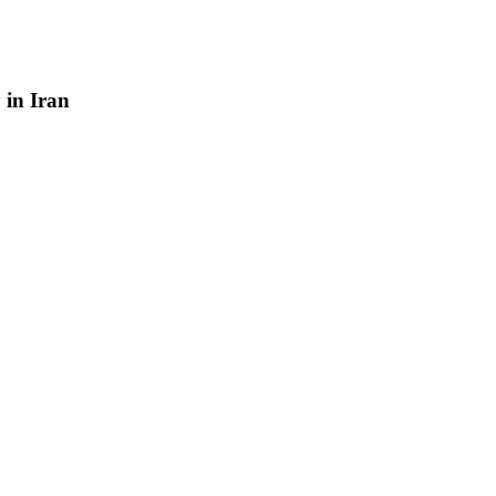
y
in
Iran