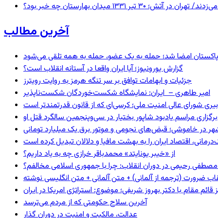
 ۱۳۳۱ میدان بهارستان چه خبر بود؟
آخرین مطالب
و پاکستان امضا شد؛ حمله به یک عضو، حمله به همه تلقی می‌شود
گزارش یورونیوز؛ آیا ایران واقعا در آستانه انقلاب است؟
جزئیات و ابهامات توافق بر سر تنگه هرمز به روایت رویترز
امیر طاهری – ایران: نمایشگاه شکست‌خوردگان شکست‌ناپذیر
بیری شورای عالی امنیت ملی؛ کرسی‌ای که از قانون قدرتمندتر است
برگزاری مراسم یادبود شاپور بختیار در سی‌وپنجمین سالگرد قتل او
هر در خاموشی؛ قبض‌های نجومی و موتور برق یک میلیارد تومانی
رمانی، اقتصاد ایران را به بهشت مافیا و دلالان تبدیل کرده است
از «خیبر یونایتد» محمدباقر خرازی چه به یاد داریم؟
صطفی رحیمی در دوران انقلاب: چرا با جمهوری اسلامی مخالفم؟
اب ضرورت (ترجمه از آلمانی) + متن آلمانی + متن انگلیسی نوشته
ائم مقام با دکتر بهروز شریفی؛ موضوع: استراتژی امریکا در ایران
آخرین سلاح حکومتی که از مردم می‌ترسد
عدالت، مالکیت و امنیت در دوران گذار