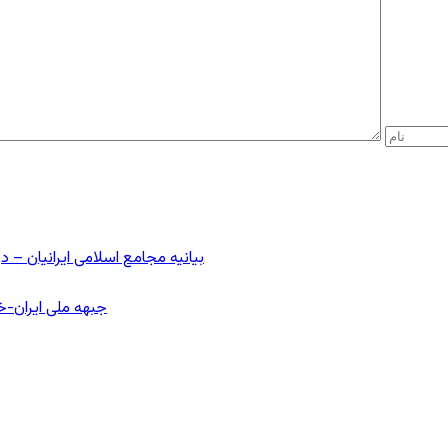
بیانیه مجامع اسلامی ایرانیان 
جبهه ملی ایران-خا