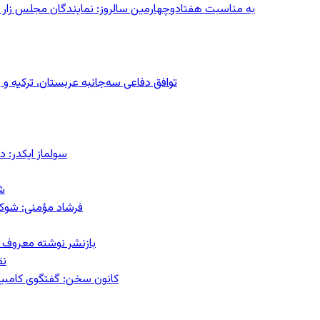
به مناسبت هفتادوچهارمین سالروز: نمایندگان مجلس زار می‌زدند/ تهران در آتش؛ ۳۰ تیر
توافق دفاعی سه‌جانبه عربستان، ترکیه 
سولماز ایکدر: د
ش
فرشاد مؤمنی: شوک‌د
بازنشر نوشته معروف م
نق
کانون سخن: گفتگوی کامبیز ق