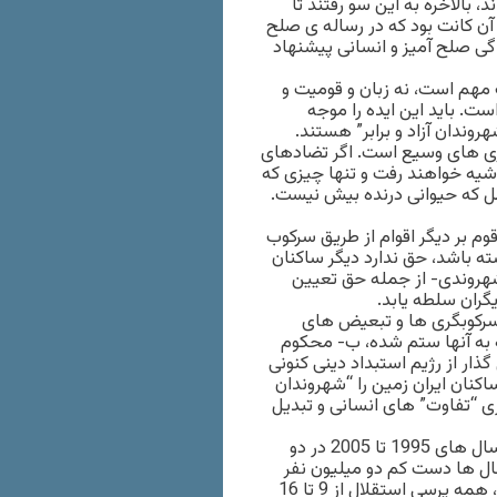
، بالاخره به این سو رفتند تا
ز آن کانت بود که در رساله ی صلح
گی صلح آمیز و انسانی پیشنهاد
 مهم است، نه زبان و قومیت و
ت. باید این ایده را موجه
وندان آزاد و برابر” هستند.
یزی های وسیع است. اگر تضادهای
شیه خواهند رفت و تنها چیزی که
ل که حیوانی درنده بیش نیست.
 بر دیگر اقوام از طریق سرکوب
ه باشد، حق ندارد دیگر ساکنان
 شهروندی- از جمله حق تعیین
ران سلطه یابد.
ن سرکوبگری ها و تبعیض های
 به آنها ستم شده، ب- محکوم
ذار از رژیم استبداد دینی کنونی
کنان ایران زمین را “شهروندان
ازی “تفاوت” های انسانی و تبدیل
سودان فاقد دموکراسی و حقوق بشر هزینه ی بسیار سنگینی طی سال های 1995 تا 2005 در دو
ال ها دست کم دو میلیون نفر
کشته شده اند. در نهایت براساس توافق نامه ی جامع صلح 2005، همه پرسی استقلال از 9 تا 16