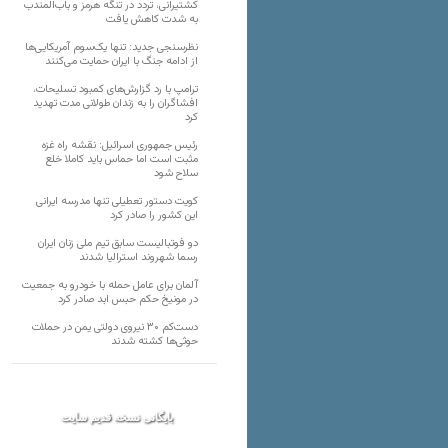
کشتیرانی، تردد در تنگه هرمز و باب‌المندب
به شدت کاهش یافت
نظرسنجی جدید: تنها یک‌سوم آمریکایی‌ها
از ادامه جنگ با ایران حمایت می‌کنند
ترامپ با رد گزارش‌های کمبود تسلیحات،
افشاگران را به زندان طولانی مدت تهدید
کرد
رئیس‌ جمهوری اسرائیل: نقشه راه غزه
مثبت است اما حماس باید کاملا خلع
سلاح شود
کویت دستور تعطیلی تنها مدرسه ایرانی
این کشور را صادر کرد
دو فوتبالیست سابق تیم ملی زنان ایران
رسما شهروند استرالیا شدند
آلمان برای عامل حمله با خودرو به جمعیت
در مونیخ حکم حبس ابد صادر کرد
دست‌کم ۳۰ نیروی دولتی یمن در حملات
حوثی‌ها کشته شدند
بایگانی نسخه قدیم سایت