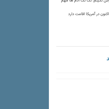
اموش نکینم: تک تک آدم ها مهم
نون در آمریکا اقامت دارد
د