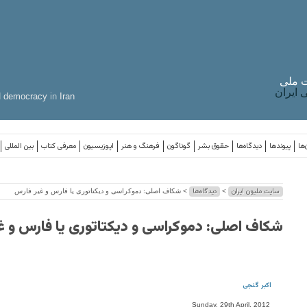
 ملی
ایران
d
democracy
in
Iran
‌ها
پیوندها
دیدگاه‌ها
حقوق بشر
گوناگون
فرهنگ و هنر
اپوزیسیون
معرفی کتاب
بین المللی
سایت ملیون ایران
دیدگاه‌ها
>
> شکاف اصلی: دموکراسی و دیکتاتوری یا فارس و غیر فارس
شکاف اصلی: دموکراسی و دیکتاتوری یا فارس و غ
اکبر گنجی
Sunday, 29th April, 2012