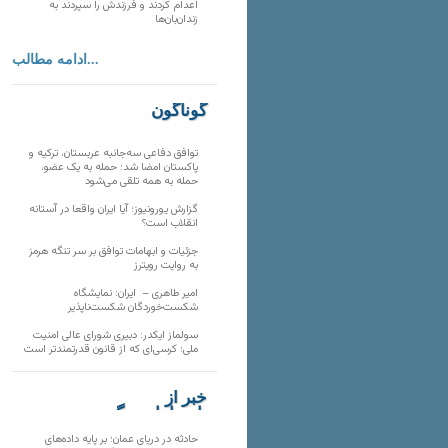
اعدام کردند و فرزندش را سپردند به
زندان‌بان‌ها
ادامه مطالب...
گوناگون
توافق دفاعی سه‌جانبه عربستان، ترکیه و
پاکستان امضا شد؛ حمله به یک عضو،
حمله به همه تلقی می‌شود
گزارش یورونیوز؛ آیا ایران واقعا در آستانه
انقلاب است؟
جزئیات و ابهامات توافق بر سر تنگه هرمز
به روایت رویترز
امیر طاهری – ایران: نمایشگاه
شکست‌خوردگان شکست‌ناپذیر
سولماز ایکدر: دبیری شورای عالی امنیت
ملی؛ کرسی‌ای که از قانون قدرتمندتر است
خبر از
تارنماهای دیگر
حادثه در دریای عمان؛ بر پایه داده‌های