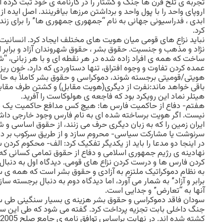
تجربه ی تلخ قرن ها جنگ و کشتار را در کارنامه ی خود ثبت کرده اند
اروپای واحد را با پول واحد و برداشتن مرزها بیافرینند. اصل ایده ا
ابدی ، فدراسیونی جهانی به نام “جمهوری جمهوری ها” را برای زند
کرد.
نباید نزاع های قومی میان هویت های مختلف ایجاد کرد. انسانیت
نژاد و مذهب و جنسیت. حقوق بشر ، حقوق شهروندان آزاد و برابر اس
ساخت که همه ی افراد زاده شده در هر نقطه ای و با هر زبانی، “شهر
عمده کردن تفاوت و وجوه افتراق، تنها دستاوردی که دارد، خون ر
هویتی/قومیتی برجسته شوند، دموکراسی و حقوق بشر کاملاً به حا
باقی خواهد ماند:نفرت از دیگری(هویت مقابل) و کشتن طرف مقاب
هیتلر نماد این رویکرد بود که فاجعه ی هولوکاست را آفرید.
هفتم- دفاع از حاکمیت فارس ها: هیچ کس مدافع حاکمیت یک قوم
نیست. اگر هویت برساخته شده ای به نام فارس وجود خارجی داشت
ایران زمین را که به زبان دیگری حرف می زنند، از حقوق اساسی و
سرنوشت یا مشارکت سیاسی- محروم سازد و از طریق سرکوب بر دیگ
در اینجا دو مدعا را باید از یکدیگر تفکیک کرد: الف- محکوم کرد
نهادینه ی رژیم جمهوری اسلامی و دفاع از حقوق تمامی کسانی که
کردن فارس ها و درست کردن نزاع های قومی. دیدگاه اول به دنبال گ
به نظام دموکراتیک ملتزم به آزادی و حقوق بشر است که همه ی سا
برابر و آزاد” به شمار می آورد، اما دیدگاه دوم به دنبال برجسته س
آنها به “تعارض” و جدایی است.
جنگ داخلی بابت تجزیه پرداخت کرد. گفته می شود که طی این س