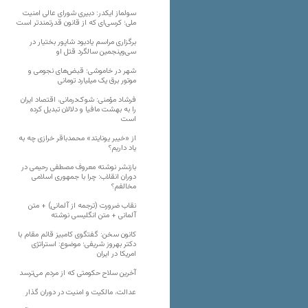
سولماز ایکدر: دبیری شورای عالی امنیت
ملی؛ کرسی‌ای که از قانون قدرتمندتر است
برگزاری مراسم یادبود شاپور بختیار در
سی‌وپنجمین سالگرد قتل او
شهر در خاموشی؛ قبض‌های نجومی و
موتور برق یک میلیارد تومانی
فرشاد مؤمنی: شوک‌درمانی، اقتصاد ایران
را به بهشت مافیا و دلالان تبدیل کرده
است
از «خیبر یونایتد» محمدباقر خرازی چه به
یاد داریم؟
بازنشر نوشته معروف مصطفی رحیمی در
دوران انقلاب: چرا با جمهوری اسلامی
مخالفم؟
نقاب ضرورت (ترجمه از آلمانی) + متن
آلمانی + متن انگلیسی نوشته
کانون سخن: گفتگوی کامبیز قائم مقام با
دکتر بهروز شریفی؛ موضوع: استراتژی
امریکا در ایران
آخرین سلاح حکومتی که از مردم می‌ترسد
عدالت، مالکیت و امنیت در دوران گذار