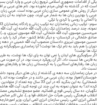
یکی از اقدامات جمهوری اسلامی ترویج زبان عربی و وارد کردن بسی
است که در گذشته به گوش مردم نخورده بود. نام های عربی بر افراد
دیگر از روش های عمومی سازی زبان عربی بوده است. عربی زبان قر
عربی را بهترین زبان ها به شمار می آورند، چون خداوند به آن زب
یا آلمانی یا روسی یا کردی یا ترکی.
نمونه، چند درصد زمامداران ترک زبان (آیت الله خامنه ای، آیت الله
میرحسین موسوی، آیت الله خلخالی، آیت الله موسوی تبریزی، و…) بو
صادق خلخالی در کردستان- و دیگر نقاط کشور- صادر کرد را باید ب
حسین موسوی تبریزی دادستان منصوب آیت الله خمینی در دهه ی 
دوران را هم باید به نام ترک ها نوشت؟ آیا زمامداری سرکوبگرانه ی آ
ترک ها نوشت؟
اگر سرکوبگری های اینان را نمی توان به پای ترک ها نوشت، به طریق 
به فارس ها نسبت داد. اگر آن رویکرد درست بود، در آن صورت می ب
زبان ها، رفتارهای استالین را به گرجستانی زبان ها و رفتارهای موسو
نسبت داد.
در میان زمامداران سه دهه ی گذشته از زبان های دیگر وجود داشت
خوزستان/اهواز بوده، زبان عربی می دانند و در حکومت بوده اند ر
شمخانی). به این بنگرید که در این 33 سال چ
کرده اند؟ به عنوان نمونه به این چند تن توجه کنید: آیت الله 
نگهبان، ده سال رئیس قوه ی قضائیه، عضو مجمع تشخیص مصلح
انقلاب فرهنگی، رئیس هیأت حل اختلاف قوا و…)، علی اکبر صالحی(
المللی انرژی اتمی، رئیس سازمان انرژی اتمی ایران، وزیر امورخارج
نقدی(رئیس حفاظت اطلاعات نیروی انتظامی، معاون رئیس جمهور 