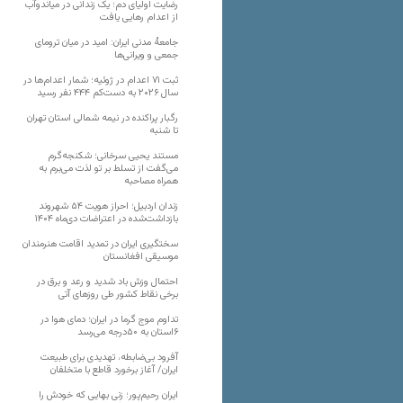
رضایت اولیای دم؛ یک زندانی در میاندوآب
از اعدام رهایی یافت
جامعهٔ مدنی ایران: امید در میان ترومای
جمعی و ویرانی‌ها
ثبت ۷۱ اعدام در ژوئیه؛ شمار اعدام‌ها در
سال ۲۰۲۶ به دست‌کم ۴۴۴ نفر رسید
رگبار پراکنده در نیمه شمالی استان تهران
تا شنبه
مستند یحیی سرخانی؛ شکنجه‌گرم
می‌گفت از تسلط بر تو لذت می‌برم به
همراه مصاحبه
زندان اردبیل؛ احراز هویت ۵۴ شهروند
بازداشت‌شده در اعتراضات دی‌ماه ۱۴۰۴
سختگیری ایران در تمدید اقامت هنرمندان
موسیقی افغانستان
احتمال وزش باد شدید و رعد و برق در
برخی نقاط کشور طی روزهای آتی
تداوم موج گرما در ایران؛ دمای هوا در
۶استان به ۵۰درجه می‌رسد
آفرود بی‌ضابطه، تهدیدی برای طبیعت
ایران/ آغاز برخورد قاطع با متخلفان
ایران رحیم‌پور؛ زنی بهایی که خودش را