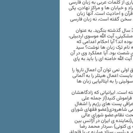
اری از کلمات عربی به زبان فارسی
 و خیابان ها و مراکز نهادن، یکی
آن و احادیث است. آنها زبان
ان سخن گفته است، نه زبان فارسی
سوم- ترکیب زبانی زمامداران :به ترکیب زبانی و زادگاه زمامداران 33 سال گذشته بنگرید. به عنوان
 مشکینی، آیت الله موسوی اردبیلی،
ده اند؟ آیا احکام اعدامی که
ه نام ترک زبان ها نوشت؟ سید
شصت بود. آیا عملکرد وی در آن
یت الله خامنه ای را باید به پای
اولی نمی توان آن اعمال ناروا را
ایست اعمال هیتلر را به آلمانی
لینی را به ایتالیایی زبان ها
ه است. ایرانیانی که زادگاهشان
ا فراموش کنید(از جمله علی
ه تعداد از متولدین عراقی پست های رژیم را اشغال
هاشمی شاهرودی(عضو فقهای شورای
ت نظام،عضو شورای عالی
نماینده ی ایران در آژانس بین
ه ی کنونی) ،سردار محمد رضا
و رئیس ستاد مبارزه ی با قاچاق