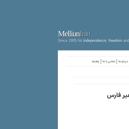
Melliun
Iran
Since 1905 for
independence
,
freedom
an
درباره ما
تماس با ما
راهنما
یر فارس