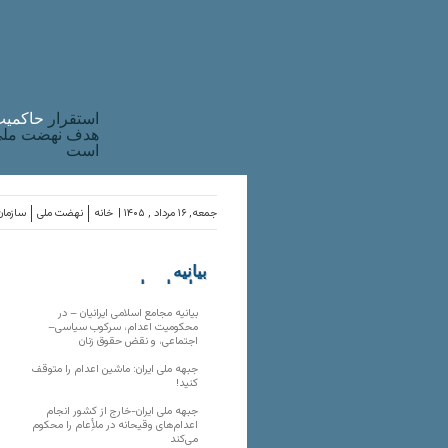
استقرار
حاکميت
هدف نهضت ملی 
است
جمعه, ۱۶ مرداد , ۱۴۰۵ |
خانه
نهضت ملی
سازمان
بیانیه
سازمان‌های
ملی
بیانیه مجامع اسلامی ایرانیان – در
محکومیت اعدام، سرکوب سیاسی–
اجتماعی، و نقض حقوق زنان
جبهه ملی ایران: ماشین اعدام را متوقف
کنید!
جبهه ملی ایران-خارج از کشور انجام
اعدام‌های وقیحانه در ملأِعام را محکوم
می‌کند