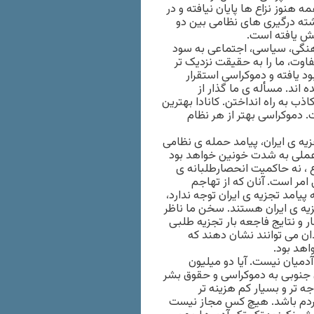
ن همه هنوز نزاع ها پایان نیافته و در
ذشته درگیری های نظامی بین دو
یش یافته است.
هنگی، سیاسی، اجتماعی به سود
ت، ما را به حقیقت نزدیک تر
 یافته و دموکراسی استقرار
اند. مسأله ی ما گذار از
ب به راه انداختن. کانادا بهترین
دموکراسی “چند- فرهنگی” (multiculturalism) است. دموکراسی بهتر از هر نظام
یه ی ایران، پیامد حمله ی نظامی
 عملی به شدت خونین خواهد بود
 ، نه حاکمیت انحصارطلبانه ی
مر است. آنان که از تهاجم
پیامد تجزیه ی ایران توجه ندارد،
جزیه ی ایران هستند. سخن ما ناظر
 و نتایج فاجعه بار تجزیه طلبی
ان می توانند نشان دهند که
اهد بود.
میان نیست. آیا دو میلیون
ن جنوبی به دموکراسی و حقوق بشر
 تر و بسیار کم هزینه تر
مردم باشد. هیچ کس مجاز نیست