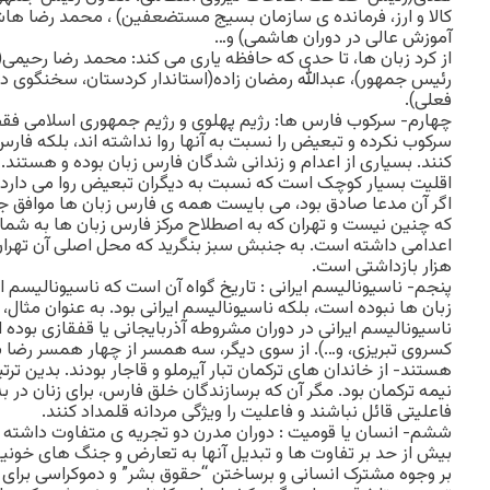
کالا و ارز، فرمانده ی سازمان بسیج مستضعفین) ، محمد رضا هاش
آموزش عالی در دوران هاشمی) و…
از کرد زبان ها، تا حدی که حافظه یاری می کند: محمد رضا رحیمی(
رئیس جمهور)، عبدالله رمضان زاده(استاندار کردستان، سخنگوی د
فعلی).
چهارم- سرکوب فارس ها: رژیم پهلوی و رژیم جمهوری اسلامی فقط و
سرکوب نکرده و تبعیض را نسبت به آنها روا نداشته اند، بلکه فار
کنند. بسیاری از اعدام و زندانی شدگان فارس زبان بوده و هستن
اقلیت بسیار کوچک است که نسبت به دیگران تبعیض روا می دارد.
اگر آن مدعا صادق بود، می بایست همه ی فارس زبان ها موافق ج
که چنین نیست و تهران که به اصطلاح مرکز فارس زبان ها به شمار
اعدامی داشته است. به جنبش سبز بنگرید که محل اصلی آن تهران
هزار بازداشتی است.
پنجم- ناسیونالیسم ایرانی : تاریخ گواه آن است که ناسیونالیسم ا
زبان ها نبوده است، بلکه ناسیونالیسم ایرانی بود. به عنوان مثال،
ناسیونالیسم ایرانی در دوران مشروطه آذربایجانی یا قفقازی بوده ان
کسروی تبریزی، و…). از سوی دیگر، سه همسر از چهار همسر رضا ش
هستند- از خاندان های ترکمان تبار آیرملو و قاجار بودند. بدین ت
نیمه ترکمان بود. مگر آن که برسازندگان خلق فارس، برای زنان در 
فاعلیتی قائل نباشند و فاعلیت را ویژگی مردانه قلمداد کنند.
ششم- انسان یا قومیت : دوران مدرن دو تجریه ی متفاوت داشته 
بیش از حد بر تفاوت ها و تبدیل آنها به تعارض و جنگ های خونین
بر وجوه مشترک انسانی و برساختن “حقوق بشر” و دموکراسی برای “آدمی