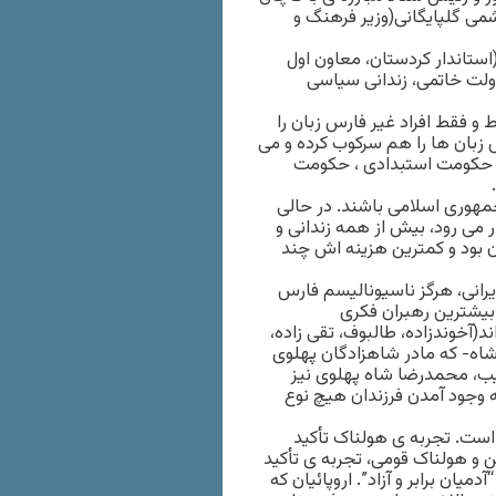
می گلپایگانی(وزیر فرهنگ و
استاندار کردستان، معاون اول
ولت خاتمی، زندانی سیاسی
 فقط افراد غیر فارس زبان را
س زبان ها را هم سرکوب کرده و می
د. حکومت استبدادی ، حکومت
مهوری اسلامی باشند. در حالی
 می رود، بیش از همه زندانی و
 بود و کمترین هزینه اش چند
یرانی، هرگز ناسیونالیسم فارس
 بیشترین رهبران فکری
د(آخوندزاده، طالبوف، تقی زاده،
اه- که مادر شاهزادگان پهلوی
رتیب، محمدرضا شاه پهلوی نیز
به وجود آمدن فرزندان هیچ نوع
است. تجربه ی هولناک تأکید
 و هولناک قومی، تجربه ی تأکید
ان برابر و آزاد”. اروپائیان که