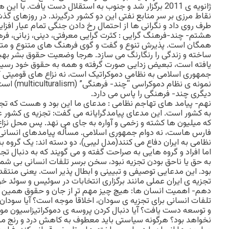
ژانویه ی 2011 برگزار شد و جنوب به استقلال دست یافت. با ای
نقاط مرزی بر سر منابع نفتی این دو کشور درگیرند. در روزهای گ
طرف روی داد و نگرانی ها از احتمال رخ دادن جنگی تمام عیار افزا
هشتم- چند-فرهنگ گرایی : کثرت گرایی معرفتی، دینی، زبانی، فر
همگان است. پذیرش تنوع و گفت و گوی فرهنگ های متنوع و متفاو
ساخته و زندگی را رنگارنگ می سازد. هرجا وضعیت حقوق بشر بهبود
یافته است، تبعیض زدایی صورت گرفته و همه به حقوق خود رسیده 
جمهوری اسلامی به نظامی دموکراتیک است، نه نزاع های قومیتی کاذ
نمونه ی نظام 
دیگری چند- فرهنگی را پاس می دارد.
نهم- پیامد های تهاجم نظامی : مدعای ما این بود و هست که تجز
به کشور است. این مدعای پیامدگرایانه می گفت: تجزیه ی کشور
که میلیون ها کشته و زخمی و آواره به جای می نهد. پس محل نزاع
فارس هاست، نه دوام جمهوری اسلامی. مسأله پیامدهای انسانی ا
نظامی به ایران دفاع می کنند(مدل لیبی)، دو دسته اند: یک گروه به 
اما افراد و گروه هایی به صراحت گفته و می گویند که به دنبال ت
به حق یا ناحق بودن تجزیه نبود، سخن برسر تلفات انسانی بی شمار
بود. این مدعایی توصیفی و تبیینی و ابطال پذیر است. یعنی منتقد
تجزیه ی ایران عملی مانند برگزاری انتخابات در سوئیس و سوئد خو
دهم- اهمیت انسان ها: هیچ چیز مهم تر از جان و حقوق همین آد
تلفات انسانی برای تجزیه ی سودان، اخلاقاً موجه است؟ آیا سودا
و توسعه دست یافت؟ آیا دنبال کردن پروسه ی دموکراتیزاسیون موجه
نخواهد بود؟ هرگونه سیاستی باید معطوف به کاهش درد و رنج 