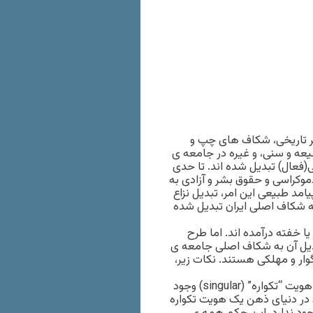
ر تاریخی، شکاف های چپ و
عه و سنی، و غیره در جامعه ی
(فعال) تبدیل شده اند. تا حدی
دموکراسی و حقوق بشر و آزادی به
مد طبیعی این امر، تبدیل نزاع
به شکاف اصلی ایران تبدیل شده
 خفته درآمده اند. اما طرح
بدیل آن به شکاف اصلی جامعه ی
وار و مهلکی هستند. نکات زیر،
یکم- هویت فارس: چیزی به نام “هویت فارس” وجود ندارد. یعنی هویت “تکواره” (singular) وجود
ن در دنیای ذهن یک هویت تکواره