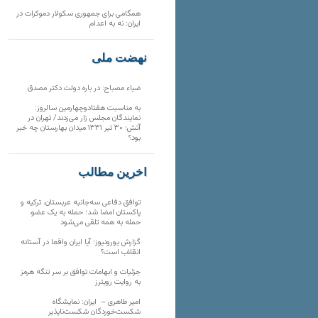
همگامی برای جمهوری سکولار دموکرات در
ایران: نه به اعدام
نهضت ملی
ضیاء مصباح: در باره دولت دکتر مصدق
به مناسبت هفتادوچهارمین سالروز:
نمایندگان مجلس زار می‌زدند/ تهران در
آتش؛ ۳۰ تیر ۱۳۳۱ میدان بهارستان چه خبر
بود؟
آخرین مطالب
توافق دفاعی سه‌جانبه عربستان، ترکیه و
پاکستان امضا شد؛ حمله به یک عضو،
حمله به همه تلقی می‌شود
گزارش یورونیوز؛ آیا ایران واقعا در آستانه
انقلاب است؟
جزئیات و ابهامات توافق بر سر تنگه هرمز
به روایت رویترز
امیر طاهری – ایران: نمایشگاه
شکست‌خوردگان شکست‌ناپذیر