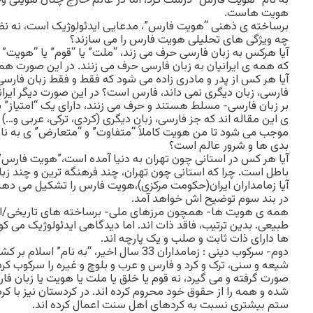
به نام “هویت فارس” درست کرد، اما در عالم خارج چنان هویتی و
هویت هاست.
برساخته ی ذهنی “هویت فارس”، مدعایی ایدئولوژیک است، نه نظر
چه ویژگی های تحلیلی هویت فارس را می سازند؟
آیا هرکس به زبان فارسی حرف می زند، “ملت” یا “قوم” یا “هویت
که همه ی ایرانیان به زبان فارسی حرف می زنند. در این صورت ه
آیا هر کس از پدر و مادری زاده می شود که فقط و فقط زبان فارسی م
فارسی، زبان دیگری نمی داند، فارس است؟ در این صورت دیگر ایرانی
بر زبان فارسی- مسلط هستند و حرف می زنند، دارای یک “امتیاز” ی
ی این مقاله اند که جز فارسی، زبان دیگری (کردی، ترکی، عربی و…) ن
موجب می شود تا من هویت کاملاً “متفاوت” و “متعارض” ی به ن
بدی ها و شرور عالم است؟
آیا هر کس در استانی چون تهران به دنیا آمده است،”هویت فارس”
باطل است. چرا که استانی چون تهران، چند فرهنگه ترین و چند زبا
آیا زمامداران ایران(حکومت مرکزی)،هویت فارس را تشکیل می دهن
در بند سوم توضیح اش خواهد آمد.
همه ی هویت ها- همچون مرزهای ملی- برساخته های تاریخی/اجت
طبیعی. بدین ترتیب، فاقد ذات اند. اما دیدگاهی ایدئولوژیک می ک
ها دارای ذات ثابت و صلب و یک پارچه اند.
دوم- سرکوب دینی : زمامداران 33 سال اخیر، “به ن
شیعه و سنی، ترک و کرد و فارس و عرب و بلوچ و غیره را سرکوب کرد
صورت گرفته و می گیرد، نه قوم یا خلق یا ملت یا هویت یا زبان ف
شده و همه را از حقوق خود محروم کرده اند. در کردستان نیز با ک
ستم بیشتری نسبت به کردهای اهل سنت اعمال کرده اند.