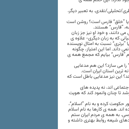
جود ندارد. این حکم همه ی
ی/تحلیلی/نقدی. به تعبیر دیگر،
” یا “خلق” فارس است؟ روشن است
مه، “فارس” هستند.
ی دانند، و خود او نیز جز زبان
انی که به زبان دیگری- علاوه ی
ا “برتری” نسبت به امثال نویسنده
می داند. اما این امتیاز، چگونه
ام “فارس” بیایم که مجمع همه ی
 را می سازد؟ این هم مدعایی
نه ترین استان ایران است.
د؟ این نیز مدعایی باطل است که
ماعی اند، نه پدیده های
وشد تا چنان وانمود کند که هویت
ام” اسلام بر کشور حکومت کرده و به نام “اسلام”،
ه اند. همه ی کارها به نام اسلام
ارسی. به همه ی مردم ایران ستم
ردهای شیعه روابط بهتری داشته و