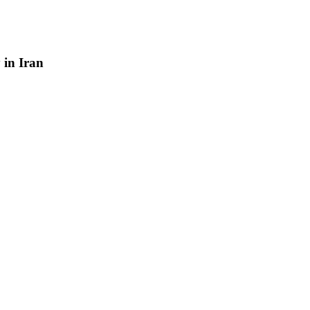
y
in
Iran