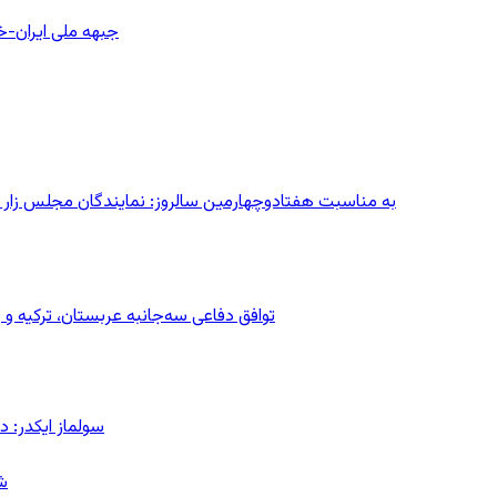
جبهه ملی ایران-خا
به مناسبت هفتادوچهارمین سالروز: نمایندگان مجلس زار می‌زدند/ تهران در آتش؛ ۳۰ تیر
توافق دفاعی سه‌جانبه عربستان، ترکیه 
سولماز ایکدر: د
ش