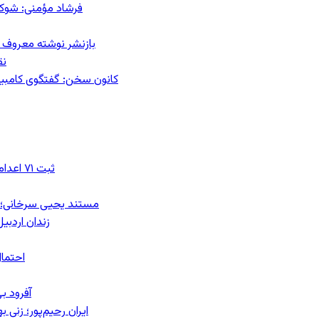
فرشاد مؤمنی: شوک‌د
بازنشر نوشته معروف م
نق
کانون سخن: گفتگوی کامبیز ق
ثبت ۷۱ اعدام در ژوئیه؛ شمار اعدام‌ها در سال ۲۰۲۶ به دست‌کم ۴۴۴ نفر رسید
مستند یحیی سرخانی؛ ش
زندان اردبیل؛ احراز هویت ۵۴ شهرو
احتمال
آفرود ب
ایران رحیم‌پور؛ زنی 