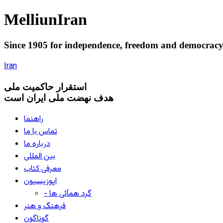
Melliun
Iran
Since 1905 for
independence
,
freedom
and
democrac
Iran
استقرار
حاکميت ملی
هدف نهضت ملی ایران است
راهنما
تماس با ما
درباره ما
بین المللی
معرفی کتاب
اپوزیسیون
- گرد همآئی ها
فرهنگ و هنر
گوناگون