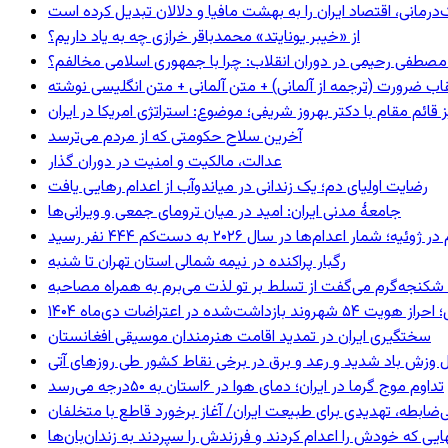
رمانی، اقتصاد ایران را به بهشت مافیا و دلالان تبدیل کرده است
از «خیبر یونایتد» محمدباقر خرازی چه به یاد داریم؟
صطفی رحیمی در دوران انقلاب: چرا با جمهوری اسلامی مخالفم؟
اب ضرورت (ترجمه از آلمانی) + متن آلمانی + متن انگلیسی نوشته
ائم مقام با دکتر بهروز شریفی؛ موضوع: استراتژی امریکا در ایران
آخرین سلاح حکومتی که از مردم می‌ترسد
عدالت، مالکیت و امنیت در دوران گذار
رضایت اولیای دم؛ یک زندانی در میاندوآب از اعدام رهایی یافت
جامعهٔ مدنی ایران: امید در میان ترومای جمعی و ویرانی‌ها
رگبار پراکنده در نیمه شمالی استان تهران تا شنبه
کنجه‌گرم می‌گفت از تسلط بر تو لذت می‌برم به همراه مصاحبه
ند بازداشت‌شده در اعتراضات دی‌ماه ۱۴۰۴
سختگیری ایران در تمدید اقامت هنرمندان موسیقی افغانستان
 وزش باد شدید و رعد و برق در برخی نقاط کشور طی روزهای آتی
تداوم موج گرما در ایران؛ دمای هوا در ۶استان به ۵۰درجه می‌رسد
ی‌ضابطه، تهدیدی برای طبیعت ایران/ آغاز برخورد قاطع با متخلفان
بهایی که خودش را اعدام کردند و فرزندش را سپردند به زندان‌بان‌ها