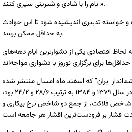
ایام را با شادی و شیرینی سپری كنند».
ده و خواسته تدبیری اندیشیده شود تا این حوادث
به حداقل ممکن برسد.
به لحاظ اقتصادی یکی از دشوارترین ایام دهه‌های
شم‌انداز ایران” که اسفند ماه امسال منتشر شده
نوشته است: «شاخص فلاکت، به‌عنوان صرفاً یک مثال قابل اتکا از نظر آمارهای رسمی منتشره که در سال ۱۳۷۹ و ۱۳۸۴ به ترتیب ۲۸/۶ و ۲۴/۲ بود،
برابر افزایش یافته است. شاخص فلاکت، از جمع دو شاخص نرخ بیکاری و