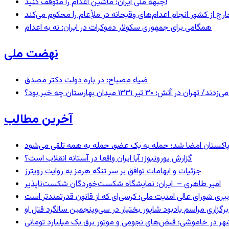
جبهه ملی ایران: ماشین اعدام را متوقف کنید!
رج از کشور انجام اعدام‌های وقیحانه در ملأِعام را محکوم می‌کند
همگامی برای جمهوری سکولار دموکرات در ایران: نه به اعدام
نهضت ملی
ضیاء مصباح: در باره دولت دکتر مصدق
 ۱۳۳۱ میدان بهارستان چه خبر بود؟
آخرین مطالب
و پاکستان امضا شد؛ حمله به یک عضو، حمله به همه تلقی می‌شود
گزارش یورونیوز؛ آیا ایران واقعا در آستانه انقلاب است؟
جزئیات و ابهامات توافق بر سر تنگه هرمز به روایت رویترز
امیر طاهری – ایران: نمایشگاه شکست‌خوردگان شکست‌ناپذیر
بیری شورای عالی امنیت ملی؛ کرسی‌ای که از قانون قدرتمندتر است
برگزاری مراسم یادبود شاپور بختیار در سی‌وپنجمین سالگرد قتل او
هر در خاموشی؛ قبض‌های نجومی و موتور برق یک میلیارد تومانی