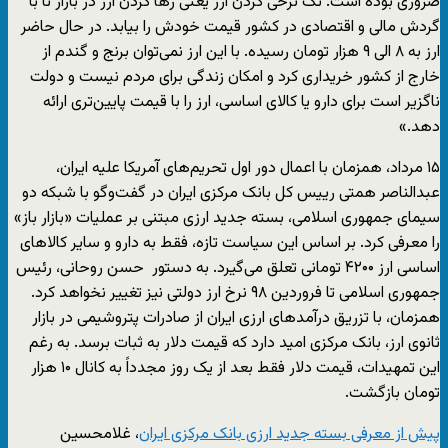
ضروری بوده است. تک نرخی کردن ارز یعنی رها کردن ارز در بازار تا با
گردش مالی و اقتصادی در کشور قیمت خودش را بیابد. در حال حاضر
ارز به ۸ الی ۹ هزار تومان رسیده. با این ارز نمی‌توان برنج و گندم از
خارج از کشور خریداری کرد و امکان زندگی برای مردم نیست و دولت
ناگزیر است برای دارو یا کالای اساسی، ارز را با قیمت پایین‌تری ارائه
دهد.»
۱۵ مرداد، همزمان با اعمال دور اول تحریم‌های آمریکا علیه ایران،
عبدالناصر همتی رییس کل بانک مرکزی ایران در گفت‌وگو با شبکه دو
سیمای جمهوری اسلامی، بسته جدید ارزی مبتنی بر عملیات «بازار باز»
را معرفی کرد. بر اساس این سیاست تازه، فقط به دارو و سایر کالاهای
اساسی ارز ۴۲۰۰ تومانی تعلق می‌‌گیرد. به دستور حسن روحانی، رئیس
جمهوری اسلامی تا فروردین ۹۸ نرخ ارز دولتی نیز تغییر نخواهد کرد.
همزمان، با تزریق درآمدهای ارزی ایران از صادرات پتروشیمی در بازار
ثانوی ارز، بانک مرکزی امید دارد که قیمت دلار به ثبات برسد. به رغم
این تمهیدات، قیمت دلار فقط بعد از یک روز مجدداً به کانال ۱۰ هزار
تومان بازگشت.
پیش از معرفی بسته جدید ارزی بانک مرکزی ایران
، غلامحسین