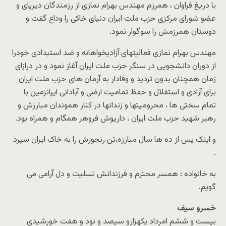
با دریغ فراوان ، همرزم مهندس بهرام نمازی از رزمندگان دیرپای و
عضو شورای مرکزی حزب ملت ایران دنیای خاکی را وداع گفت و
دوستان همرزمش را سوگوار نمود.
مهندس بهرام نمازی فعالیتهای آزادیخواهانه و ضد استبدادی خودرا
از دوران دانشجویی در سنگر حزب ملت ایران آغاز نمود و در درازای
زمان همچنان بدون تردید و وفادار به آرمان های حزب ملت ایران
برای آزادی و استقلال و حفظ تمامیت ارضی و آبادانی ایرانزمین با
تمام سختی ها ، محرومیتها و زندانها در کنار هموندان مبارزش و
رهبر شهید حزب مل
ت ایران ، داریوش فروهر همگام و همراه بود.
و اینک پس از ده ها سال مبارزه،تن رنجورش را به خاک ایران سپرد
.
به خانواده ؛ همسر محترم و فرزندانش تسلیت و دل آرامی می
گویم.
خسرو سیف
بیست و ششم امرداد یکهزارو سیصد و نود و هفت خورشیدی