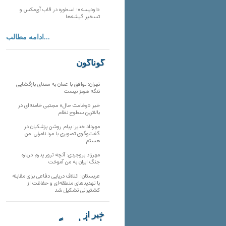
«اودیسه»؛ اسطوره در قاب آی‌مکس و
تسخیر گیشه‌ها
ادامه مطالب...
گوناگون
تهران: توافق با عمان به معنای بازگشایی
تنگه هرمز نیست
خبر «وخامت حال» مجتبی خامنه‌ای در
بالاترین سطوح نظام
مهرداد خدیر: پیام روشن پزشکیان در
گفت‌و‌گوی تصویری با مرد نامرئی: من
هستم!
مهرزاد بروجردی: آنچه ترور پدرم درباره
جنگ ایران به من آموخت
عربستان: ائتلاف دریایی دفاعی برای مقابله
با تهدیدهای منطقه‌ای و حفاظت از
کشتیرانی تشکیل شد
خبر از
تارنماهای دیگر