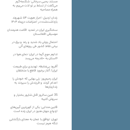
مستند یحیی سرخانی؛ شکنجه‌گرم
می‌گفت از تسلط بر تو لذت می‌برم به
همراه مصاحبه
زندان اردبیل؛ احراز هویت ۵۴ شهروند
بازداشت‌شده در اعتراضات دی‌ماه ۱۴۰۴
سختگیری ایران در تمدید اقامت هنرمندان
موسیقی افغانستان
احتمال وزش باد شدید و رعد و برق در
برخی نقاط کشور طی روزهای آتی
تداوم موج گرما در ایران؛ دمای هوا در
۶استان به ۵۰درجه می‌رسد
آفرود بی‌ضابطه، تهدیدی برای طبیعت
ایران/ آغاز برخورد قاطع با متخلفان
ایران رحیم‌پور؛ زنی بهایی که خودش را
اعدام کردند و فرزندش را سپردند به
زندان‌بان‌ها
35 امین سالروز قتل شاپور بختیار و
سروش کتیبه
قابین مندایی؛ یکی از کهن‌ترین آیین‌های
ازدواج جهان هنوز در ایران زنده است
تهران: توافق با عمان به معنای بازگشایی
تنگه هرمز نیست