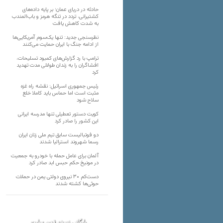
حادثه در دریای عمان؛ بر پایه داده‌های
کشتیرانی، تردد در تنگه هرمز و باب‌المندب
به شدت کاهش یافت
نظرسنجی جدید: تنها یک‌سوم آمریکایی‌ها
از ادامه جنگ با ایران حمایت می‌کنند
ترامپ با رد گزارش‌های کمبود تسلیحات،
افشاگران را به زندان طولانی مدت تهدید
کرد
رئیس‌ جمهوری اسرائیل: نقشه راه غزه
مثبت است اما حماس باید کاملا خلع
سلاح شود
کویت دستور تعطیلی تنها مدرسه ایرانی
این کشور را صادر کرد
دو فوتبالیست سابق تیم ملی زنان ایران
رسما شهروند استرالیا شدند
آلمان برای عامل حمله با خودرو به جمعیت
در مونیخ حکم حبس ابد صادر کرد
دست‌کم ۳۰ نیروی دولتی یمن در حملات
حوثی‌ها کشته شدند
بایگانی نسخه قدیم سایت