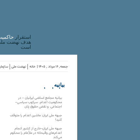
استقرار
حاکميت
هدف نهضت ملی 
است
جمعه, ۱۶ مرداد , ۱۴۰۵ |
خانه
نهضت ملی
سازمان
بیانیه
سازمان‌های
ملی
بیانیه مجامع اسلامی ایرانیان – در
محکومیت اعدام، سرکوب سیاسی–
اجتماعی، و نقض حقوق زنان
جبهه ملی ایران: ماشین اعدام را متوقف
کنید!
جبهه ملی ایران-خارج از کشور انجام
اعدام‌های وقیحانه در ملأِعام را محکوم
می‌کند