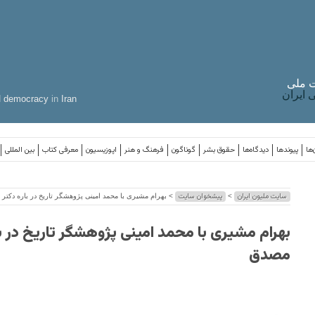
 ملی
ایران
d
democracy
in
Iran
‌ها
پیوندها
دیدگاه‌ها
حقوق بشر
گوناگون
فرهنگ و هنر
اپوزیسیون
معرفی کتاب
بین المللی
سایت ملیون ایران
پیشخوان سایت
>
> بهرام مشیری با محمد امینی پژوهشگر تاریخ در باره دکتر
بهرام مشیری با محمد امینی پژوهشگر تاریخ در با
مصدق