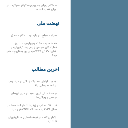
همگامی برای جمهوری سکولار دموکرات در
ایران: نه به اعدام
نهضت ملی
ضیاء مصباح: در باره دولت دکتر مصدق
به مناسبت هفتادوچهارمین سالروز:
نمایندگان مجلس زار می‌زدند/ تهران در
آتش؛ ۳۰ تیر ۱۳۳۱ میدان بهارستان چه خبر
بود؟
آخرین مطالب
رضایت اولیای دم؛ یک زندانی در میاندوآب
از اعدام رهایی یافت
جامعهٔ مدنی ایران: امید در میان ترومای
جمعی و ویرانی‌ها
ثبت ۷۱ اعدام در ژوئیه؛ شمار اعدام‌ها در
سال ۲۰۲۶ به دست‌کم ۴۴۴ نفر رسید
رگبار پراکنده در نیمه شمالی استان تهران
تا شنبه