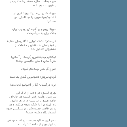
خبر «وخامت حال» مجتبی خامنه‌ای در
بالاترین سطوح نظام
مهرداد خدیر: پیام روشن پزشکیان در
گفت‌و‌گوی تصویری با مرد نامرئی: من
هستم!
مهرزاد بروجردی: آنچه ترور پدرم درباره
جنگ ایران به من آموخت
عربستان: ائتلاف دریایی دفاعی برای مقابله
با تهدیدهای منطقه‌ای و حفاظت از
کشتیرانی تشکیل شد
دیکتاتور و دیکتاتوری (ترجمه از آلمانی) +
متن آلمانی + متن انگلیسی نوشته
‌امواجِ گرانشی وساختارِ کیهان
فردای پیروزی؛ دشوارترین فصل یک ملت
ایران در آستانه گذار، آلترناتیو کجاست؟
بهروز اسدی: هر وجب از خاک‌ این
سرزمین، روایت زخمی است؛ هر خانه‌ای،
خاطره عزیزی را در سینه دارد؛ هر مادری،
نام فرزندی را با اشک زمزمه می‌کند و هر
پدری، قامت خمیده‌اش را بر سنگینی اندوه
استوار نگاه داشته است؟
عصر ایران – اکونومیست: پرداخت عوارض
به ایران بهتر از ادامه تنش است