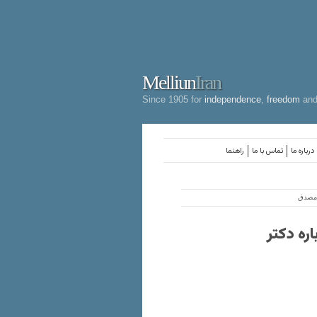
Melliun
Iran
Since 1905 for
independence
,
freedom
an
درباره ما
تماس با ما
راهنما
 مصدق
ره دکتر