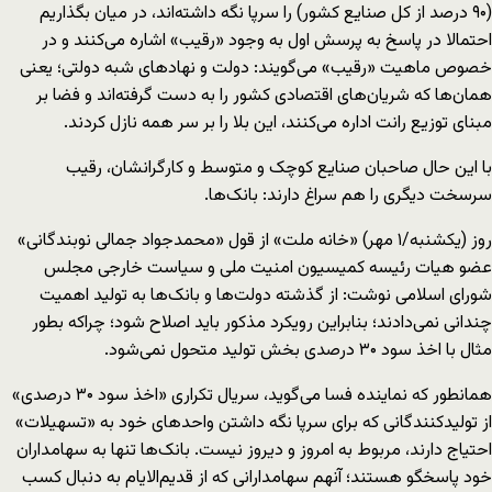
(۹۰ درصد از کل صنایع کشور) را سرپا نگه داشته‌اند، در میان بگذاریم
احتمالا در پاسخ به پرسش اول به وجود «رقیب» اشاره می‌کنند و در
خصوص ماهیت «رقیب» می‌گویند: دولت و نهادهای شبه دولتی؛ یعنی
همان‌ها که شریان‌های اقتصادی کشور را به دست گرفته‌اند و فضا بر
مبنای توزیع رانت اداره می‌کنند، این بلا را بر سر همه نازل کردند.
با این حال صاحبان صنایع کوچک و متوسط و کارگرانشان، رقیب
سرسخت دیگری را هم سراغ دارند: بانک‌ها.
روز (یکشنبه/۱ مهر) «خانه ملت» از قول «محمدجواد جمالی نوبندگانی»
عضو هیات رئیسه کمیسیون امنیت ملی و سیاست خارجی مجلس
شورای اسلامی نوشت: از گذشته دولت‌ها و بانک‌ها به تولید اهمیت
چندانی نمی‌دادند؛ بنابراین رویکرد مذکور باید اصلاح شود؛ چراکه بطور
مثال با اخذ سود ۳۰ درصدی بخش تولید متحول نمی‌شود.
همانطور که نماینده فسا می‌گوید، سریال تکراری «اخذ سود ۳۰ درصدی»
از تولیدکنندگانی که برای سرپا نگه داشتن واحدهای خود به «تسهیلات»
احتیاج دارند، مربوط به امروز و دیروز نیست. بانک‌ها تنها به سهامداران
خود پاسخگو هستند؛ آنهم سهامدارانی که از قدیم‌الایام به دنبال کسب