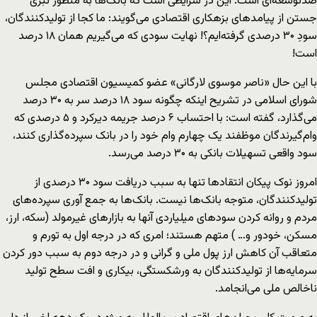
ضدتوسعه‌ای است. این در شرایطی است که بانک‌ها به منظور تبری
جستن از پیامدهای بزهکاری اقتصادی می‌‌گویند: ما کجا از تولیدکنندگان،
سودِ ۳۰ درصدی گرفته‌ایم؟! نهایت سودی که می‌گیریم همان ۱۸ درصد
است!
با این حال «ناصر موسوی لارگانی» عضو کمیسیون اقتصادی مجلس
شورای اسلامی در تشریح اینکه چگونه سود ۱۸ درصد سر به ۳۰ درصد
می‌گذارد، گفته است: با احتساب ۶ درصد جریمه دیرکرد و ۵ درصدی که
وام‌گیرندگان موظفند یک چهارم وام خود را در بانک سپرده‌گذاری کنند،
سود واقعی تسهیلات بانکی به ۳۰ درصد می‌رسد.
امروز نوک پیکان انتقاد‌ها تنها به سبب دریافت سود ۳۰ درصدی از
تولیدکنندگان، متوجه بانک‌ها نیست. بانک‌ها به جمع آوری سپرده‌های
مردم و روانه کردن سودهای میلیاردی آنها به بازارهای غیرمولد (سکه، ارز،
مسکن، خودور و… ) متهم هستند؛ امری که در درجه اول به تورم و
متعاقب آن کاهش ارز پول ملی و گرانی و در درجه دوم به سبب دور کردن
سرمایه‌‌ها از تولیدکنندگان به ورشکستگی، بیکاری و افت سطح تولید
ناخالص ملی می‌انجامد.