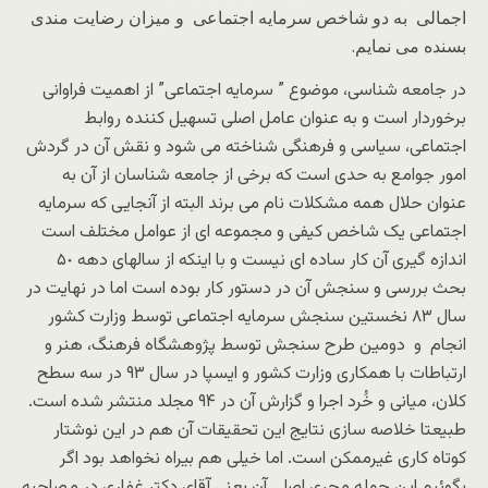
اجمالى به دو شاخص سرمایه اجتماعى و میزان رضایت مندى
بسنده مى نمایم.
در جامعه شناسى، موضوع ” سرمایه اجتماعى” از اهمیت فراوانى
برخوردار است و به عنوان عامل اصلى تسهیل کننده روابط
اجتماعى، سیاسى و فرهنگى شناخته مى شود و نقش آن در گردش
امور جوامع به حدى است که برخى از جامعه شناسان از آن به
عنوان حلال همه مشکلات نام مى برند البته از آنجایی که سرمایه
اجتماعى یک شاخص کیفى و مجموعه اى از عوامل مختلف است
اندازه گیرى آن کار ساده اى نیست و با اینکه از سالهاى دهه ۵٠
بحث بررسى و سنجش آن در دستور کار بوده است اما در نهایت در
سال ۸۳ نخستین سنجش سرمایه اجتماعی توسط وزارت کشور
انجام و دومین طرح سنجش توسط پژوهشگاه فرهنگ، هنر و
ارتباطات با همکاری وزارت کشور و ایسپا در سال ٩٣ در سه سطح
کلان، میانى و خُرد اجرا و گزارش آن در ٩۴ مجلد منتشر شده است.
طبیعتا خلاصه سازى نتایج این تحقیقات آن هم در این نوشتار
کوتاه کارى غیرممکن است. اما خیلى هم بیراه نخواهد بود اگر
بگوئیم این جمله مجرى اصلى آن یعنى آقاى دکتر غفارى در مصاحبه