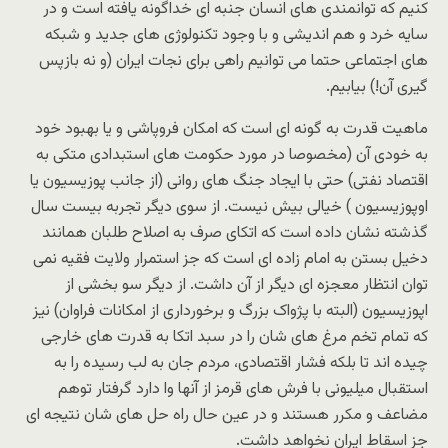
کنیم که توانمندى هاى انسان جنبه اى خداگونه یافته است و در
سایه خرد و هم اندیشى و با وجود تکنولوژى هاى جدید و شبکه
هاى اجتماعى حتما مى توانیم راهى براى نجات ایران (و نه بازپس
گیرى آن!) بیابیم.
ماهیت قدرت به گونه اى است که امکان فروپاشى و یا بهبود خود
به خودی آن (مخصوصا در مورد حکومت هاى استبدادى متکى به
اقتصاد نفتى) حتى با ایجاد جنگ هاى روانى (از جانب پوزیسیون یا
اوپوزیسیون ) خیالى بیش نیست. از سوى دیگر تجربه بیست سال
گذشته نشان داده است که اتکاى صرف به اصلاح طلبان همانند
دخیل بستن به امام زاده ای است که جز استمرار ولایت فقیه نمى
توان انتظار معجزه اى دیگر از آن داشت. از دیگر سو بخشى از
اپوزیسیون (البته با پژواک بزرگ و برخوردارى از امکانات فراوان) نیز
که تمام تخم مرغ های شان را در سبد اتکا به قدرت هاى خارجى
چیده اند تا بلکه فشار اقتصادى، مردم جان به لب رسیده را به
استقبال میلیونى با فرش هاى قرمز از آنها وا دارد گرفتار توهم
مضاعف و مکرر هستند و در عین حال راه حل های شان نتیجه اى
جز اسقاط ایران نخواهد داشت.