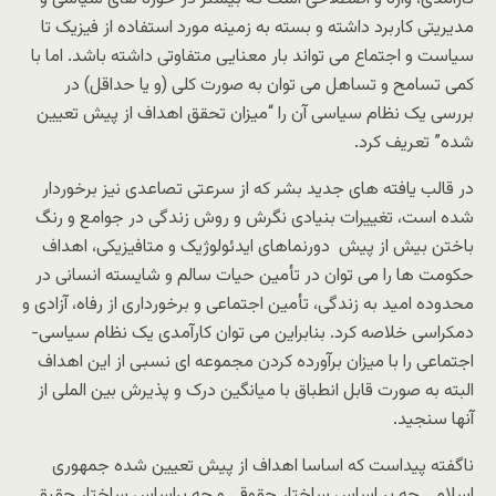
مدیریتى کاربرد داشته و بسته به زمینه مورد استفاده از فیزیک تا
سیاست و اجتماع مى تواند بار معنایى متفاوتى داشته باشد. اما با
کمى تسامح و تساهل مى توان به صورت کلى (و یا حداقل) در
بررسى یک نظام سیاسى آن را “میزان تحقق اهداف از پیش تعیین
شده” تعریف کرد.
در قالب یافته هاى جدید بشر که از سرعتى تصاعدى نیز برخوردار
شده است، تغییرات بنیادى نگرش و روش زندگى در جوامع و رنگ
باختن بیش از پیش دورنماهاى ایدئولوژیک و متافیزیکى، اهداف
حکومت ها را مى توان در تأمین حیات سالم و شایسته انسانى در
محدوده امید به زندگى، تأمین اجتماعى و برخوردارى از رفاه، آزادى و
دمکراسى خلاصه کرد. بنابراین مى توان کارآمدى یک نظام سیاسى-
اجتماعى را با میزان برآورده کردن مجموعه اى نسبى از این اهداف
البته به صورت قابل انطباق با میانگین درک و پذیرش بین الملى از
آنها سنجید.
ناگفته پیداست که اساسا اهداف از پیش تعیین شده جمهورى
اسلامى چه بر اساس ساختار حقوقى و چه براساس ساختار حقیقى