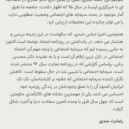
اى با خبرگزارى ایسنا در سال ٩۵ که اظهار داشت: جامعه ما طبق
آمار موجود در بحث سرمایه ‌های اجتماعی وضعیت مطلوبی ندارد،
را مى توان چکیده این تحقیقات ارزیابى کرد.
همچنین اخیرا عباس عبدى، که سالهاست در این زمینه بررسى و
هشدار مى دهد، در یادداشتى در روزنامه اعتماد نوشته است اکنون
به جایی رسیده‌ ایم که سرمایه اجتماعی یا وجه مهم آن، اعتماد
اجتماعی در نازل‌ ترین ارقام آن است و یا به عقیده دکتر محسن
رنانی، براساس گزارشى که در روزنامه تجارت سال ٩۶ منتشر شده
است، سرمایه اجتماعی با شیبی تند در حال سقوط است. کاهش
نگران کننده سرمایه اجتماعى که علاوه بر کارشناسان، تک تک
ایرانیان کمبود آن را با عمق وجودشان در زندگى روزمره خود
احساس مى کنند یکى از مهمترین نشانه هاى ناکارآمدى حکومتى
است که چهل سال قبل با وعده تامین سعادت دنیا و آخرت شکل
گرفت.
رضایت مندی