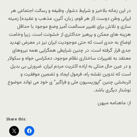
در این زمانه بلاخیز و شرایط دشوار، وظیفه و رسالت اجتماعى هر
ایرانى وطن دوست (از هر قوم، زبان، آئین، مذهب و عقیده) زمینه
سازى و تلاش براى تغییر مسالمت آمیز وضع موجود با حداقل
هزینه هاى ممکن و پرهیز حداکثرى از خشونت است. زیرا وخامت
اوضاع به حدى است که حتى موجودیت ایران نیز در معرض تهدید
جدى قرار گرفته است. در چنین شرایطى همگرایى همه نیروهاى
معتقد به تغییرات ساختارى نظام موجود، دمکراسى خواه و سکولار
و در عین حال متکى به اراده اکثریت مردم ایران، ضرورتى بى بدیل
است که تدوین نقشه راه، فرمول ایجاد و تضمین موفقیت و
اثربخشى چنین “اپوزیسیون ملى و فراگیر” ی خود مى تواند موضوع
نوشتار دیگرى باشد.
از: ماهنامه میهن
Share this: