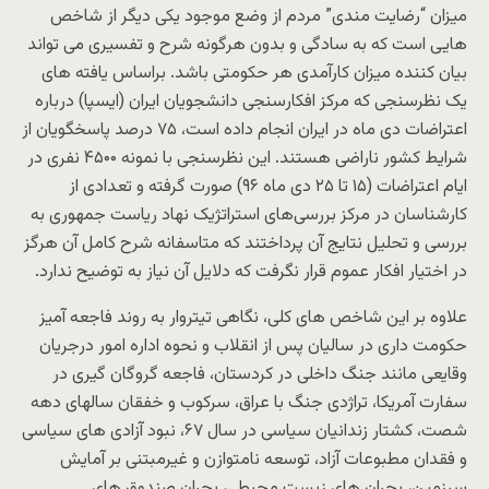
میزان “رضایت مندى” مردم از وضع موجود یکى دیگر از شاخص
هایى است که به سادگى و بدون هرگونه شرح و تفسیرى مى تواند
بیان کننده میزان کارآمدى هر حکومتى باشد. براساس یافته ‌های
یک نظرسنجی که مرکز افکارسنجی دانشجویان ایران (ایسپا) درباره
اعتراضات دی ماه در ایران انجام داده است، ۷۵ درصد پاسخگویان از
شرایط کشور ناراضی هستند. این نظرسنجی با نمونه ۴۵۰۰ نفری در
ایام اعتراضات (۱۵ تا ۲۵ دی ماه ٩۶) صورت گرفته و تعدادی از
کارشناسان در مرکز بررسی‌های استراتژیک نهاد ریاست جمهوری به
بررسی و تحلیل نتایج آن پرداختند که متاسفانه شرح کامل آن هرگز
در اختیار افکار عموم قرار نگرفت که دلایل آن نیاز به توضیح ندارد.
علاوه بر این شاخص هاى کلى، نگاهى تیتروار به روند فاجعه آمیز
حکومت دارى در سالیان پس از انقلاب و نحوه اداره امور درجریان
وقایعى مانند جنگ داخلى در کردستان، فاجعه گروگان گیرى در
سفارت آمریکا، تراژدى جنگ با عراق، سرکوب و خفقان سالهاى دهه
شصت، کشتار زندانیان سیاسى در سال ۶٧، نبود آزادى هاى سیاسى
و فقدان مطبوعات آزاد، توسعه نامتوازن و غیرمبتنى بر آمایش
سرزمین، بحران هاى زیست محیطى، بحران صندوق هاى