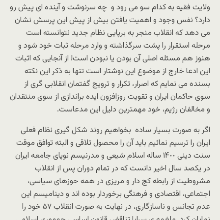
ولایت فقیه به کدام سو می رود و چه سرنوشت و آینده ای پیش رو
دارد؟ نفس وجود و اهمیت یافتن بیش از پیش این پرسش نشان
مى دهد که انقلاب منجر به برپایى نظام جدید نتوانسته است
مرحله استقرار را پشت سرگذاشته و وارد مرحله ثبات خود شود و
هنوز هم مسئله اصلى آن بودن یا نبودن است! از آنجایی که اثبات
این ادعا خارج از موضوع این نوشتار است تنها به ذکر این نکته
بسنده مى نمایم که اصرار، تکرار و ترویج گفتمان انقلابى گرى از
سوى حاکمان ایران و تقویت روزافزون ایده براندازى از سوى منتقدان
و مخالفان رژیم، خود مهمترین دلیل این مدعاست.
اگر به صورت بسیار ساده بخواهیم روند شکل گیرى نظام فعلى
ایران را ترسیم نمائیم باید آن را محصول تلاقى و البته توافق موقت
سنت دینى ١۴٠٠ ساله اسلام شیعى و مدرنیسم نوپاى جامعه ایران
در یکصد سال اخیر دانست که در تمام دوران پس از انقلاب
مشروطیت از رابطه کج دار و مریزى در همه حوزهاى سیاسى،
اجتماعى، اقتصادى و فرهنگى برخوردار بوده اند و دینامیسم این
عدم تجانس و ناسازگارى، در نهایت به صورت انقلاب ۵٧ خود را
نمایان کرد. ملغمه ى سراپا تناقض قانون اساسى جمهورى اسلامى