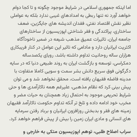
اما اینکه جمهورى اسلامى در شرایط موجود چگونه و تا کجا دوام
خواهد آورد نه تنها ربطى به امدادهاى غیبى ندارد بلکه به عواملى
نظیر نقش اقتصاد نفتى، فقدان اندیشه هاى جایگزین، ضعف
ساختارى، پراکندگى و فقر شناختى اپوزیسیون از ساختارهاى
جامعه ایران، تاثیرات عمیق مذهب شیعه در ضمیر ناخودآگاه
اکثریت ایرانیان دارد و مادامی که تاثیر این عوامل در کنار فریبکارى
هزاران ساله روحانیت تداوم داشته باشد، رویاى یکصدساله
دمکراسى، توسعه و بازگشت ایران به روند طبیعى دنیا که در سایه
دگرگونى فوق سریع دانش بشر سمت و سویى کاملا متفاوت با
مدینه فاضله فقیهان یافته است، محقق نخواهد شد و مى توان
پیش بینى کرد که نظام مذهبى، علیرغم همه ناکارآمدى ها و حتى
شرایط تحریمى موجود به احتمال زیاد همچنان به حیات مضر و
مخرب خود ادامه داده و تلخ تر آنکه تداوم حکومت ناکارآمد فقیهان
زمینه هاى فقر و بدبختى روزافزون ایرانیان و برباد رفتن سرمایه
هاى انسانى و مادى ایران زمین را بیش از پیش فراهم خواهد کرد.
سراب اصلاح طلبی، توهم اپوزیسیون متکی به خارجی و