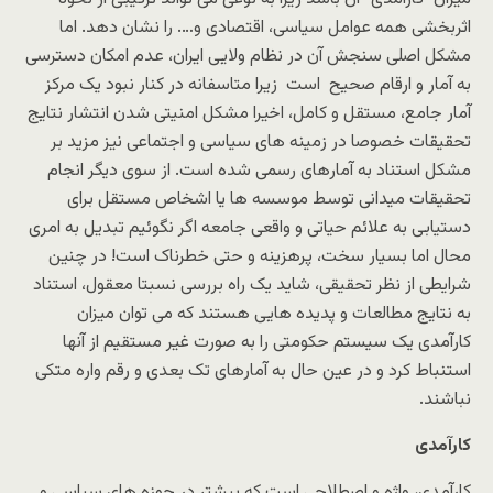
اثربخشى همه عوامل سیاسى، اقتصادى و…. را نشان دهد. اما
مشکل اصلى سنجش آن در نظام ولایى ایران، عدم امکان دسترسى
به آمار و ارقام صحیح است زیرا متاسفانه در کنار نبود یک مرکز
آمار جامع، مستقل و کامل، اخیرا مشکل امنیتى شدن انتشار نتایج
تحقیقات خصوصا در زمینه هاى سیاسى و اجتماعى نیز مزید بر
مشکل استناد به آمارهاى رسمى شده است. از سوى دیگر انجام
تحقیقات میدانى توسط موسسه ها یا اشخاص مستقل براى
دستیابى به علائم حیاتى و واقعى جامعه اگر نگوئیم تبدیل به امرى
محال اما بسیار سخت، پرهزینه و حتى خطرناک است! در چنین
شرایطى از نظر تحقیقى، شاید یک راه بررسى نسبتا معقول، استناد
به نتایج مطالعات و پدیده هایى هستند که مى توان میزان
کارآمدى یک سیستم حکومتى را به صورت غیر مستقیم از آنها
استنباط کرد و در عین حال به آمارهاى تک بعدى و رقم واره متکى
نباشند.
کارآمدی
کارآمدى، واژه و اصطلاحى است که بیشتر در حوزه هاى سیاسى و