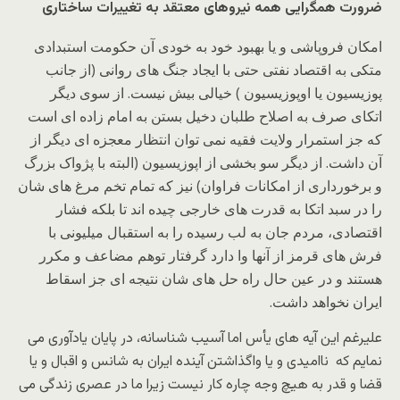
ضرورت
همگرایى همه نیروهاى معتقد به تغییرات ساختارى
امکان فروپاشى و یا بهبود خود به خودی آن حکومت استبدادى
متکى به اقتصاد نفتى حتى با ایجاد جنگ هاى روانى (از جانب
پوزیسیون یا اوپوزیسیون ) خیالى بیش نیست. از سوى دیگر
اتکاى صرف به اصلاح طلبان دخیل بستن به امام زاده ای است
که جز استمرار ولایت فقیه نمى توان انتظار معجزه اى دیگر از
آن داشت. از دیگر سو بخشى از اپوزیسیون (البته با پژواک بزرگ
و برخوردارى از امکانات فراوان) نیز که تمام تخم مرغ های شان
را در سبد اتکا به قدرت هاى خارجى چیده اند تا بلکه فشار
اقتصادى، مردم جان به لب رسیده را به استقبال میلیونى با
فرش هاى قرمز از آنها وا دارد گرفتار توهم مضاعف و مکرر
هستند و در عین حال راه حل های شان نتیجه اى جز اسقاط
ایران نخواهد داشت.
علیرغم این آیه هاى یأس اما آسیب شناسانه، در پایان یادآورى مى
نمایم که ناامیدى و یا واگذاشتن آینده ایران به شانس و اقبال و یا
قضا و قدر به هیچ وجه چاره کار نیست زیرا ما در عصرى زندگى مى