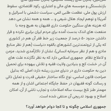
بازنشستگى و موسسه هاى مالى و اعتبارى، رکود اقتصادى، سقوط
ارزش پول ملى، عظمت طلبى اتمى، سیاست دشمنى با اسرائیل و
آمریکا و توهم ایجاد هلال شیعى و … همه و همه نشان مى دهد
که هزینه هاى سنگین حکومت دارى فقیهان به هیچ وجه با
منفعت هاى اندک بدست آمده براى مردم ایران برابرى نکرده و قرار
داشتن حدود ۵٠ درصد از جمعیت زیر خط فقر آن هم در کشورى
که یکى از ثروتمندترین کشورهاى بالقوه دنیاست (هم از نظر منابع
مادى و هم از نظر سرمایه انسانى)، نشان از ناکارآمدى شدید، مزمن
و لاعلاج نظام جمهورى اسلامى دارد که به نظر نگارنده علت هاى
آن در خشت کج و بنیادین ولایت فقیه و تلاش بیهوده براى تحمیل
دین به حکومت دارى در دنیاى مدرن ریشه دارد؛ اصلى که بدلیل
صراحت قانون اساسى، نوع نگاه ساختار حقیقى قدرت و تمایل ذاتى
و رسالت گونه فقیهان در حفظ جایگاه اجتماعى اشان و از همه
مهمتر طنز تلخ بیست ساله اصلاحات و تجارب ناشى از آن، امکان
اصلاح و بهبود تدریجى آن منتفى شده است.
جمهوری اسلامی چگونه و تا کجا دوام خواهد آورد؟