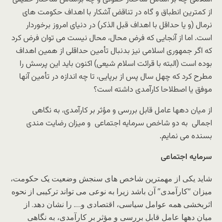
از کمترین انطباق و گاه در تناقض آشکار با اهداف حکومت هاى
نرمال (و یا حداقل با اهداف قبل الذکر) در دنیاى امروز برخوردار
است. اما از آنجایی که فرض محال، محال نیست مى توان فرض کرد
که اگر جمهورى اسلامى نیز بدنبال تأمین حداقلى از همین اهداف
بوده است (البته با قرائت اسلام شیعى) اکنون باید این پرسش را
مطرح کرد که چهل سال پس از برپایى، تا چه اندازه در تأمین آنها
موفق یا اصطلاحا کارآمدى داشته است؟
از میان دهها عامل قابل بررسى و مؤثر بر کارآمدى، به نگاهى
اجمالى به دو شاخص سرمایه اجتماعى و میزان رضایت مندى
بسنده مى نمایم.
سرمایه اجتماعی
شاید یکى از مهمترین شاخص هاى سنجش وضعیت یک حکومت،
میزان “کارآمدى” آن باشد زیرا به نوعى مى تواند ترکیبى از نحوه
اثربخشى همه عوامل سیاسى، اقتصادى و…. را نشان دهد. از
میان دهها عامل قابل بررسى و مؤثر بر کارآمدى، به نگاهى