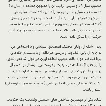
مصوب سال ۵٨ و سپس ترکیب آن با معجون مطلقه در سال ۶٨
که ساختار حقوقى نظام موجود را شکل داده است تنها بخش
کوچکى از ناپایدارى آن را پدیدآورده است. زیرا در تمام چهل سال
گذشته ساختار حقیقى جمهورى اسلامى که مینیاتورى از فلسفه
امت و امامت در قالب ولایت فقیه است سمت و سو و روند اصلى
حرکت آن را شکل داده است.
بدون شک از زوایاى مختلف اقتصادى، سیاسى و یا اجتماعى مى
توان به ارزیابى، قضاوت و بررسى هر نظام و یا سیستم حکومتى
پرداخت (در مورد نظام عجیب الخلقه ایران مى توان شاخص فقهى
را نیز افزود!) که البته در ظرفیت و فرصت این نوشتار کوتاه مجال
بررسى دقیق و تحلیلى همه این شاخص ها وجود ندارد. اما به هر
حال تبیین وضع موجود و ترسیم دورنماى جمهورى اسلامى باید بر
یک ملاک منطقى و حتى الامکان علمى ( هرچند به صورت توصیفى)
استوار باشد.
شاید یکى از مهمترین شاخص هاى سنجش وضعیت یک حکومت،
میزان “کارآمدى” آن باشد زیرا به نوعى مى تواند ترکیبى از نحوه