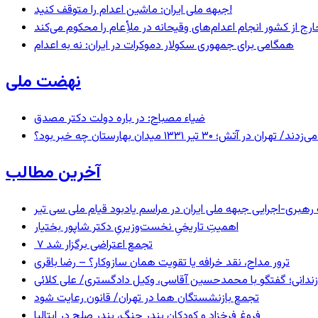
جبهه ملی ایران: ماشین اعدام را متوقف کنید!
رج از کشور انجام اعدام‌های وقیحانه در ملأِعام را محکوم می‌کند
همگامی برای جمهوری سکولار دموکرات در ایران: نه به اعدام
نهضت ملی
ضیاء مصباح: در باره دولت دکتر مصدق
 ۱۳۳۱ میدان بهارستان چه خبر بود؟
آخرین مطالب
ری-اجرایی جبهه ملی ایران در مراسم یادبود قیام ملی سی تیر
اهمیتِ تاریخیِ نخست‌وزیریِ دکتر شاپور بختیار
۷ تجمع اعتراضی برگزار شد
ترور مداح، نقد خرافه یا تقویت همان سازوکار؟ – رضا باقری
ندانی؛ گفتگو با محمدحسین آقاسی، وکیل دادگستری/ علی کلائی
تجمع بازنشستگان هما در تهران/ قانون رعایت شود
فروغ فرخزاد و کودکانِ بندرِ جنگ، بندرِ صلح در ایتالیا