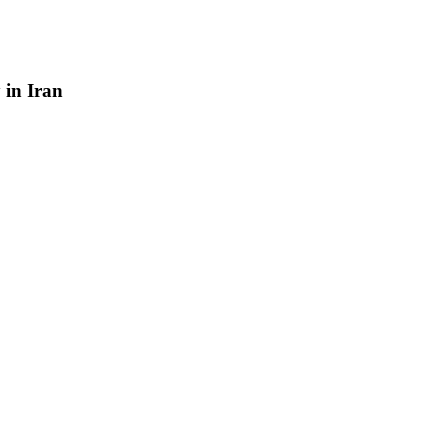
y
in
Iran