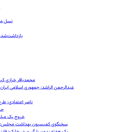
ب
نسل معل
۱۵۹ بازداشت‌ش
محمدباقر خرازی کی
عبدالرحمن الراشد: جمهوری اسلامی ایران 
ناصر اعتمادی: طرح
حس
خروج یک میلیون کار
سخنگوی کمیسیون بهداشت مجلس: حذف ارز دارو می‌تواند ۱۴۰۶ ر
یک هفته بدون بارگیری در خارک؛ فاینن