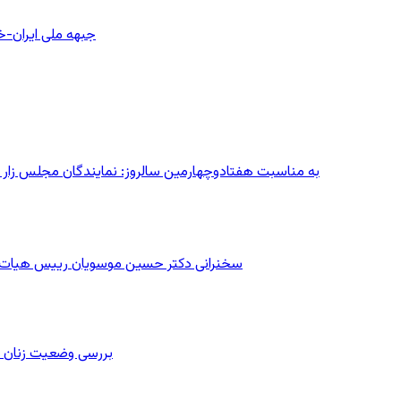
جبهه ملی ایران-خا
به مناسبت هفتادوچهارمین سالروز: نمایندگان مجلس زار می‌زدند/ تهران در آتش؛ ۳۰ تیر
سخنرانی دکتر حسین موسویان رییس هیات رهب
بررسی وضعیت زنان ز