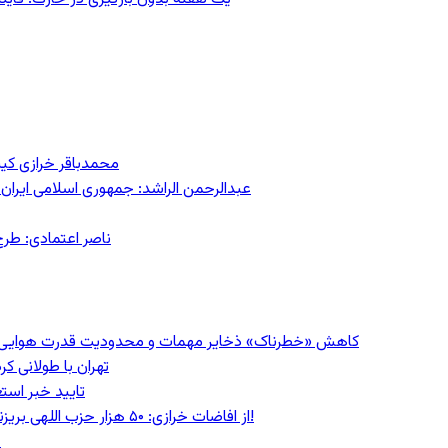
محمدباقر خرازی کی
عبدالرحمن الراشد: جمهوری اسلامی ایران 
ناصر اعتمادی: طرح
کاهش «خطرناک» ذخایر مهمات و محدودیت قدرت هوایی؛ سی‌ان
تهران با طولانی ک
تایید خبر است
از افاضات خرازی: ۵۰ هزار حزب اللهی بریزند خیابان‌ها و بی حجاب‌ها را بکشند و نیرو‌های دولتی را ناکار کنند!
ع