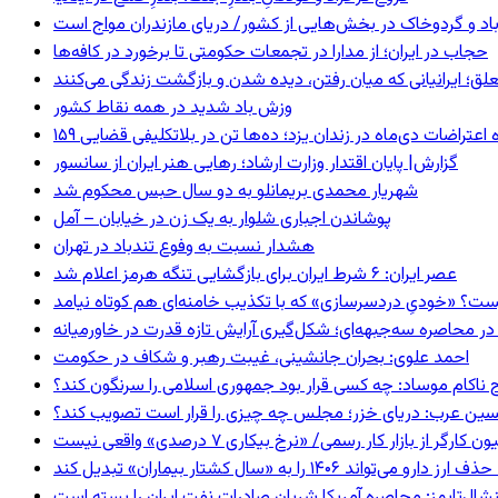
اد و گردوخاک در بخش‌هایی از کشور/ دریای مازندران مواج است
حجاب در ایران؛ از مدارا در تجمعات حکومتی تا برخورد در کافه‌ها
ق؛ ایرانیانی که میان رفتن، دیده شدن و بازگشت زندگی می‌کنند
وزش باد شدید در همه نقاط کشور
ده اعتراضات دی‌ماه در زندان یزد؛ ده‌ها تن در بلاتکلیفی قضایی
گزارش| پایان اقتدار وزارت ارشاد؛ رهایی هنر ایران از سانسور
شهریار محمدی بریمانلو به دو سال حبس محکوم شد
پوشاندن اجباری شلوار به یک زن در خیابان – آمل
هشدار نسبت به وفوع تندباد در تهران
عصر ایران: ۶ شرط ایران برای بازگشایی تنگه هرمز اعلام شد
ست؟ «خودیِ دردسرسازی» که با تکذیب خامنه‌ای هم کوتاه نیامد
در محاصره سه‌جبهه‌ای؛ شکل‌گیری آرایش تازه قدرت در خاورمیانه
احمد علوی: بحران جانشینی، غیبت رهبر و شکاف در حکومت
 ناکام موساد: چه کسی قرار بود جمهوری اسلامی را سرنگون کند؟
ین عرب: دریای خزر؛ مجلس چه چیزی را قرار است تصویب کند؟
گر از بازار کار رسمی/ «نرخ بیکاری ۷ درصدی» واقعی نیست
ا به «سال کشتار بیماران» تبدیل کند
شال‌تایمز: محاصره آمریکا شریان صادرات نفت ایران را بسته است