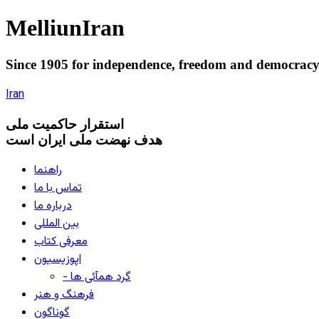
Melliun
Iran
Since 1905 for
independence
,
freedom
and
democrac
Iran
استقرار
حاکميت ملی
هدف نهضت ملی ایران است
راهنما
تماس با ما
درباره ما
بین المللی
معرفی کتاب
اپوزیسیون
- گرد همآئی ها
فرهنگ و هنر
گوناگون