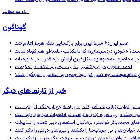
ادامه مطالب...
گوناگون
عصر ایران: ۶ شرط ایران برای بازگشایی تنگه هرمز اعلام شد
ست؟ «خودیِ دردسرسازی» که با تکذیب خامنه‌ای هم کوتاه نیامد
در محاصره سه‌جبهه‌ای؛ شکل‌گیری آرایش تازه قدرت در خاورمیانه
احمد علوی: بحران جانشینی، غیبت رهبر و شکاف در حکومت
 ناکام موساد: چه کسی قرار بود جمهوری اسلامی را سرنگون کند؟
خبر از تارنماهای دیگر
‌ان: ژنرال ارشد آمریکا در پی راه خروج از جنگ با ایران است
ردن جنگ در پی ضربه زدن به ترامپ در انتخابات میان‌دوره‌ای است
عفای محمدباقر ذوالقدر؛ پزشکیان استعفای دبیر شعام را نپذیرفت
راقچی: توافق با عمان درباره مسیر موقت تنگه هرمز نزدیک است