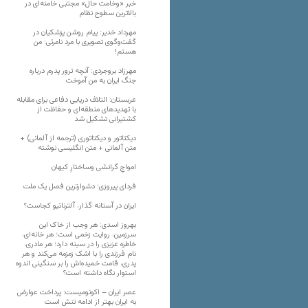
خبر «وخامت حال» مجتبی خامنه‌ای در
بالاترین سطوح نظام
مهرداد خدیر: پیام روشن پزشکیان در
گفت‌و‌گوی تصویری با مرد نامرئی: من
هستم!
مهرزاد بروجردی: آنچه ترور پدرم درباره
جنگ ایران به من آموخت
عربستان: ائتلاف دریایی دفاعی برای مقابله
با تهدیدهای منطقه‌ای و حفاظت از
کشتیرانی تشکیل شد
دیکتاتور و دیکتاتوری (ترجمه از آلمانی) +
متن آلمانی + متن انگلیسی نوشته
‌امواجِ گرانشی وساختارِ کیهان
فردای پیروزی؛ دشوارترین فصل یک ملت
ایران در آستانه گذار، آلترناتیو کجاست؟
بهروز اسدی: هر وجب از خاک‌ این
سرزمین، روایت زخمی است؛ هر خانه‌ای،
خاطره عزیزی را در سینه دارد؛ هر مادری،
نام فرزندی را با اشک زمزمه می‌کند و هر
پدری، قامت خمیده‌اش را بر سنگینی اندوه
استوار نگاه داشته است؟
عصر ایران – اکونومیست: پرداخت عوارض
به ایران بهتر از ادامه تنش است