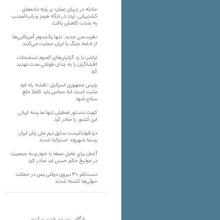
حادثه در دریای عمان؛ بر پایه داده‌های
کشتیرانی، تردد در تنگه هرمز و باب‌المندب
به شدت کاهش یافت
نظرسنجی جدید: تنها یک‌سوم آمریکایی‌ها
از ادامه جنگ با ایران حمایت می‌کنند
ترامپ با رد گزارش‌های کمبود تسلیحات،
افشاگران را به زندان طولانی مدت تهدید
کرد
رئیس‌ جمهوری اسرائیل: نقشه راه غزه
مثبت است اما حماس باید کاملا خلع
سلاح شود
کویت دستور تعطیلی تنها مدرسه ایرانی
این کشور را صادر کرد
دو فوتبالیست سابق تیم ملی زنان ایران
رسما شهروند استرالیا شدند
آلمان برای عامل حمله با خودرو به جمعیت
در مونیخ حکم حبس ابد صادر کرد
دست‌کم ۳۰ نیروی دولتی یمن در حملات
حوثی‌ها کشته شدند
بایگانی نسخه قدیم سایت