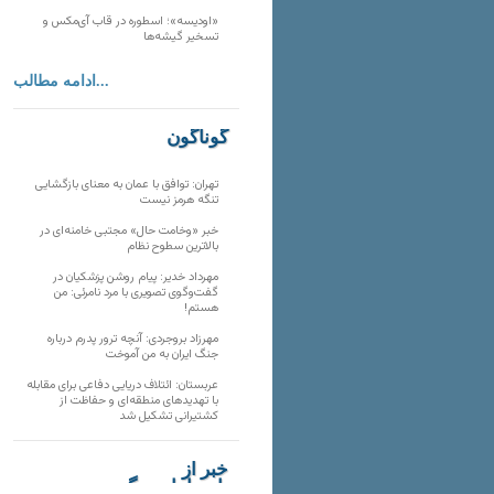
«اودیسه»؛ اسطوره در قاب آی‌مکس و
تسخیر گیشه‌ها
ادامه مطالب...
گوناگون
تهران: توافق با عمان به معنای بازگشایی
تنگه هرمز نیست
خبر «وخامت حال» مجتبی خامنه‌ای در
بالاترین سطوح نظام
مهرداد خدیر: پیام روشن پزشکیان در
گفت‌و‌گوی تصویری با مرد نامرئی: من
هستم!
مهرزاد بروجردی: آنچه ترور پدرم درباره
جنگ ایران به من آموخت
عربستان: ائتلاف دریایی دفاعی برای مقابله
با تهدیدهای منطقه‌ای و حفاظت از
کشتیرانی تشکیل شد
خبر از
تارنماهای دیگر