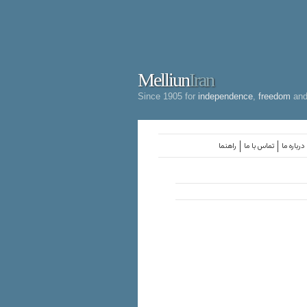
Melliun
Iran
Since 1905 for
independence
,
freedom
an
درباره ما
تماس با ما
راهنما