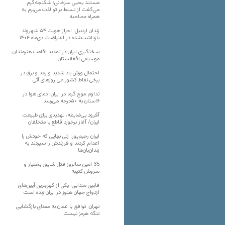
مستند یحیی سرخانی؛ شکنجه‌گرم
می‌گفت از تسلط بر تو لذت می‌برم به
همراه مصاحبه
زندان اردبیل؛ احراز هویت ۵۴ شهروند
بازداشت‌شده در اعتراضات دی‌ماه ۱۴۰۴
سختگیری ایران در تمدید اقامت هنرمندان
موسیقی افغانستان
احتمال وزش باد شدید و رعد و برق در
برخی نقاط کشور طی روزهای آتی
تداوم موج گرما در ایران؛ دمای هوا در
۶استان به ۵۰درجه می‌رسد
آفرود بی‌ضابطه، تهدیدی برای طبیعت
ایران/ آغاز برخورد قاطع با متخلفان
ایران رحیم‌پور؛ زنی بهایی که خودش را
اعدام کردند و فرزندش را سپردند به
زندان‌بان‌ها
35 امین سالروز قتل شاپور بختیار و
سروش کتیبه
قابین مندایی؛ یکی از کهن‌ترین آیین‌های
ازدواج جهان هنوز در ایران زنده است
تهران: توافق با عمان به معنای بازگشایی
تنگه هرمز نیست