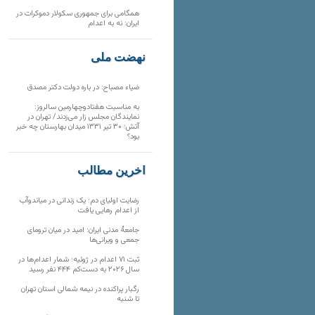
همگامی برای جمهوری سکولار دموکرات در
ایران: نه به اعدام
نهضت ملی
ضیاء مصباح: در باره دولت دکتر مصدق
به مناسبت هفتادوچهارمین سالروز:
نمایندگان مجلس زار می‌زدند/ تهران در
آتش؛ ۳۰ تیر ۱۳۳۱ میدان بهارستان چه خبر
بود؟
آخرین مطالب
رضایت اولیای دم؛ یک زندانی در میاندوآب
از اعدام رهایی یافت
جامعهٔ مدنی ایران: امید در میان ترومای
جمعی و ویرانی‌ها
ثبت ۷۱ اعدام در ژوئیه؛ شمار اعدام‌ها در
سال ۲۰۲۶ به دست‌کم ۴۴۴ نفر رسید
رگبار پراکنده در نیمه شمالی استان تهران
تا شنبه