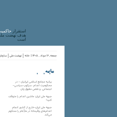
استقرار
حاکميت
هدف نهضت ملی 
است
جمعه, ۱۶ مرداد , ۱۴۰۵ |
خانه
نهضت ملی
سازمان
بیانیه
سازمان‌های
ملی
بیانیه مجامع اسلامی ایرانیان – در
محکومیت اعدام، سرکوب سیاسی–
اجتماعی، و نقض حقوق زنان
جبهه ملی ایران: ماشین اعدام را متوقف
کنید!
جبهه ملی ایران-خارج از کشور انجام
اعدام‌های وقیحانه در ملأِعام را محکوم
می‌کند