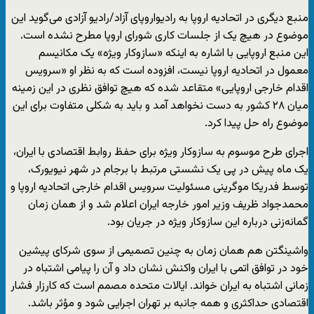
منبع دیگری در اتحادیه اروپا به رادیواروپای آزاد/رادیو آزادی می‌گوید این
موضوع در هیچ یک از جلسات کاری شورای اروپا مطرح نشده است.
این منبع اروپایی با اشاره به اینکه «سازوکار ویژه» یک مکانیسم
معمول در اتحادیه اروپا نیست، افزوده است که به نظر او «سرویس
اقدام خارجی اروپایی» متقاعد شده که هیچ توافق نظری در این زمینه
میان ۲۸ کشور به دست نخواهد آمد و باید به شکلی متفاوت برای این
موضوع راه حل پیدا کرد.​
اجرای طرح موسوم به سازوکار ویژه برای حفظ روابط اقتصادی با ایران،
یک ماه پیش در پی یک نشستی مرتبط با برجام در شهر نیویورک،
توسط فدریکا موگرینی مسئولیت سرویس اقدام خارجی اتحادیه اروپا و
محمدجواد ظریف وزیر امور خارجه ایران اعلام شد و از همان زمان
گمانه‌زنی درباره این سازوکار ویژه در جریان بود.
واشینگتن هم همان زمان به چنین تصمیمی از سوی شرکای پیشین
خود در توافق اتمی با ایران واکنش نشان داد و آن را پیامی اشتباه در
زمانی اشتباه به ایران خواند. ایالات متحده مصمم است که کارزار فشار
اقتصادی حداکثری و همه جانبه بر تهران اجرایی شود و مؤثر باشد.