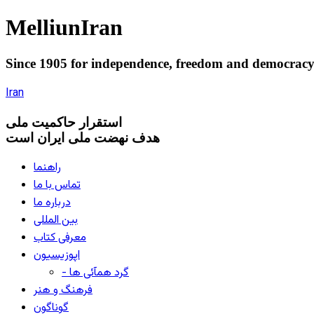
Melliun
Iran
Since 1905 for
independence
,
freedom
and
democrac
Iran
استقرار
حاکميت ملی
هدف نهضت ملی ایران است
راهنما
تماس با ما
درباره ما
بین المللی
معرفی کتاب
اپوزیسیون
- گرد همآئی ها
فرهنگ و هنر
گوناگون