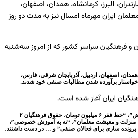
زندران، البرز، کرمانشاه، همدان، اصفهان،
لمان ایران مهرماه امسال نیز به مدت دو روز
 و فرهنگیان سراسر کشور که از امروز سه‌شنبه
 همدان، اصفهان، اردبیل،
آذربایجان شرقی
، فارس،
 خواستار برآورده شدن مطالبات صنفی خود شدند.
گیان ایران آغاز شده است.
معلمان متحصن نوشته‌هایی مانند “ما به وضعیت آموزشی معترضیم”، “ما به وضعیت معیشتی معترضیم”، “نه به تبعیض”، “خط فقر ۶ میلیون تومان، حقوق فرهنگیان ۲
قای منزلت و معیشت معلمان”، “نه به آموزش خصوصی”،
پرونده سازی برای فعالان صنفی” و … در دست داشتند.