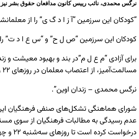
نرگس محمدی، نائب رییس کانون مدافعان حقوق بشر نیز طی 
“کودکان این سرزمین “آ ز ا د گ ی” را از معلمانشان می
کودکان این سرزمین “ص ل ح” و “س ع ا د ت” را
برای آزادی “م ع ل م”در بند و بهبود معیشت و ز
مسالمت‌آمیز، از اعتصاب معلمان در روزهای ۲۲ و ۲۳ آبان حمایت می‌کنم.
نرگس محمدی – زندان اوین”.
شورای هماهنگی تشکل‌های صنفی فرهنگیان ایران
عدم رسیدگی به مطالبات فرهنگیان از سوی مسئولا
درخواست کرده است تا روزهای سه‌شنبه ۲۲ و چهارشنبه ۲۳ آبان‌ماه در دفتر مدارس تحصن نمایند.