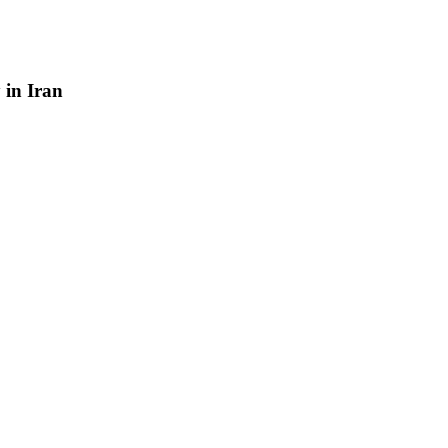
y
in
Iran