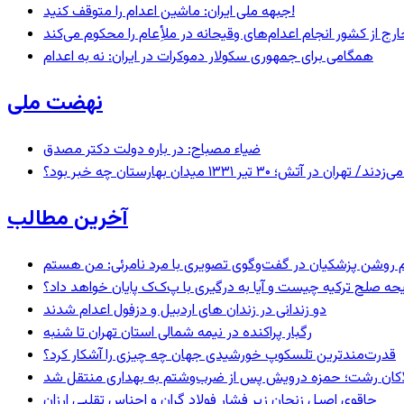
جبهه ملی ایران: ماشین اعدام را متوقف کنید!
رج از کشور انجام اعدام‌های وقیحانه در ملأِعام را محکوم می‌کند
همگامی برای جمهوری سکولار دموکرات در ایران: نه به اعدام
نهضت ملی
ضیاء مصباح: در باره دولت دکتر مصدق
 ۱۳۳۱ میدان بهارستان چه خبر بود؟
آخرین مطالب
یحه صلح ترکیه چیست و آیا به درگیری با پ‌ک‌ک پایان خواهد داد؟
دو زندانی در زندان های اردبیل و دزفول اعدام شدند
رگبار پراکنده در نیمه شمالی استان تهران تا شنبه
قدرت‌مندترین تلسکوپ خورشیدی جهان چه چیزی را آشکار کرد؟
لاکان رشت؛ حمزه درویش پس از ضرب‌وشتم به بهداری منتقل شد
چاقوی اصیل زنجان زیر فشار فولاد گران و اجناس تقلبی ارزان