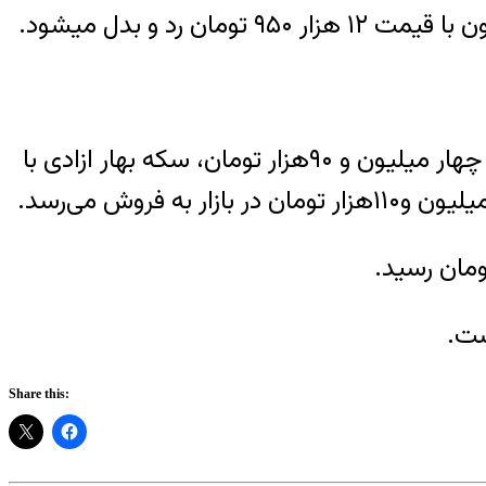
همچنین به گفته ابراهیم محمدولی، رییس اتحادیه طلا، هر قطعه سکه تمام طرح امامی با قیمت چهار میلیون و ۹۰هزار تومان، سکه بهار ازادی با
Share this: