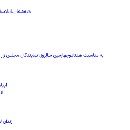
جبهه ملی ایران-خا
به مناسبت هفتادوچهارمین سالروز: نمایندگان مجلس زار می‌زدند/ تهران در آتش؛ ۳۰ تیر
پیام روشن پزشکیان در گفت‌و‌گوی تصویری با مرد نامرئی: من هستم!
لا
زندان 