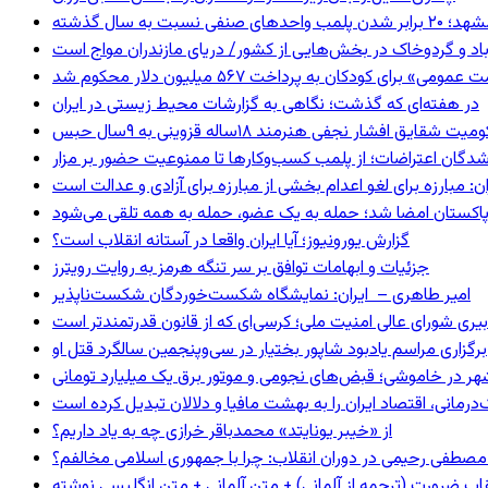
 برابر شدن پلمب واحدهای صنفی نسبت به سال گذشته
اد و گردوخاک در بخش‌هایی از کشور/ دریای مازندران مواج است
 برای کودکان به پرداخت ۵۶۷ میلیون دلار محکوم شد
در هفته‌ای که گذشت؛ نگاهی به گزارشات محیط زیستی در ایران
 شقایق افشار نجفی هنرمند ۱۸ساله قزوینی به ۹سال حبس
شدگان اعتراضات؛ از پلمب کسب‌وکارها تا ممنوعیت حضور بر مزار
: مبارزه برای لغو اعدام بخشی از مبارزه برای آزادی و عدالت است
و پاکستان امضا شد؛ حمله به یک عضو، حمله به همه تلقی می‌شود
گزارش یورونیوز؛ آیا ایران واقعا در آستانه انقلاب است؟
جزئیات و ابهامات توافق بر سر تنگه هرمز به روایت رویترز
امیر طاهری – ایران: نمایشگاه شکست‌خوردگان شکست‌ناپذیر
بیری شورای عالی امنیت ملی؛ کرسی‌ای که از قانون قدرتمندتر است
برگزاری مراسم یادبود شاپور بختیار در سی‌وپنجمین سالگرد قتل او
هر در خاموشی؛ قبض‌های نجومی و موتور برق یک میلیارد تومانی
رمانی، اقتصاد ایران را به بهشت مافیا و دلالان تبدیل کرده است
از «خیبر یونایتد» محمدباقر خرازی چه به یاد داریم؟
صطفی رحیمی در دوران انقلاب: چرا با جمهوری اسلامی مخالفم؟
اب ضرورت (ترجمه از آلمانی) + متن آلمانی + متن انگلیسی نوشته