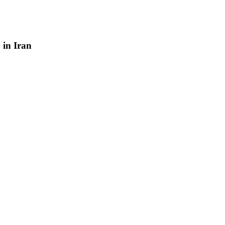
y
in
Iran