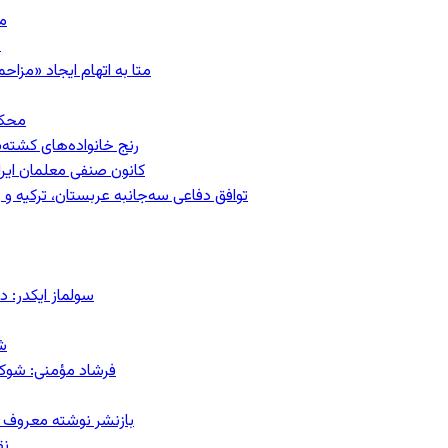
مشهد؛ ۲۰
ب
متا به اتهام ایجاد «مزاحمت عمومی»
محکومیت
رنج خانواده‌های کشته‌
کانون صنفی معلمان ایران
توافق دفاعی سه‌جانبه عربستان، ترکیه 
سولماز ایکدر: د
ش
فرشاد مؤمنی: شوک‌د
بازنشر نوشته معروف م
نق