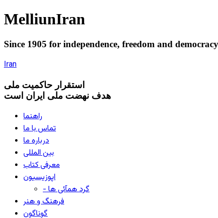
Melliun
Iran
Since 1905 for
independence
,
freedom
and
democrac
Iran
استقرار
حاکميت ملی
هدف نهضت ملی ایران است
راهنما
تماس با ما
درباره ما
بین المللی
معرفی کتاب
اپوزیسیون
- گرد همآئی ها
فرهنگ و هنر
گوناگون