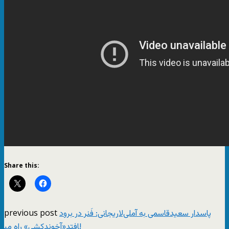
Share this:
previous post
پاسدار سعیدقاسمی به آملی‌لاریجانی: فَنر در برود
«آخوندکشی» راه می‎افتد!