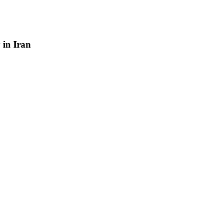
y
in
Iran