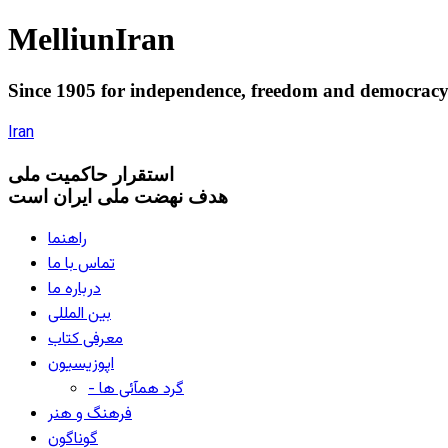
Melliun
Iran
Since 1905 for
independence
,
freedom
and
democrac
Iran
استقرار
حاکميت ملی
هدف نهضت ملی ایران است
راهنما
تماس با ما
درباره ما
بین المللی
معرفی کتاب
اپوزیسیون
- گرد همآئی ها
فرهنگ و هنر
گوناگون