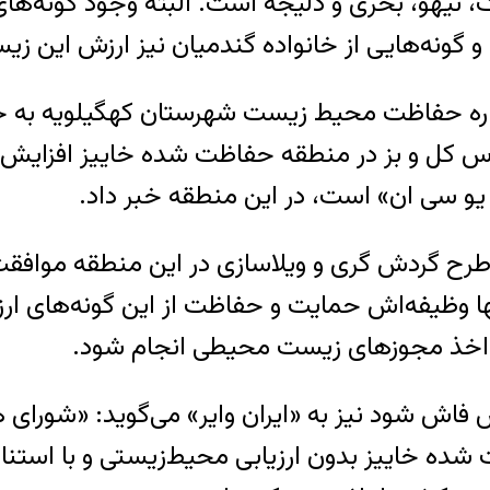
کبک، تیهو، بحری و دلیجه است. البته وجود گونه‌
گونه‌هایی از خانواده گندمیان نیز ارزش این زیس
داره حفاظت محیط زیست شهرستان کهگیلویه به خب
ماری در سال جاری، حدود یک هزار و 700 رأس کل و بز در منطقه حفاظت
 یو سی ان» است، در این منطقه خبر داد.
رح گردش گری و ویلاسازی در این منطقه موافق
وظیفه‌اش حمایت و حفاظت از این گونه‌های ارزشم
ون اخذ مجوزهای زیست محیطی انجام شود.
فاش شود نیز به «ایران وایر» می‌گوید: «شورای