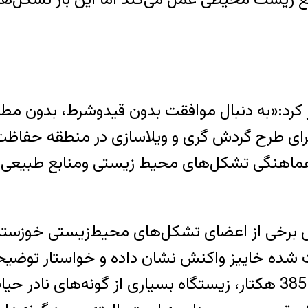
ر کرد:«به دنبال موافقت بدون قیدوشرط، بدون مطا
طرح گردش گری و ویلاسازی در منطقه حفاظت شده
اهنگی تشکل‌های محیط زیستی ومنابع طبیعی خوز
ش برخی از اعضای تشکل‌های محیط‌زیستی خوزستان
ظت شده خاییز واکنش نشان داده و خواستار تو
است که این منطقه با مساحتی بالغ بر 33 هزارو 385 هکتار، زیستگاه ب