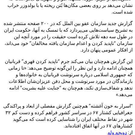
نشان می‌دهد بر روی بعضی مکان‌ها بُتن ریخته یا با بولدوزر خراب
شده است.
گزارش جدید سازمان عفو بین الملل که در ۲۰۰ صفحه منتشر شده
به تشریح سیاست‌هایی می‌پردازد که با تمسک به آنها، حکومت ایران
در طول سه دهه تلاش کرده است حقیقت را در مورد آنچه این
سازمان “ناپدید کردن و اعدام سازمان یافته مخالفان” خود می‌داند،
از افکار عمومی پنهان دارد.
این گزارش هم‌چنان بیان می‌کند جرم “ناپدید کردن قهری” قربانیان
همچنان ادامه دارد و این نظر را این‌گونه توضیح می‌دهد: «تا زمانی
‌که جمهوری اسلامی درباره سرنوشت قربانیان به خانواده‌ها و
بازماندگان در مورد سرنوشت و محل دفن عزیزان‌شان اطلاعات
ندهد و شفاف‌سازی نکند، هم‌چنان به “جنایت علیه بشریت” ادامه‌
می‌دهد.»
“اسرار به خون آغشته” هم‌چنین گزارش مفصلی از ابعاد و پراکندگی
جغرافیایی کشتار ۶۷ در سراسر کشور فراهم کرده‌ و دست کم ۳۲
شهر در نقاط مختلف ایران را شناسایی کرده است که می‌گوید
کشتارهای ۶۷ در آنها اتفاق افتاده‌اند.
از:
دويچه وله