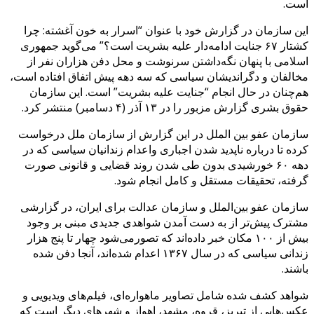
است.
این سازمان در گزارش خود با عنوان “اسرار به خون آغشته: چرا
کشتار ۶۷ جنایت ادامه‌دار علیه بشریت است؟” می‌گوید جمهوری
اسلامی با پنهان نگه‌داشتن سرنوشت و محل دفن هزاران نفر از
مخالفان و دگراندیشان سیاسی که سه دهه پیش اتفاق افتاده است،
هم‌چنان در حال انجام “جنایت علیه بشریت” است. این سازمان
حقوق بشری گزارش مزبور را در ۱۳ آذر (۴ دسامبر) منتشر کرد.
سازمان عفو بین الملل در این گزارش از سازمان ملل درخواست
کرده تا درباره ناپدید شدن اجباری واعدام‌ زندانیان سیاسی که در
دهه ۶۰ خورشیدی بدون طی شدن روند قضایی و قانونی صورت
گرفته، تحقیقات مستقل و کامل انجام شود.
سازمان عفو بین‌الملل و سازمان عدالت برای ایران، در گزارشی
مشترک پیش‌تر از به دست آمدن شواهدی جدیدی مبنی بر وجود
بیش از ۱۰۰ مکان خبر داده‌اند که تصور‌می‌شود چهار تا پنج هزار
زندانی سیاسی که در سال ۱۳۶۷ اعدام شده‌اند، آنجا دفن شده
باشند.
شواهد کشف شده شامل تصاویر ماهواره‌ای، فیلم‌های ویدیویی و
عکس‌هایی از تبریز، قروه، مشهد، اهواز و شهرهای دیگر است که