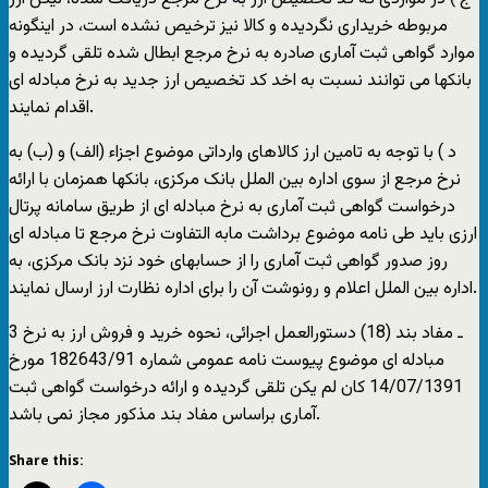
مربوطه خریداری نگردیده و کالا نیز ترخیص نشده است، در اینگونه
موارد گواهی ثبت آماری صادره به نرخ مرجع ابطال شده تلقی گردیده و
بانکها می توانند نسبت به اخد کد تخصیص ارز جدید به نرخ مبادله ای
اقدام نمایند.
د ) با توجه به تامین ارز کالاهای وارداتی موضوع اجزاء (الف) و (ب) به
نرخ مرجع از سوی اداره بین الملل بانک مرکزی، بانکها همزمان با ارائه
درخواست گواهی ثبت آماری به نرخ مبادله ای از طریق سامانه پرتال
ارزی باید طی نامه موضوع برداشت مابه التفاوت نرخ مرجع تا مبادله ای
روز صدور گواهی ثبت آماری را از حسابهای خود نزد بانک مرکزی، به
اداره بین الملل اعلام و رونوشت آن را برای اداره نظارت ارز ارسال نمایند.
3 ـ مفاد بند (18) دستورالعمل اجرائی، نحوه خرید و فروش ارز به نرخ
مبادله ای موضوع پیوست نامه عمومی شماره 182643/91 مورخ
14/07/1391 کان لم یکن تلقی گردیده و ارائه درخواست گواهی ثبت
آماری براساس مفاد بند مذکور مجاز نمی باشد.
Share this: