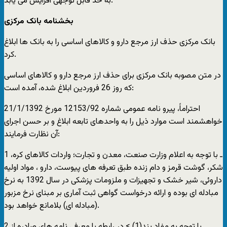
به حد قابل توجهی افزایش می یابد.
بخشنامه بانک مرکزی
بانک مرکزی حذف ارز مرجع دارو و کالاهای اساسی را به بانک ها ابلاغ
کرد.
در متن مصوبه بانک مرکزی برای حذف ارز مرجع دارو و کالاهای اساسی
که روز 26 فروردین ابلاغ شده، آمده است:
احتراماً، پیرو نامه عمومی شماره 12153/92 مورخ 21/1/1392
خواهشمند است موارد ذیل را به واحدهای تابعه ابلاغ و بر حسن اجرای
آن نظارت فرمایند:
1 ـ با توجه به اعلام وزارت صنعت، معدن و تجارت؛ واردات کالاهای کره،
شکر، گوشت قرمز و دام زنده طبق تعرفه های پیوست، دارو ، مواد اولیه
داروئی، شیر خشک و تجهیزات و ملزومات پزشکی در سال 1392 به نرخ
مبادله ای بوده و ارائه درخواست گواهی ثبت آماری بر مبنای نرخ مزبور
(مبادله ای) بلامانع خواهد بود.
2 ـ با توجه به مفاد بند(1) > در رابطه با معرفی نامه های صادره از