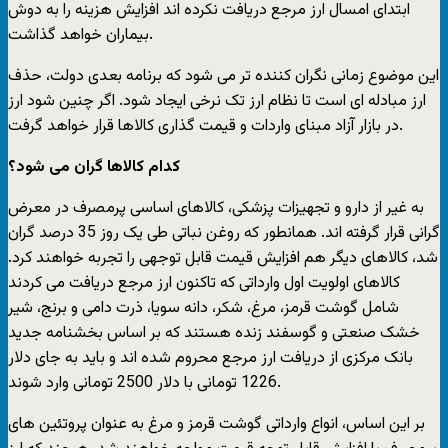
ابتدای امسال ارز مرجع دریافت نکرده اند افزایش هزینه را به دوش
بیماران خواهد گذاشت.
این موضوع زمانی نگران کننده تر می شود که برنامه بعدی دولت، حذف
ارز مبادله ای است تا نظام ارز تک نرخی ایجاد شود. اگر چنین شود ارز
در بازار آزاد مبنای واردات و قیمت گذاری کالاها قرار خواهد گرفت.
کدام کالاها گران می شود؟
به غیر از دارو و تجهیزات پزشکی، کالاهای اساسی پرمصرف در معرض
گرانی قرار گرفته اند. همانطور که روغن نباتی طی یک روز 35 درصد گران
شد، کالاهای دیگر هم افزایش قیمت قابل توجهی را تجربه خواهند کرد.
کالاهای اولویت اول وارداتی که تاکنون ارز مرجع دریافت می کردند
شامل گوشت قرمز، مرغ، شکر، دانه سویا، ذرت دامی و برنج، شیر
خشک صنعتی و گوسفند زنده هستند که بر اساس بخشنامه جدید
بانک مرکزی از دریافت ارز مرجع محروم شده اند و باید به جای دلار
1226 تومانی با دلار 2500 تومانی وارد شوند.
بر این اساس، انواع وارداتی گوشت قرمز و مرغ به عنوان پروتئین های