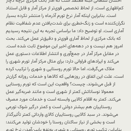
احسان سلطانی البته معتقد است که آمار بانک مرکزی گرچه دچار
کم‌اظهاری است، از لحاظ تخصصی قوی‌تر از مرکز آمار و قابل استناد
است. بنابراین اینکه آمار نرخ تورم آذرماه را منتشر نکرده بسیار
نگران‌کننده است و زنگ‌خطری برای شدت‌یافتن عدم شفافیت نظام
آماری است. او توضیح داد: ما براساس تجربه به این نتیجه رسیدیم
که بانک مرکزی از لحاظ آماری قوی‌تر و دقیق‌تر عمل می‌کند. بحث
امروز هم نیست و در دهه‌های اخیر این موضوع ثابت شده است.
در مقابل مرکز آمار در جمع‌آوری و انتشار اطلاعات دستوری عمل
می‌کند و ایرادهای فراوانی دارد؛ برای مثال مرکز آمار تورم شهری را
ملاک می‌گرفت، اما حالا تورم روستایی و شهری را ترکیب کرده
است، علت این اتفاق در روزهایی که کالاها و خدمات روزانه‌ گران‌تر
از قبل می‌شوند، چیست؟ واقعیت این است که تورم روستایی
معمولا نوساناتش کمتر از شهری است و مانند ضربه‌گیر عمل
می‌کند. کمتر به اقلام کالایی وابسته است و خدمات مورد مصرف
روستاییان هم بیشتر دولتی است و کمتر درگیر شوک تورمی
می‌شوند. در سبد کالایی روستاییان کالای وارداتی کمتر تأثیرگذار
است و بخشی از نیاز ساکنان روستا را خودشان تولید می‌کنند؛
بنابراین ترکیب تورم روستایی و شهری به‌نفع پایین‌آمدن نرخ تورم