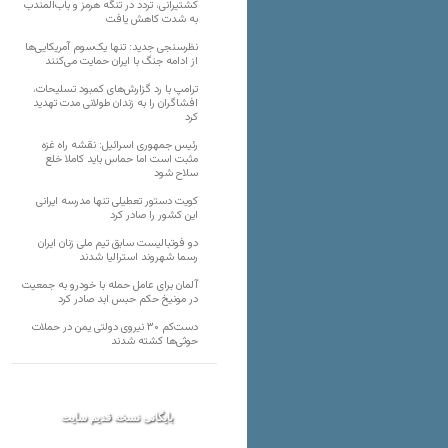
کشتیرانی، تردد در تنگه هرمز و باب‌المندب
به شدت کاهش یافت
نظرسنجی جدید: تنها یک‌سوم آمریکایی‌ها
از ادامه جنگ با ایران حمایت می‌کنند
ترامپ با رد گزارش‌های کمبود تسلیحات،
افشاگران را به زندان طولانی مدت تهدید
کرد
رئیس‌ جمهوری اسرائیل: نقشه راه غزه
مثبت است اما حماس باید کاملا خلع
سلاح شود
کویت دستور تعطیلی تنها مدرسه ایرانی
این کشور را صادر کرد
دو فوتبالیست سابق تیم ملی زنان ایران
رسما شهروند استرالیا شدند
آلمان برای عامل حمله با خودرو به جمعیت
در مونیخ حکم حبس ابد صادر کرد
دست‌کم ۳۰ نیروی دولتی یمن در حملات
حوثی‌ها کشته شدند
بایگانی نسخه قدیم سایت