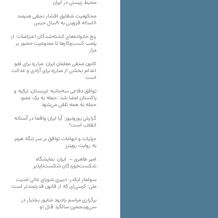
محیط زیستی در ایران
محکومیت شقایق افشار نجفی هنرمند
۱۸ساله قزوینی به ۹سال حبس
رنج خانواده‌های کشته‌شدگان اعتراضات؛ از
پلمب کسب‌وکارها تا ممنوعیت حضور بر
مزار
کانون صنفی معلمان ایران: مبارزه برای لغو
اعدام بخشی از مبارزه برای آزادی و عدالت
است
توافق دفاعی سه‌جانبه عربستان، ترکیه و
پاکستان امضا شد؛ حمله به یک عضو،
حمله به همه تلقی می‌شود
گزارش یورونیوز؛ آیا ایران واقعا در آستانه
انقلاب است؟
جزئیات و ابهامات توافق بر سر تنگه هرمز
به روایت رویترز
امیر طاهری – ایران: نمایشگاه
شکست‌خوردگان شکست‌ناپذیر
سولماز ایکدر: دبیری شورای عالی امنیت
ملی؛ کرسی‌ای که از قانون قدرتمندتر است
برگزاری مراسم یادبود شاپور بختیار در
سی‌وپنجمین سالگرد قتل او