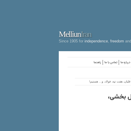
Melliun
Iran
Since 1905 for
independence
,
freedom
an
درباره ما
تماس با ما
راهنما
لیان، هفت تپه، فولاد، و… هستیم!
یل بخشی،