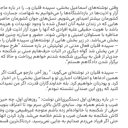
وقتی نوشته‌های اسماعیل بخشی، سپیده قلیان و… را در باره ماجر
آزار و اذیت‌ها در بازداشتگاه‌ها را می‌خوانیم به شهامت، جسارت و 
کشورمان بیشتر امیداور می‌شویم. نسل‌های جوان کشورمان حاضرن
هایی که در زندان علیه آنان اعمال شده با وجود تهدیدات و هزینه 
باشد با هویت حقیقی علیه افرادی که آنها را مورد آزار اذیت قرار دا
مناظره با مسئولان امنیتی و دولتی شوند. حضور و مبارزه چنین ف
بخش می‌باشد. در زیر بخش هایی از نوشته‌های سپیده قلیان را با
– سپیده قلیان فعال مدنی در توئیترش در باره مستند “طرح سوخته
از من پخش شد گواه دیگری در اثبات حرف‌هایم مبنی بر شکنجه ش
جدی‌تر از قبل به پیگیری شکنجه شدنم خواهم پرداخت و حالا که
برگزار شدن دادگاهم هستم”.
– سپیده قلیان در نوشته‌ای می‌گوید: ” روز آخر، بازجو می‌گفت اگر 
همین ادعاها و اعترافات اجباری تو و اسماعیل بخشی را در اخ
کرد. و پودرتان خواهیم کرد. بله خداوندگاران قدرت، اگر من نمیدانس
کنید که روی این صندلی نشسته نبودم”.
– در باره روزهای اول دستگیری‌اش نوشت: ” روزهای اول، چه حین 
ضرب و شتم همراه بود. سایه‌ی کابل بالای سرم بود تا اعتراف بنوی
حرفی از شکنجه با خانواده‌ام زده باشم متوجه غیرطبیعی بودن و
کاش شکنجه به همان ضرب و شتم خلاصه می‌شد. وارد کردن اتهام
حتی اگر فریاد می‌زدم صدایم به جایی نمی‌رسید، دردناک‌ترین قسمت