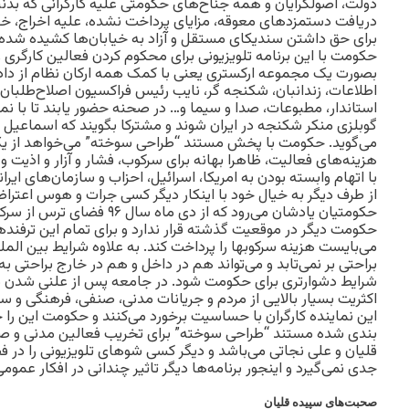
دولت، اصولگرایان و همه جناح‌های حکومتی علیه کارگرانی که بدن
دریافت دستمزدهای معوقه، مزایای پرداخت نشده، علیه اخراج،
برای حق داشتن سندیکای مستقل و آزاد به خیابان‌ها کشیده شده‌
حکومت با این برنامه تلویزیونی برای محکوم کردن فعالین کارگری
بصورت یک مجموعه ارکستری یعنی با کمک همه ارکان نظام از دادس
اطلاعات، زندانبان، شکنجه گر، نایب رئیس فراکسیون اصلاح‌طلبان،
استاندار، مطبوعات، صدا و سیما و… در صحنه حضور یابند تا با نم
گوبلزی منکر شکنجه در ایران شوند و مشترکا بگویند که اسماع
می‌گوید. حکومت با پخش مستند “طراحی سوخته” می‌خواهد از یک ط
هزینه‌های فعالیت، ظاهرا بهانه برای سرکوب، فشار و آزار و اذیت 
با اتهام وابسته بودن به امریکا، اسرائیل، احزاب و سازمان‌های ایر
از طرف دیگر به خیال خود با اینکار دیگر کسی جرات و هوس اعتراض
حکومتیان یادشان می‌رود که از د
حکومت دیگر در موقعیت گذشته قرار ندارد و برای تمام این ترفند
می‌بایست هزینه سرکوبها را پرداخت کند. به علاوه شرایط بین المل
براحتی بر نمی‌تابد و می‌تواند هم در داخل و هم در خارج براحت
شرایط دشوارتری برای حکومت شود. در جامعه پس از علنی شدن
اکثریت بسیار بالایی از مردم و جریانات مدنی، صنفی، فرهنگی و 
این نماینده کارگران با حساسیت برخورد می‌کنند و حکومت این را 
بندی شده مستند “طراحی سوخته” برای تخریب فعالین مدنی و صن
قلیان و علی نجاتی می‌باشد و دیگر کسی شوهای تلویزیونی را در فض
جدی نمی‌گیرد و اینجور برنامه‌ها دیگر تاثیر چندانی در افکار عمومی
صحبت‌های سپیده قلیان