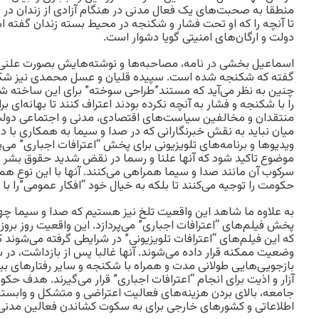
منطقا به صحبت‌های یک فعال مدنی در هنگام آزادی از زندان در بی
تا آنچه را که او تحت فشار و شکنجه در محیط بسته زندان گفته‌ 
دولت و ارگان‌های امنیتی گویا دشوار است.
اسماعیل بخشی در نامه، مصاحبه‌ها و نوشته‌هایش بصورت علنی و
گفته که شکنجه شده است. سپیده قلیان و عسل محمدی نیز شکنجه 
چنین به نظر می‌آید که مستند”طراحی سوخته” برای این ساخته شده 
را با شکنجه و فشار به آنچه نکرده بودند اعتراف کنند تا بهانه‌ای
منتقدان و مخالفین سیاست‌های اقتصادی، مدنی و اجتماعی دولت 
میان نباید به نقش خبرنگارانی که در صدا و سیما به همکاری با 
ویدیوها و برنامه‌های تلویزیونی برای پخش “اعترافات اجباری” می‌پر
موضوع تاکید شود که آنها علنا و رسما در نقض‌ شدید حقوق بشر با
سرکوب آن مانند صدا و سیما همراهی می‌کنند. آنها با این نوع همک
حکومت را توجیه می‌کنند تا بلکه به خیال خود “افکار عمومی”را با 
به علاوه ما شاهد این واقعیت تلخ نیز هستیم که صدا و سیما چ
پخش فیلم‌های “اعترافات اجباری” می‌پردازد. این واقعیت روز برو
که این فیلم‌های “اعترافات تلویزیونی” در شرایطی گرفته می‌شوند
وضعیت ممکنه قرار داده می‌شوند. آنها غالبا پس از بازداشت، در س
بازجویی‌هایی طولانی مدت و همراه با شکنجه و سایر رفتارهای ب
آزار و اذیت برای انجام “اعترافات اجباری” قرار می‌گیرند. هدف حکو
جامعه، بالای بردن هزینه‌های فعالیت اعتراضی و متشکل و وابست
اطلاعاتی و کشورهای خارجی برای به سکوت کشاندن فعالین مدنی