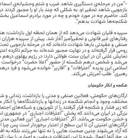
-“من در مرحله‌ی دستگیری شاهد ضرب و شتم وحشیانه‌ی اسماعی
بازجویی شاهد تحقیر او. به شکلی که چند بار او را مجبور کردند 
کند. حاضرم چه در مورد خودم و چه در مورد برادرم اسماعیل بخشی،
شکنجه‌ها شهادت بدهم”.
سپیده قلیان شهادت می‌دهد که از همان لحظه اول بازداشت؛ هت
رفتارهای غیر قانونی و تحقیرآمیز آغاز شد. پیش از سپیده هزاران ت
صنفی و عقیدتی بارها شهادت داده‌اند که در مرحله بازجویی تح
روحی قرار گرفته‌اند و در نهایت مجبور شده‌اند به جرائم ناکرده اعتر
نمایش علنی آن در ایران سنت طولانی دارد؛ در رژیم پهلوی درهم 
می‌شد و شخص درهم شکسته از حضور “اعلا حضرت” درخواست ب
اسلامی این پدیده “اعترافات” و “اقاریر” خوانده می‌شود و فرد 
رهبری” طلب آمرزش می‌کند.
شکنجه و انکار حکومتیان
ارگان‌های حکومتی، فعالین صنفی و مدنی را بازداشت، زندانی و شک
مختلف، وجود و انجام شکنجه در زندانها و بازداشتگاه‌ها را انکار 
که زیر فشار و شکنجه قرار گرفتند را از تلویزیون و شبکه‌های اجت
بزرگی در ایران می‌دانند که پخش “اعترافات اجباری” در جمهوری ا
و خشن حکومت می‌باشد. اگر “اعترافات اجباری” این فعالین مدنی 
ارگان‌های امنیتی آن تا این سطح از اعتبار برخوردار است پس چرا ا
که آزاد می‌شوند چنین صحبت هایی را نه تنها نمی‌زنند بلکه به 
در حق آنها اعمال شده تا این اعترافات دروغین و اجباری را بیان ک