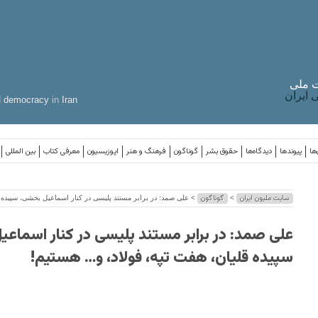
 ملی
ایران
d
democracy
in
Iran
ها
پیوندها
دیدگاه‌ها
حقوق بشر
گوناگون
فرهنگ و هنر
اپوزیسیون
معرفی کتاب
بین المللی
سایت ملیون ایران
گوناگون
>
> علی صمد: در برابر مستند پلیسی در کنار اسماعیل بخشی، سپیده ق
علی صمد: در برابر مستند پلیسی در کنار اسماع
سپیده قلیان، هفت تپه، فولاد، و… هستیم!