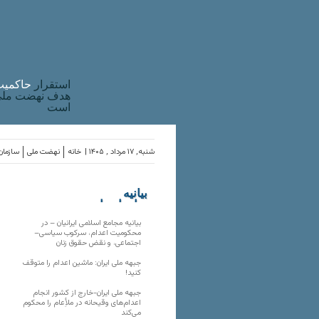
استقرار
حاکميت
هدف نهضت ملی 
است
شنبه, ۱۷ مرداد , ۱۴۰۵ |
خانه
نهضت ملی
سازمان‌
بیانیه
سازمان‌های
ملی
بیانیه مجامع اسلامی ایرانیان – در
محکومیت اعدام، سرکوب سیاسی–
اجتماعی، و نقض حقوق زنان
جبهه ملی ایران: ماشین اعدام را متوقف
کنید!
جبهه ملی ایران-خارج از کشور انجام
اعدام‌های وقیحانه در ملأِعام را محکوم
می‌کند