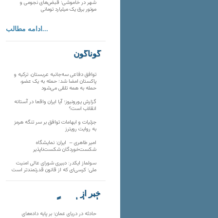
شهر در خاموشی؛ قبض‌های نجومی و
موتور برق یک میلیارد تومانی
ادامه مطالب...
گوناگون
توافق دفاعی سه‌جانبه عربستان، ترکیه و
پاکستان امضا شد؛ حمله به یک عضو،
حمله به همه تلقی می‌شود
گزارش یورونیوز؛ آیا ایران واقعا در آستانه
انقلاب است؟
جزئیات و ابهامات توافق بر سر تنگه هرمز
به روایت رویترز
امیر طاهری – ایران: نمایشگاه
شکست‌خوردگان شکست‌ناپذیر
سولماز ایکدر: دبیری شورای عالی امنیت
ملی؛ کرسی‌ای که از قانون قدرتمندتر است
خبر از
تارنماهای دیگر
حادثه در دریای عمان؛ بر پایه داده‌های