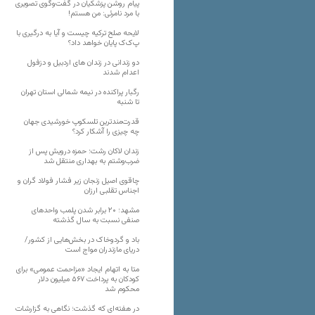
پیام روشن پزشکیان در گفت‌و‌گوی تصویری
با مرد نامرئی: من هستم!
لایحه صلح ترکیه چیست و آیا به درگیری با
پ‌ک‌ک پایان خواهد داد؟
دو زندانی در زندان های اردبیل و دزفول
اعدام شدند
رگبار پراکنده در نیمه شمالی استان تهران
تا شنبه
قدرت‌مندترین تلسکوپ خورشیدی جهان
چه چیزی را آشکار کرد؟
زندان لاکان رشت؛ حمزه درویش پس از
ضرب‌وشتم به بهداری منتقل شد
چاقوی اصیل زنجان زیر فشار فولاد گران و
اجناس تقلبی ارزان
مشهد؛ ۲۰ برابر شدن پلمب واحدهای
صنفی نسبت به سال گذشته
باد و گردوخاک در بخش‌هایی از کشور/
دریای مازندران مواج است
متا به اتهام ایجاد «مزاحمت عمومی» برای
کودکان به پرداخت ۵۶۷ میلیون دلار
محکوم شد
در هفته‌ای که گذشت؛ نگاهی به گزارشات