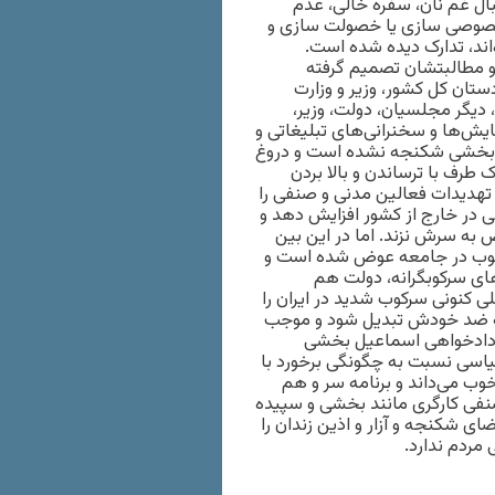
بال غم نان، سفره خالی، عدم
 خصوصی سازی یا خصولت سازی و
اند، تدارک دیده شده است.
 و مطالبتشان تصمیم گرفته
تان کل کشور، وزیر و وزارت
 دیگر مجلسیان، دولت، وزیر،
ایش‌ها و سخنرانی‌های تبلیغاتی و
یل بخشی شکنجه نشده است و دروغ
رف با ترساندن و بالا بردن
و تهدیدات فعالین مدنی و صنفی را
انی در خارج از کشور افزایش دهد و
 به سرش نزند. اما در این بین
ی ماه سال ۹۶ فضای ترس از سرکوب در جامعه عوض شده است و
های سرکوبگرانه، دولت هم
لی کنونی سرکوب شدید در ایران را
ی به ضد خودش تبدیل شود و موجب
 دادخواهی اسماعیل بخشی
سیاسی نسبت به چگونگی برخورد با
خوب می‌داند و برنامه سر و هم
فی کارگری مانند بخشی و سپیده
ای شکنجه و آزار و اذین زندان را
 مردم ندارد.