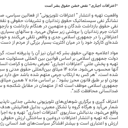
“اعترافات اجباری” نقض خشن حقوق بشر است
واقعیت تهیه و انتشار ” اعترافات تلویزیونی” از فعالین سیاسی، 
نشانگر نفی سیستماتیک حقوق زندانیان و تشریفات حقوقی و نق
نفی حقوق بازداشت شدگان و متهمین در هنگام بازداشت و بازج
اثبات جرم زندانیان را بروشنی زیر سئوال می‌‌برد. و سالهای بسیا
اعترافاتی را در جمهوری اسلامی جدی و واقعی تلقی می‌کنند و خ
شده‌ای کارکرد خود را در میان اکثریت بسیار بزرگی از مردم از دست
مواد اعلامیه جهانی حقوق بشر که ایران نیز آن را پذیرفته است، گرفت
دولت جمهوری اسلامی بر اساس قوانین بین المللی مسئولیت مست
تهیه و پخش علنی “اعترافات اجباری” تعرض به‌شان و کرامت انس
آنها محسوب می‌شود. ماده ۱۴ میثاق بین‌المللی حقو
شده است، “هر کس به ارتکاب جرمی متهم شده باشد حق دارد بی‌
بودن او بر طبق قانون محرز بشو
جمهوری اسلامی موظف است که از متهمان در مقابل شکنجه و سای
ضدانسانی محافظت کند”.
اعتراف گیری و برگزاری شوهای‌های تلویزیونی بخشی جدایی ناپذیر
شمار می‌آید و هرگاه گروه یا تشکل معینی، بدلیل فعالیتش هدف
واقع می‌شود، بدنبالش سناریوی “اعترافات اجباری” تهیه و به اجرا
است که تهیه و انتشار اعترافات دروغین و ساختگی ارزش حقوقی و 
ارزش و اعتباری است و بیشتر افشاگر سیاست‌های ضد انسانی رژی