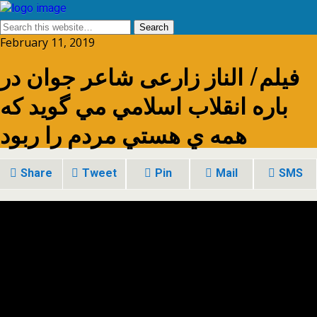
February 11, 2019
فیلم/ الناز زارعی شاعر جوان در
باره انقلاب اسلامي مي گويد كه
همه ي هستي مردم را ربود
Share
Tweet
Pin
Mail
SMS