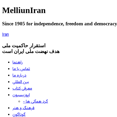
Melliun
Iran
Since 1905 for
independence
,
freedom
and
democrac
Iran
استقرار
حاکميت ملی
هدف نهضت ملی ایران است
راهنما
تماس با ما
درباره ما
بین المللی
معرفی کتاب
اپوزیسیون
- گرد همآئی ها
فرهنگ و هنر
گوناگون