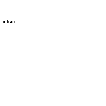
y
in
Iran