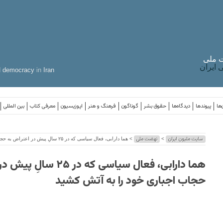
 ملی
ایران
d
democracy
in
Iran
‌ها
پیوندها
دیدگاه‌ها
حقوق بشر
گوناگون
فرهنگ و هنر
اپوزیسیون
معرفی کتاب
بین المللی
سایت ملیون ایران
نهضت ملی
>
> هما دارابی، فعال سیاسی که در ۲۵ سالِ پیش در اعتراض به حجاب اجباری خود را به آتش کشید
هما دارابی، فعال سیاسی که در 
حجاب اجباری خود را به آتش کشید