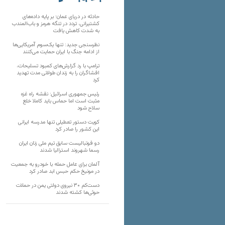
تارنماهای دیگر
حادثه در دریای عمان؛ بر پایه داده‌های
کشتیرانی، تردد در تنگه هرمز و باب‌المندب
به شدت کاهش یافت
نظرسنجی جدید: تنها یک‌سوم آمریکایی‌ها
از ادامه جنگ با ایران حمایت می‌کنند
ترامپ با رد گزارش‌های کمبود تسلیحات،
افشاگران را به زندان طولانی مدت تهدید
کرد
رئیس‌ جمهوری اسرائیل: نقشه راه غزه
مثبت است اما حماس باید کاملا خلع
سلاح شود
کویت دستور تعطیلی تنها مدرسه ایرانی
این کشور را صادر کرد
دو فوتبالیست سابق تیم ملی زنان ایران
رسما شهروند استرالیا شدند
آلمان برای عامل حمله با خودرو به جمعیت
در مونیخ حکم حبس ابد صادر کرد
دست‌کم ۳۰ نیروی دولتی یمن در حملات
حوثی‌ها کشته شدند