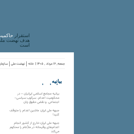
استقرار
حاکميت
هدف نهضت ملی 
است
جمعه, ۱۶ مرداد , ۱۴۰۵ |
خانه
نهضت ملی
سازمان
بیانیه
سازمان‌های
ملی
بیانیه مجامع اسلامی ایرانیان – در
محکومیت اعدام، سرکوب سیاسی–
اجتماعی، و نقض حقوق زنان
جبهه ملی ایران: ماشین اعدام را متوقف
کنید!
جبهه ملی ایران-خارج از کشور انجام
اعدام‌های وقیحانه در ملأِعام را محکوم
می‌کند