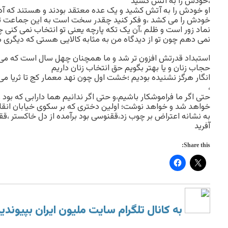
،خودش را به آتش کشید
او خودش را به آتش کشید و یک عده معتقد بودند و هستند که آدم
خودش را مى کشد ،و فکر کنید چقدر سخت است به این جماعت تفه
نماد زور است و ظلم ،آن یک تکه پارچه یعنى تو انتخاب نمى کنى 
نمى دهم چون تو از دیدگاه من به مثابه کالایى هستى که دیگرى مال
استبداد قدرتش افزون تر شد و ما همچنان چهل سال است که مى 
حجاب زنان و یا بهتر بگویم حق انتخاب زنان داریم
انگار هرگز نشنیده بودیم ؛خشت اول چون نهد معمار کج تا ثریا مى 
،
حتى اگر ما فراموشکار باشیم،و حتى اگر ندانیم هما دارابى که بود
خواهد شد و خواهد نوشت؛ اولین دخترى که بر سکوى خیابان انق
به نشانه اعتراض بر چوب زد،ققنوسى بود برآمده از دل خاکستر ،قق
آفرید
Share this:
به کانال تلگرام سایت ملیون ایران بپیوندی