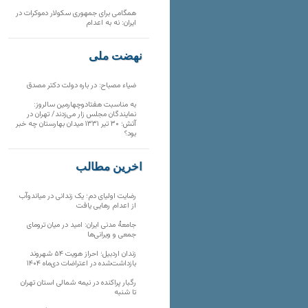
همگامی برای جمهوری سکولار دموکرات در
ایران: نه به اعدام
نهضت ملی
ضیاء مصباح: در باره دولت دکتر مصدق
به مناسبت هفتادوچهارمین سالروز:
نمایندگان مجلس زار می‌زدند/ تهران در
آتش؛ ۳۰ تیر ۱۳۳۱ میدان بهارستان چه خبر
بود؟
آخرین مطالب
رضایت اولیای دم؛ یک زندانی در میاندوآب
از اعدام رهایی یافت
جامعهٔ مدنی ایران: امید در میان ترومای
جمعی و ویرانی‌ها
زندان اردبیل؛ احراز هویت ۵۴ شهروند
بازداشت‌شده در اعتراضات دی‌ماه ۱۴۰۴
رگبار پراکنده در نیمه شمالی استان تهران
تا شنبه