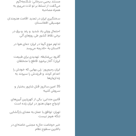
مستند یحیی سرخانی؛ شکنجه‌گرم
می‌گفت از تسلط بر تو لذت می‌برم به
همراه مصاحبه
سختگیری ایران در تمدید اقامت هنرمندان
موسیقی افغانستان
احتمال وزش باد شدید و رعد و برق در
برخی نقاط کشور طی روزهای آتی
تداوم موج گرما در ایران؛ دمای هوا در
۶استان به ۵۰درجه می‌رسد
آفرود بی‌ضابطه، تهدیدی برای طبیعت
ایران/ آغاز برخورد قاطع با متخلفان
ایران رحیم‌پور؛ زنی بهایی که خودش را
اعدام کردند و فرزندش را سپردند به
زندان‌بان‌ها
35 امین سالروز قتل شاپور بختیار و
سروش کتیبه
قابین مندایی؛ یکی از کهن‌ترین آیین‌های
ازدواج جهان هنوز در ایران زنده است
تهران: توافق با عمان به معنای بازگشایی
تنگه هرمز نیست
خبر «وخامت حال» مجتبی خامنه‌ای در
بالاترین سطوح نظام