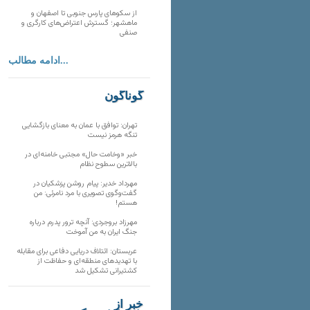
از سکوهای پارس جنوبی تا اصفهان و
ماهشهر؛ گسترش اعتراض‌های کارگری و
صنفی
ادامه مطالب...
گوناگون
تهران: توافق با عمان به معنای بازگشایی
تنگه هرمز نیست
خبر «وخامت حال» مجتبی خامنه‌ای در
بالاترین سطوح نظام
مهرداد خدیر: پیام روشن پزشکیان در
گفت‌و‌گوی تصویری با مرد نامرئی: من
هستم!
مهرزاد بروجردی: آنچه ترور پدرم درباره
جنگ ایران به من آموخت
عربستان: ائتلاف دریایی دفاعی برای مقابله
با تهدیدهای منطقه‌ای و حفاظت از
کشتیرانی تشکیل شد
خبر از