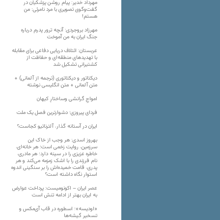
مهرداد خدیر: پیام روشن پزشکیان در
گفت‌و‌گوی تصویری با مرد نامرئی: من
هستم!
مهرزاد بروجردی: آنچه ترور پدرم درباره
جنگ ایران به من آموخت
عربستان: ائتلاف دریایی دفاعی برای مقابله
با تهدیدهای منطقه‌ای و حفاظت از
کشتیرانی تشکیل شد
دیکتاتور و دیکتاتوری (ترجمه از آلمانی) +
متن آلمانی + متن انگلیسی نوشته
‌امواجِ گرانشی وساختارِ کیهان
فردای پیروزی؛ دشوارترین فصل یک ملت
ایران در آستانه گذار، آلترناتیو کجاست؟
بهروز اسدی: هر وجب از خاک‌ این
سرزمین، روایت زخمی است؛ هر خانه‌ای،
خاطره عزیزی را در سینه دارد؛ هر مادری،
نام فرزندی را با اشک زمزمه می‌کند و هر
پدری، قامت خمیده‌اش را بر سنگینی اندوه
استوار نگاه داشته است؟
عصر ایران – اکونومیست: پرداخت عوارض
به ایران بهتر از ادامه تنش است
«اودیسه»؛ اسطوره در قاب آی‌مکس و
تسخیر گیشه‌ها