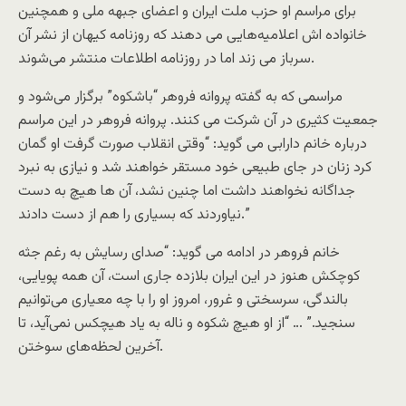
برای مراسم او حزب ملت ایران و اعضای جبهه ملی و همچنین
خانواده اش اعلامیه‌هایی می دهند که روزنامه کیهان از نشر آن
سرباز می زند اما در روزنامه‌ اطلاعات منتشر می‌شوند.
مراسمی که به گفته پروانه فروهر “باشکوه” برگزار می‌شود و
جمعیت کثیری در آن شرکت می کنند. پروانه فروهر در این مراسم
درباره خانم دارابی می گوید: “وقتی انقلاب صورت گرفت او گمان
کرد زنان در جای طبیعی خود مستقر خواهند شد و نیازی به نبرد
جداگانه نخواهند داشت اما چنین نشد، آن ها هیچ به دست
نیاوردند که بسیاری را هم از دست دادند.”
خانم فروهر در ادامه می گوید: “صداى رسایش به رغم جثه
کوچکش هنوز در این ایران بلازده جارى است، آن همه پویایى،
بالندگى، سرسختى و غرور، امروز او را با چه معیارى مى‌توانیم
سنجید.” … “از او هیچ شکوه و ناله به یاد هیچکس نمى‌آید، تا
آخرین لحظه‌هاى سوختن.