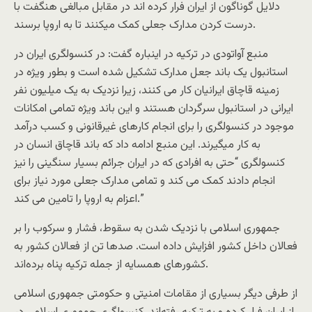
دلایل گوناگون از ایران فرار کردە اند در مقابل مبالغی هنگفت با
درست کردن مدارک جعلی کمک میکنند تا بە اروپا برسند.
منبع آواتودی در ترکیە در اینبارە گفت: در کنسولگری ایران در
استانبول یک باند جعل مدارک تشکیل شده است و بطور ویژە در
زمینە قاچاق ایرانیان کار می کنند، زیرا نزدیک به یک میلیون نفر
ایرانی در استانبول سرگردان هستند و این باند ویژه تمامی امکانات
موجود در کنسولگری را برای انجام کارهای غیرقانونی و کسب درآمد
به کار میگیرند. این منبع ادامە داد کە باند قاچاق انسان در
کنسولگری “حتی به افرادی که در ایران جرائم بسیار سنگینی را نیز
انجام دادند کمک می کند و تمامی مدارک جعلی مورد نیاز برای
اعزام بە اروپا را تامین می کند.”
جمهوری اسلامی با نزدیک شدن بە سقوط، فشار و سرکوب را بر
فعالان داخل کشور افزایش دادە است. صدها تن از فعالان کشور بە
کشورهای همسایە از جملە ترکیە پناە بردەاند.
از طرفی دیگر بسیاری از مقامات امنیتی و حکومتی جمهوری اسلامی