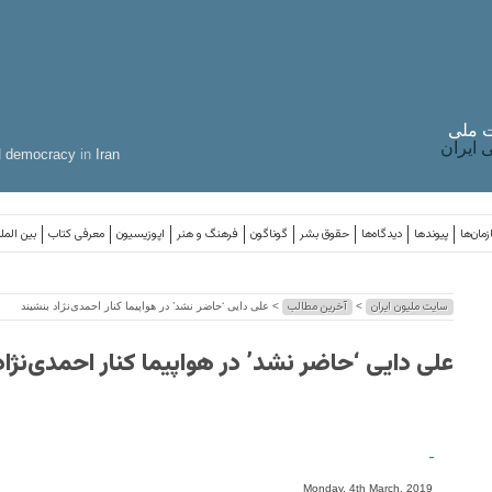
 ملی
ایران
d
democracy
in
Iran
مان‌ها
پیوندها
دیدگاه‌ها
حقوق بشر
گوناگون
فرهنگ و هنر
اپوزیسیون
معرفی کتاب
بین المل
سایت ملیون ایران
آخرین مطالب
>
> علی دایی ‘حاضر نشد’ در هواپیما کنار احمد‌ی‌نژاد بنشیند
علی دایی ‘حاضر نشد’ در هواپیما کنار احمد‌ی‌نژا
-
Monday, 4th March, 2019