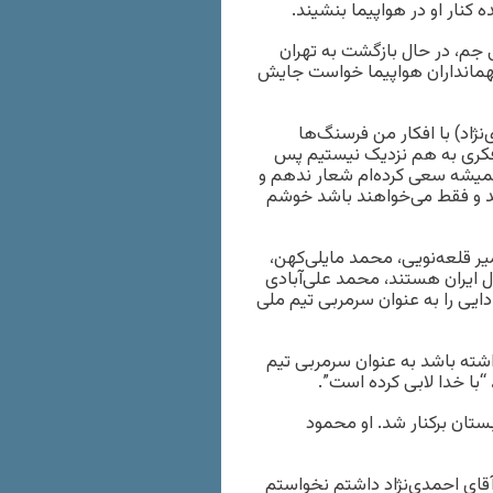
کنار او در هواپیما بنشیند.
جم، در حال بازگشت به تهران
 مهمانداران هواپیما خواست جایش
او به خبرگزاری ایسنا گفت: “متأسفانه افکار ایشان (محمود احمدی‌‎نژاد) با افکار من فرسنگ‌ها
ر فکری به هم نزدیک نیستیم پس
میشه سعی کرده‌ام شعار ندهم و
د و فقط می‌خواهند باشد خوشم
ی که گفته می‌شد امیر قلعه‌نویی، محمد مایلی‌کهن،
 ایران هستند، محمد علی‌آبادی
ایی را به عنوان سرمربی تیم ملی
اشته باشد به عنوان سرمربی تیم
ا خدا لابی کرده است”.
 به دنبال شکست خانگی ۱-۲ مقابل عربستان برکنار شد. او محمود
 آقای احمدی‌نژاد داشتم نخواستم