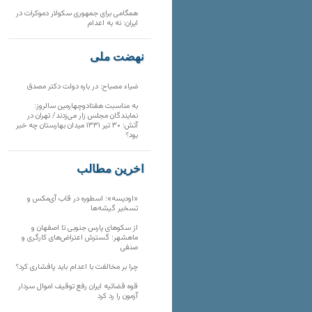
همگامی برای جمهوری سکولار دموکرات در
ایران: نه به اعدام
نهضت ملی
ضیاء مصباح: در باره دولت دکتر مصدق
به مناسبت هفتادوچهارمین سالروز:
نمایندگان مجلس زار می‌زدند/ تهران در
آتش؛ ۳۰ تیر ۱۳۳۱ میدان بهارستان چه خبر
بود؟
آخرین مطالب
«اودیسه»؛ اسطوره در قاب آی‌مکس و
تسخیر گیشه‌ها
از سکوهای پارس جنوبی تا اصفهان و
ماهشهر؛ گسترش اعتراض‌های کارگری و
صنفی
چرا بر مخالفت با اعدام باید پافشاری کرد؟
قوه قضائیه ایران رفع توقیف اموال سردار
آزمون را رد کرد