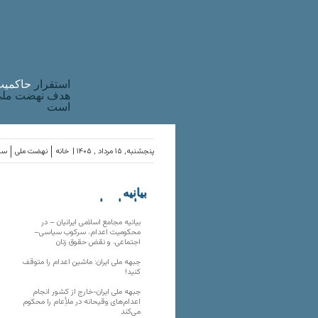
استقرار
حاکميت
هدف نهضت ملی 
است
پنجشنبه, ۱۵ مرداد , ۱۴۰۵ |
خانه
نهضت ملی
ساز
بیانیه
سازمان‌های
ملی
بیانیه مجامع اسلامی ایرانیان – در
محکومیت اعدام، سرکوب سیاسی–
اجتماعی، و نقض حقوق زنان
جبهه ملی ایران: ماشین اعدام را متوقف
کنید!
جبهه ملی ایران-خارج از کشور انجام
اعدام‌های وقیحانه در ملأِعام را محکوم
می‌کند