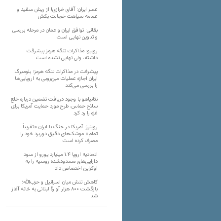
عصر ایران: آقای خرازی! از ریش سفید و
عمامه سیاهت خجالت بکش
بقائی: توافق ایران و عمان در مرحله بررسی
و تدوین نهایی است
روبیو: مذاکرات تنگه هرمز پیشرفت
داشته، ولی نهایی نشده است
پیشرفت در مذاکرات تنگه هرمز؛ بلومبرگ:
ایران اجازه عملیات مین‌روبی به اروپایی‌ها
را بررسی می‌کند
نتانیاهو با وجود دریافت تضمین درباره خلع
سلاح حماس، طرح مورد حمایت آمریکا برای
غزه را رد کرد
رویترز: آمریکا در جنگ با ایران «تقریباً
تمام» موشک‌های دقیق دوربرد خود را
مصرف کرده است
اتحادیه اروپا ۱.۴ میلیارد یورو از سود
دارایی‌های مسدودشده روسیه را به
اوکراین ‏اختصاص داد
کاهش تنش میان اسرائیل و حزب‌الله؛
بازگشت ۸۰۰ هزار آوارۀ لبنانی به خانه‌ آغاز
شد