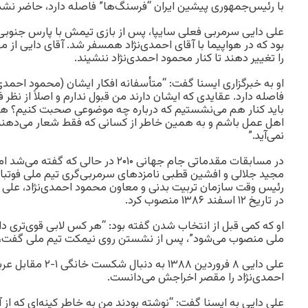
با رئیس‌جمهوری پیشین ایران “فرسنگ‌ها” فاصله دارد، حاضر نشده 
علی دایی سرمربی فعلی سایپا، پس از بازی تیمش با پارس جنوبی 
بود که در هواپیما با آقای احمدی‌نژاد همسفر شد. آقای دایی از
را تغییر دهند تا کنار محمود احمدی‌نژاد ننشیند.
فاصله دارد. عقایدی که ایشان دارند من قبول ندارم و اصلاً از نظ
باید کنار هم می‌نشستیم که درباره چه موضوعی صحبت کنیم؟ ه
اهل عمل باشم و به همین خاطر از کسانی که فقط شعار می‌دهن
نمی‌آید.”
در مسابقات مقدماتی جام جهانی ۲۰۱۰ در حال
مجید جلالی و افشین قطبی نامزدهای سرمربی‌گری تیم ملی فوتبال
رئیس وقت سازمان تربیت بدنی و معاون محمود احمدی‌نژاد، علی د
در تاریخ ۱۲ اسفند ۱۳۸۶ منصوب کرد.
او که کمی قبل از انتخاب شدن گفته بود: “هر کس لابی قوی‌تری د
ملی منصوب می‌شود”، پس از نشستن روی نیمکت تیم ملی گفت، “ب
علی دایی ۸ فروردین ۱۳۸۸
احمدی‌نژاد را مقصر اخراجش می‌دانست.
علی دایی به ایسنا گفت: “نوشته بودند من به خاطر کینه‌ای که از