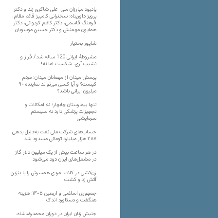
یادبود مبارزان ملی، علی شاکری زند و دکتر
پرویز داورپناه: سخنرانی کامبیز قائم مقام،
فرهنگ قاسمی، دکتر کاظم کردوانی، دکتر
همایون مهمنش و دکتر حسین موسویان
شاپور بختیار
مشروطۀ ایرانی 120 ساله شد/ فراز و
نشیب آری، شکست اما نه!
پرسش میدان از مهمانان میدان: مردم
کیست؟ و آیا کسی می‌تواند نماینده ۹۰
میلیون ایرانی باشد؟
تنها بیمارستان چابهار؛ نه امکانات و
تجهیزات پزشکی دارد نه سیستم
سرمایشی
حساب‌های شرکت ملی نفت به‌دلیل بدهی
۲۸۷ هزار میلیارد تومانی مسدود شد
در هر ساعت بیش از یک میلیون دلار گاز
در مشعل‌های ایران دود می‌شود
زن‌کشی در کلات؛ مردی همسرش را با بنزین
آتش زد و کشت
جمهوری اسلامی و اربعین ۱۴۰۵؛ هزینه
هنگفت و دستاورد اندک
جنبش زنان ایران در دوران محمدرضاشاه،