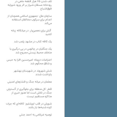
تلف شدن ۷۵ هزار قطعه ماهی در
رودخانه مسقان شیراز بر اثر ورود شورابه
فوق‌اشباع
سازمان ملل: جمهوری اسلامی همچنان از
اعدام برای سرکوب مخالفان استفاده
می‌کند
آتش برای دهمین‌بار، در میانکاله زبانه
کشید
یک کافه کتاب در مشهد پلمب شد
یک جنگلبان در چالوس در پی درگیری با
متخلف محیط زیستی مجروح شد
اعتراضات دی‌ماه؛ امیرحسین افرا به حبس
و شلاق محکوم شد
شش شهروند در شهرستان بهشهر
بازداشت شدند
معلمان در میانه جنگ و فشارهای امنیتی
قطر: کل منطقه برای جلوگیری از گسترش
جنگ در تلاش است اما هنوز خبری از
مذاکره مستقیم نیست
شورش در قلب اورشلیم؛ کافه‌ای که جرات
کرده شنبه‌ها باز باشد
توصیه ضرغامی به احمد جنتی