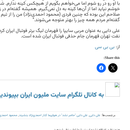
با او رو در رو شوم اما می‌خواهم بگویم از هیچکس کینه ندارم. شاید
خوشم نیاید اما از آن‌ها کینه به دل نمی‌گیرم. همیشه گفته‌ام در
صلاحم این بوده که چنین فردی (محمود احمدی‌نژاد) من را از تیم
گفته‌ام مردم همه چیز را بهتر متوجه می‌شوند.”
علی دایی به عنوان مربی سایپا را قهرمان لیگ برتر فوتبال ایران کر
نفت تهران قهرمان جام حذفی فوتبال ایران شده است.
از:
بی بی سی
Share this:
به کانال تلگرام سایت ملیون ایران بپیوندی
علی دایی
علی دایی 'حاضر نشد' در هواپیما کنار احمد‌ی‌نژاد بنشیند
محمود احمدی‌‌ن
برچسب‌ها:
,
,
هنوز نظری اضافه نشده است. شما اولین نظر را بدهید.