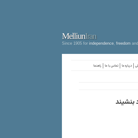
Melliun
Iran
Since 1905 for
independence
,
freedom
an
لی
درباره ما
تماس با ما
راهنما
د بنشیند