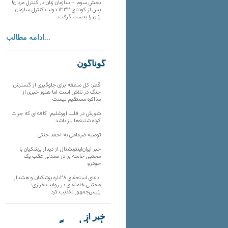
بخش سوم – سازمان زنان در کنترل مردان!
پس از کودتای ۱۳۳۲ دولت کنترل سازمان
زنان را بدست گرفت.
ادامه مطالب...
گوناگون
قطر: کل منطقه برای جلوگیری از گسترش
جنگ در تلاش است اما هنوز خبری از
مذاکره مستقیم نیست
شورش در قلب اورشلیم؛ کافه‌ای که جرات
کرده شنبه‌ها باز باشد
توصیه ضرغامی به احمد جنتی
خبر ایران‌اینترنشنال از دیدار پزشکیان با
مجتبی خامنه‌ای در صندلی عقب یک
خودرو
ادعای استعفای ۲۸باره پزشکیان و هشدار
مجتبی خامنه‌ای در روایت خرازی؛
رئیس‌جمهور تکذیب کرد
خبر از
تارنماهای دیگر