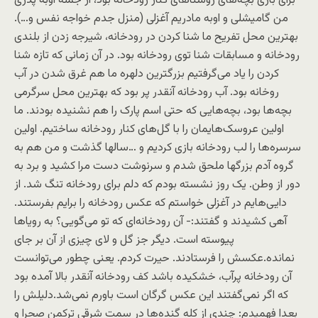
برای بازی بچه‌های روستاهای کنار رودخانه بود، از جمله اوبه پدری
من گامیشلی و اوبه مادریم آغزلی (منزل جدم خواجه نفس و…).
بهترین محل تفریح ما شنا کردن در رودخانه، شیرجه زدن از بلندی
رودخانه و مسابقات شنا توی رودخانه بود. در آن زمانی که تازه شنا
کردن را یاد می‌گرفتیم بزرگترین دلهره ما هم غرق شدن در آب
روخانه بود. آب رودخانه آنقدر پر بود که بهترین محل سرگرمی
بچه‌ها بود، بچه‌هایی که حتی اسم پارک را هم نشنیده بودند. ما
اولین عروسک‌هایمان را با گل‌های کنار رودخانه ساختیم. اولین
سرسره‌ها را لب رودخانه بازی کردیم و …سالها گذشت و من هم به
گروه آدم بزرگها ملحق شدم و سرنوشت دست مرا کشید و برد به
دور از وطن. یک روز نشسته بودم که دلم برای رودخانه تنگ شد. از
دایی‌هایم در آغزلی خواستم که عکس رودخانه را برایم بفرستند.
آهی کشیدند و گفتند:- آن رودخانه‌ای که تو می‌گویی؟ به رویاها
پیوسته است. دیگر جز گل و لای چیزی از آن بر جای
نمانده.عکسش را فرستادند. حیرت کردم. یعنی چطور می‌توانست
آن رودخانه پرآب، خشکیده باشد کف رودخانه آنقدر بالا آمده بود
که اگر نمی‌گفتند این عکس گرگان است باورم نمی‌شد.دلیلش را
بعدا فهمیدم: چندی از کله گنده‌ها در سمت شرقی ترکمن صحرا و