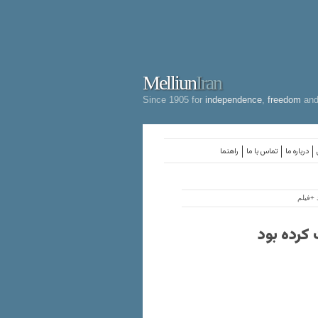
Melliun
Iran
Since 1905 for
independence
,
freedom
an
درباره ما
تماس با ما
راهنما
 +فیلم
کرده بود