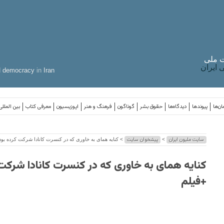
 ملی
ایران
d
democracy
in
Iran
ان‌ها
پیوندها
دیدگاه‌ها
حقوق بشر
گوناگون
فرهنگ و هنر
اپوزیسیون
معرفی کتاب
بین المللی
سایت ملیون ایران
پیشخوان سایت
>
> کنایه همای به خاوری که در کنسرت کانادا شرکت کرده بود
کنایه همای به خاوری که در کنسرت کانادا شرکت 
+فیلم