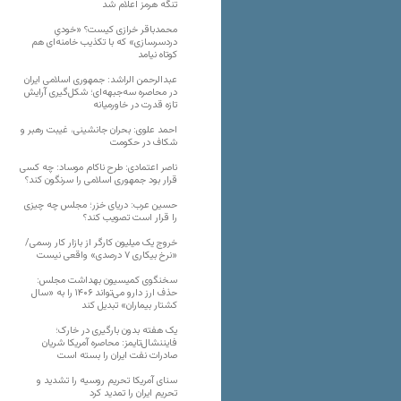
تنگه هرمز اعلام شد
محمدباقر خرازی کیست؟ «خودیِ
دردسرسازی» که با تکذیب خامنه‌ای هم
کوتاه نیامد
عبدالرحمن الراشد: جمهوری اسلامی ایران
در محاصره سه‌جبهه‌ای؛ شکل‌گیری آرایش
تازه قدرت در خاورمیانه
احمد علوی: بحران جانشینی، غیبت رهبر و
شکاف در حکومت
ناصر اعتمادی: طرح ناکام موساد: چه کسی
قرار بود جمهوری اسلامی را سرنگون کند؟
حسین عرب: دریای خزر؛ مجلس چه چیزی
را قرار است تصویب کند؟
خروج یک میلیون کارگر از بازار کار رسمی/
«نرخ بیکاری ۷ درصدی» واقعی نیست
سخنگوی کمیسیون بهداشت مجلس:
حذف ارز دارو می‌تواند ۱۴۰۶ را به «سال
کشتار بیماران» تبدیل کند
یک هفته بدون بارگیری در خارک؛
فایننشال‌تایمز: محاصره آمریکا شریان
صادرات نفت ایران را بسته است
سنای آمریکا تحریم روسیه را تشدید و
تحریم ایران را تمدید کرد