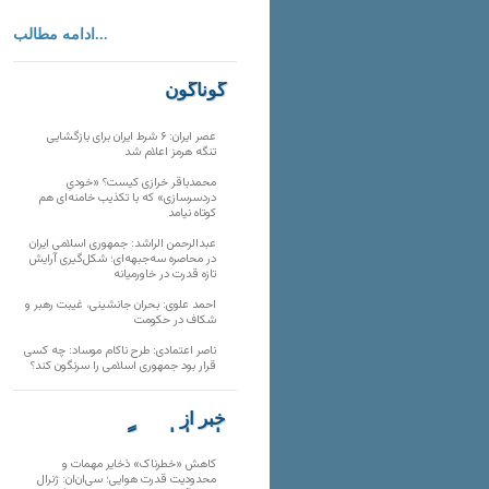
ادامه مطالب...
گوناگون
عصر ایران: ۶ شرط ایران برای بازگشایی
تنگه هرمز اعلام شد
محمدباقر خرازی کیست؟ «خودیِ
دردسرسازی» که با تکذیب خامنه‌ای هم
کوتاه نیامد
عبدالرحمن الراشد: جمهوری اسلامی ایران
در محاصره سه‌جبهه‌ای؛ شکل‌گیری آرایش
تازه قدرت در خاورمیانه
احمد علوی: بحران جانشینی، غیبت رهبر و
شکاف در حکومت
ناصر اعتمادی: طرح ناکام موساد: چه کسی
قرار بود جمهوری اسلامی را سرنگون کند؟
خبر از
تارنماهای دیگر
کاهش «خطرناک» ذخایر مهمات و
محدودیت قدرت هوایی؛ سی‌ان‌ان: ژنرال