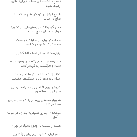
تجمع بازنشستگان هما در تهران/ قانون
رعایت شود
فروغ فرخزاد و کودکانِ بندرِ جنگ، بندرِ
صلح در ایتالیا
باد و گردوخاک در بخش‌هایی از کشور/
دریای مازندران مواج است
حجاب در ایران؛ از مدارا در تجمعات
حکومتی تا برخورد در کافه‌ها
وزش باد شدید در همه نقاط کشور
نسل معلق؛ ایرانیانی که میان رفتن، دیده
شدن و بازگشت زندگی می‌کنند
۱۵۹ بازداشت‌شده اعتراضات دی‌ماه در
زندان یزد؛ ده‌ها تن در بلاتکلیفی قضایی
گزارش| پایان اقتدار وزارت ارشاد؛ رهایی
هنر ایران از سانسور
شهریار محمدی بریمانلو به دو سال حبس
محکوم شد
پوشاندن اجباری شلوار به یک زن در خیابان
– آمل
هشدار نسبت به وفوع تندباد در تهران
عصر ایران: ۶ شرط ایران برای بازگشایی