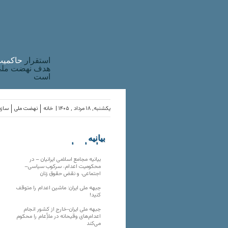
استقرار
حاکميت
هدف نهضت ملی 
است
یکشنبه, ۱۸ مرداد , ۱۴۰۵ |
خانه
نهضت ملی
سازم
بیانیه
سازمان‌های
ملی
بیانیه مجامع اسلامی ایرانیان – در
محکومیت اعدام، سرکوب سیاسی–
اجتماعی، و نقض حقوق زنان
جبهه ملی ایران: ماشین اعدام را متوقف
کنید!
جبهه ملی ایران-خارج از کشور انجام
اعدام‌های وقیحانه در ملأِعام را محکوم
می‌کند