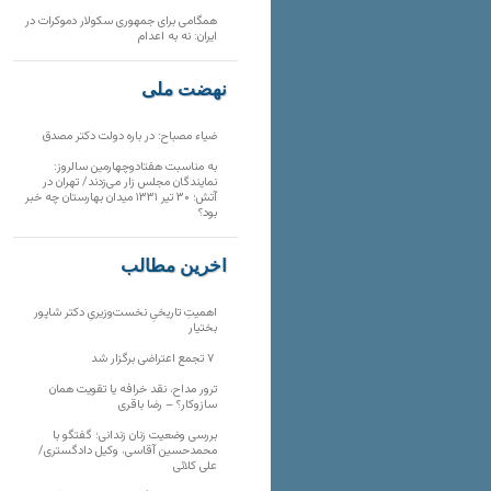
همگامی برای جمهوری سکولار دموکرات در
ایران: نه به اعدام
نهضت ملی
ضیاء مصباح: در باره دولت دکتر مصدق
به مناسبت هفتادوچهارمین سالروز:
نمایندگان مجلس زار می‌زدند/ تهران در
آتش؛ ۳۰ تیر ۱۳۳۱ میدان بهارستان چه خبر
بود؟
آخرین مطالب
اهمیتِ تاریخیِ نخست‌وزیریِ دکتر شاپور
بختیار
۷ تجمع اعتراضی برگزار شد
ترور مداح، نقد خرافه یا تقویت همان
سازوکار؟ – رضا باقری
بررسی وضعیت زنان زندانی؛ گفتگو با
محمدحسین آقاسی، وکیل دادگستری/
علی کلائی