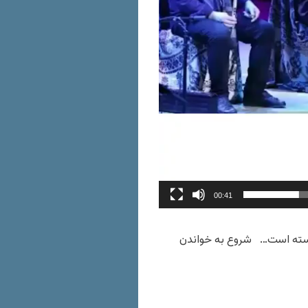
00:41
سته است… شروع به خواندن