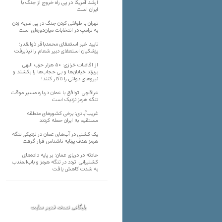
ارشد آمریکا در پی راه خروج از جنگ با
ایران است
تهران با طولانی کردن جنگ در پی ضربه زدن
به ترامپ در انتخابات میان‌دوره‌ای است
تایید خبر استعفای محمدباقر ذوالقدر؛
پزشکیان استعفای دبیر شعام را نپذیرفت
از افاضات خرازی: ۵۰ هزار حزب اللهی
بریزند خیابان‌ها و بی حجاب‌ها را بکشند و
نیرو‌های دولتی را ناکار کنند!
عراقچی: توافق با عمان درباره مسیر موقت
تنگه هرمز نزدیک است
غریب‌آبادی: برخی کشورهای منطقه
مستقیم به ایران حمله کردند
یک کشتی در آب‌های عمان در نزدیکی تنگه
هرمز هدف پرتابه ناشناس قرار گرفت
حادثه در دریای عمان؛ بر پایه داده‌های
کشتیرانی، تردد در تنگه هرمز و باب‌المندب
به شدت کاهش یافت
بایگانی نسخه قدیم سایت