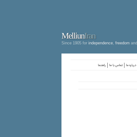
Melliun
Iran
Since 1905 for
independence
,
freedom
an
درباره ما
تماس با ما
راهنما