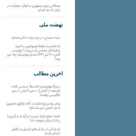
همگامی برای جمهوری سکولار دموکرات در
ایران: نه به اعدام
نهضت ملی
ضیاء مصباح: در باره دولت دکتر مصدق
به مناسبت هفتادوچهارمین سالروز:
نمایندگان مجلس زار می‌زدند/ تهران در
آتش؛ ۳۰ تیر ۱۳۳۱ میدان بهارستان چه خبر
بود؟
آخرین مطالب
دربارهٔ موضوعیتِ فلسفهٔ سیاسیِ کانت
(ترجمه از آلمانی) + متن آلمانی + متن
انگلیسی نوشته
پیام روشن پزشکیان در گفت‌و‌گوی تصویری
با مرد نامرئی: من هستم!
لایحه صلح ترکیه چیست و آیا به درگیری با
پ‌ک‌ک پایان خواهد داد؟
دو زندانی در زندان های اردبیل و دزفول
اعدام شدند