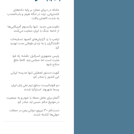
تارنماهای دیگر
حادثه در دریای عمان؛ بر پایه داده‌های
کشتیرانی، تردد در تنگه هرمز و باب‌المندب
به شدت کاهش یافت
نظرسنجی جدید: تنها یک‌سوم آمریکایی‌ها
از ادامه جنگ با ایران حمایت می‌کنند
ترامپ با رد گزارش‌های کمبود تسلیحات،
افشاگران را به زندان طولانی مدت تهدید
کرد
رئیس‌ جمهوری اسرائیل: نقشه راه غزه
مثبت است اما حماس باید کاملا خلع
سلاح شود
کویت دستور تعطیلی تنها مدرسه ایرانی
این کشور را صادر کرد
دو فوتبالیست سابق تیم ملی زنان ایران
رسما شهروند استرالیا شدند
آلمان برای عامل حمله با خودرو به جمعیت
در مونیخ حکم حبس ابد صادر کرد
دست‌کم ۳۰ نیروی دولتی یمن در حملات
حوثی‌ها کشته شدند