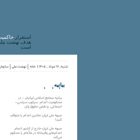
استقرار
حاکميت
هدف نهضت ملی 
است
شنبه, ۱۷ مرداد , ۱۴۰۵ |
خانه
نهضت ملی
سازمان‌
بیانیه
سازمان‌های
ملی
بیانیه مجامع اسلامی ایرانیان – در
محکومیت اعدام، سرکوب سیاسی–
اجتماعی، و نقض حقوق زنان
جبهه ملی ایران: ماشین اعدام را متوقف
کنید!
جبهه ملی ایران-خارج از کشور انجام
اعدام‌های وقیحانه در ملأِعام را محکوم
می‌کند