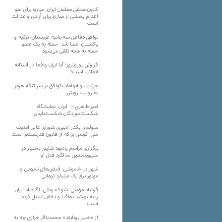
کانون صنفی معلمان ایران: مبارزه برای لغو
اعدام بخشی از مبارزه برای آزادی و عدالت
است
توافق دفاعی سه‌جانبه عربستان، ترکیه و
پاکستان امضا شد؛ حمله به یک عضو،
حمله به همه تلقی می‌شود
گزارش یورونیوز؛ آیا ایران واقعا در آستانه
انقلاب است؟
جزئیات و ابهامات توافق بر سر تنگه هرمز
به روایت رویترز
امیر طاهری – ایران: نمایشگاه
شکست‌خوردگان شکست‌ناپذیر
سولماز ایکدر: دبیری شورای عالی امنیت
ملی؛ کرسی‌ای که از قانون قدرتمندتر است
برگزاری مراسم یادبود شاپور بختیار در
سی‌وپنجمین سالگرد قتل او
شهر در خاموشی؛ قبض‌های نجومی و
موتور برق یک میلیارد تومانی
فرشاد مؤمنی: شوک‌درمانی، اقتصاد ایران
را به بهشت مافیا و دلالان تبدیل کرده
است
از «خیبر یونایتد» محمدباقر خرازی چه به