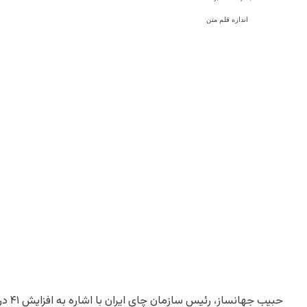
اندازه قلم متن
حبیب ج