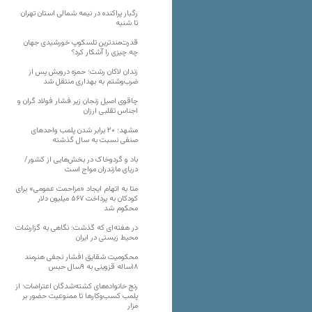
رگبار پراکنده در نیمه شمالی استان تهران
تا شنبه
قدرت‌مندترین تلسکوپ خورشیدی جهان
چه چیزی را آشکار کرد؟
زندان لاکان رشت؛ حمزه درویش پس از
ضرب‌وشتم به بهداری منتقل شد
چاقوی اصیل زنجان زیر فشار فولاد گران و
اجناس تقلبی ارزان
مشهد؛ ۲۰ برابر شدن پلمب واحدهای
صنفی نسبت به سال گذشته
باد و گردوخاک در بخش‌هایی از کشور/
دریای مازندران مواج است
متا به اتهام ایجاد «مزاحمت عمومی» برای
کودکان به پرداخت ۵۶۷ میلیون دلار
محکوم شد
در هفته‌ای که گذشت؛ نگاهی به گزارشات
محیط زیستی در ایران
محکومیت شقایق افشار نجفی هنرمند
۱۸ساله قزوینی به ۹سال حبس
رنج خانواده‌های کشته‌شدگان اعتراضات؛ از
پلمب کسب‌وکارها تا ممنوعیت حضور بر
مزار