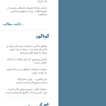
یاد داریم؟
بازنشر نوشته معروف مصطفی رحیمی در
دوران انقلاب: چرا با جمهوری اسلامی
مخالفم؟
ادامه مطالب...
گوناگون
توافق دفاعی سه‌جانبه عربستان، ترکیه و
پاکستان امضا شد؛ حمله به یک عضو،
حمله به همه تلقی می‌شود
گزارش یورونیوز؛ آیا ایران واقعا در آستانه
انقلاب است؟
جزئیات و ابهامات توافق بر سر تنگه هرمز
به روایت رویترز
امیر طاهری – ایران: نمایشگاه
شکست‌خوردگان شکست‌ناپذیر
سولماز ایکدر: دبیری شورای عالی امنیت
ملی؛ کرسی‌ای که از قانون قدرتمندتر است
خبر از