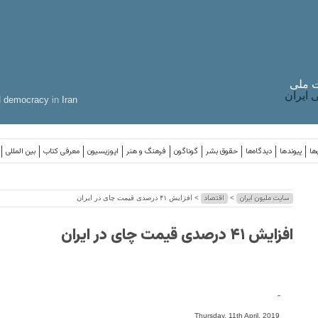
 ملی
ایران
d
democracy
in
Iran
ها
پیوندها
دیدگاه‌ها
حقوق بشر
گوناگون
فرهنگ و هنر
اپوزیسیون
معرفی کتاب
بین المللی
سایت ملیون ایران
اقتصاد
>
> افزایش ۴۱ درصدی قیمت چای در ایران
افزایش ۴۱ درصدی قیمت چای در ایران
-
Thursday, 11th April, 2019