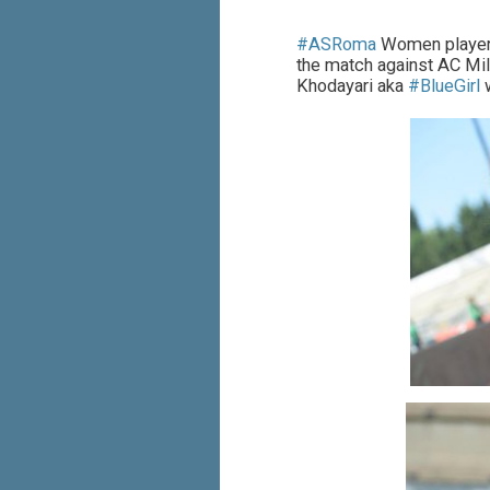
#
ASRoma
Women players
the match against AC Mil
Khodayari aka
#
BlueGirl
w