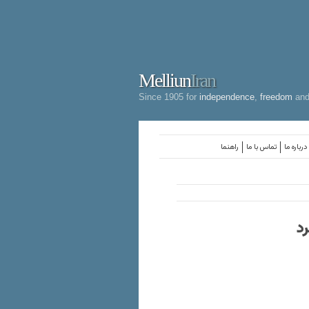
Melliun
Iran
Since 1905 for
independence
,
freedom
an
درباره ما
تماس با ما
راهنما
د