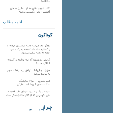
مخالفم؟
نقاب ضرورت (ترجمه از آلمانی) + متن
آلمانی + متن انگلیسی نوشته
ادامه مطالب...
گوناگون
توافق دفاعی سه‌جانبه عربستان، ترکیه و
پاکستان امضا شد؛ حمله به یک عضو،
حمله به همه تلقی می‌شود
گزارش یورونیوز؛ آیا ایران واقعا در آستانه
انقلاب است؟
جزئیات و ابهامات توافق بر سر تنگه هرمز
به روایت رویترز
امیر طاهری – ایران: نمایشگاه
شکست‌خوردگان شکست‌ناپذیر
سولماز ایکدر: دبیری شورای عالی امنیت
ملی؛ کرسی‌ای که از قانون قدرتمندتر است
خبر از
تارنماهای دیگر