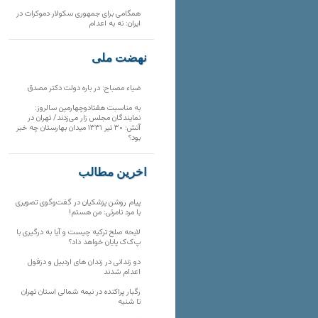
همگامی برای جمهوری سکولار دموکرات در
ایران: نه به اعدام
نهضت ملی
ضیاء مصباح: در باره دولت دکتر مصدق
به مناسبت هفتادوچهارمین سالروز:
نمایندگان مجلس زار می‌زدند/ تهران در
آتش؛ ۳۰ تیر ۱۳۳۱ میدان بهارستان چه خبر
بود؟
آخرین مطالب
پیام روشن پزشکیان در گفت‌و‌گوی تصویری
با مرد نامرئی: من هستم!
لایحه صلح ترکیه چیست و آیا به درگیری با
پ‌ک‌ک پایان خواهد داد؟
دو زندانی در زندان های اردبیل و دزفول
اعدام شدند
رگبار پراکنده در نیمه شمالی استان تهران
تا شنبه