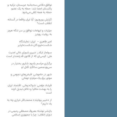
توافق دفاعی سه‌جانبه عربستان، ترکیه و
پاکستان امضا شد؛ حمله به یک عضو،
حمله به همه تلقی می‌شود
گزارش یورونیوز؛ آیا ایران واقعا در آستانه
انقلاب است؟
جزئیات و ابهامات توافق بر سر تنگه هرمز
به روایت رویترز
امیر طاهری – ایران: نمایشگاه
شکست‌خوردگان شکست‌ناپذیر
سولماز ایکدر: دبیری شورای عالی امنیت
ملی؛ کرسی‌ای که از قانون قدرتمندتر است
برگزاری مراسم یادبود شاپور بختیار در
سی‌وپنجمین سالگرد قتل او
شهر در خاموشی؛ قبض‌های نجومی و
موتور برق یک میلیارد تومانی
فرشاد مؤمنی: شوک‌درمانی، اقتصاد ایران
را به بهشت مافیا و دلالان تبدیل کرده
است
از «خیبر یونایتد» محمدباقر خرازی چه به
یاد داریم؟
بازنشر نوشته معروف مصطفی رحیمی در
دوران انقلاب: چرا با جمهوری اسلامی