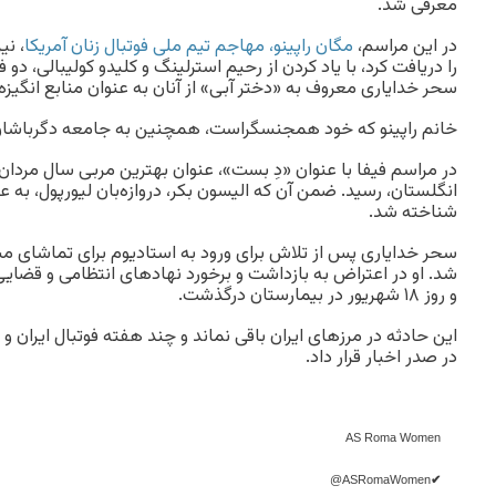
معرفی شد.
در این مراسم،
مگان راپینو، مهاجم تیم ملی فوتبال زنان آمریکا
، نی
را دریافت کرد، با یاد کردن از رحیم استرلینگ و کلیدو کولیبالی، دو
سحر خدایاری معروف به «دختر آبی» از آنان به‌ عنوان منابع انگیزه و
خانم راپینو که خود همجنسگراست، همچنین به جامعه دگرباشان (LGBTQ) ادای احترام ک
در مراسم فیفا با عنوان «دِ بست»، عنوان بهترین مربی سال مردان 
انگلستان، رسید. ضمن آن‌ که الیسون بکر، دروازه‌بان لیورپول، به‌ ع
شناخته شد.
سحر خدایاری پس از تلاش برای ورود به استادیوم برای تماشای مس
شد. او در اعتراض به بازداشت و برخورد نهادهای انتظامی و قضای
و روز ۱۸ شهریور در بیمارستان درگذشت.
این حادثه در مرزهای ایران باقی نماند و چند هفته فوتبال ایران و 
در صدر اخبار قرار داد.
AS Roma Women
@ASRomaWomen
✔