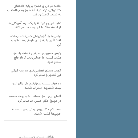
حادثه در دریای عمان؛ بر پایه داده‌های
کشتیرانی، تردد در تنگه هرمز و باب‌المندب
به شدت کاهش یافت
نظرسنجی جدید: تنها یک‌سوم آمریکایی‌ها
از ادامه جنگ با ایران حمایت می‌کنند
ترامپ با رد گزارش‌های کمبود تسلیحات،
افشاگران را به زندان طولانی مدت تهدید
کرد
رئیس‌ جمهوری اسرائیل: نقشه راه غزه
مثبت است اما حماس باید کاملا خلع
سلاح شود
کویت دستور تعطیلی تنها مدرسه ایرانی
این کشور را صادر کرد
دو فوتبالیست سابق تیم ملی زنان ایران
رسما شهروند استرالیا شدند
آلمان برای عامل حمله با خودرو به جمعیت
در مونیخ حکم حبس ابد صادر کرد
دست‌کم ۳۰ نیروی دولتی یمن در حملات
حوثی‌ها کشته شدند
بایگانی نسخه قدیم سایت