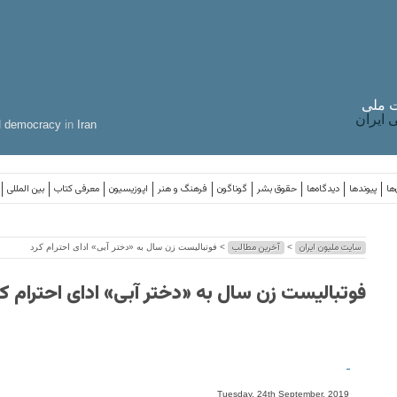
 ملی
ایران
d
democracy
in
Iran
ها
پیوندها
دیدگاه‌ها
حقوق بشر
گوناگون
فرهنگ و هنر
اپوزیسیون
معرفی کتاب
بین المللی
سایت ملیون ایران
آخرین مطالب
>
> فوتبالیست زن سال به «دختر آبی» ادای احترام کرد
فوتبالیست زن سال به «دختر آبی» ادای احترام کر
-
Tuesday, 24th September, 2019