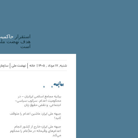
استقرار
حاکميت
هدف نهضت ملی 
است
شنبه, ۱۷ مرداد , ۱۴۰۵ |
خانه
نهضت ملی
سازمان‌
بیانیه
سازمان‌های
ملی
بیانیه مجامع اسلامی ایرانیان – در
محکومیت اعدام، سرکوب سیاسی–
اجتماعی، و نقض حقوق زنان
جبهه ملی ایران: ماشین اعدام را متوقف
کنید!
جبهه ملی ایران-خارج از کشور انجام
اعدام‌های وقیحانه در ملأِعام را محکوم
می‌کند