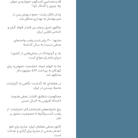
قدرت‌مندترین تلسکوپ خورشیدی جهان
چه چیزی را آشکار کرد؟
زندان لاکان رشت؛ حمزه درویش پس از
ضرب‌وشتم به بهداری منتقل شد
چاقوی اصیل زنجان زیر فشار فولاد گران و
اجناس تقلبی ارزان
مشهد؛ ۲۰ برابر شدن پلمب واحدهای
صنفی نسبت به سال گذشته
باد و گردوخاک در بخش‌هایی از کشور/
دریای مازندران مواج است
متا به اتهام ایجاد «مزاحمت عمومی» برای
کودکان به پرداخت ۵۶۷ میلیون دلار
محکوم شد
در هفته‌ای که گذشت؛ نگاهی به گزارشات
محیط زیستی در ایران
محکومیت شقایق افشار نجفی هنرمند
۱۸ساله قزوینی به ۹سال حبس
رنج خانواده‌های کشته‌شدگان اعتراضات؛ از
پلمب کسب‌وکارها تا ممنوعیت حضور بر
مزار
کانون صنفی معلمان ایران: مبارزه برای لغو
اعدام بخشی از مبارزه برای آزادی و عدالت
است