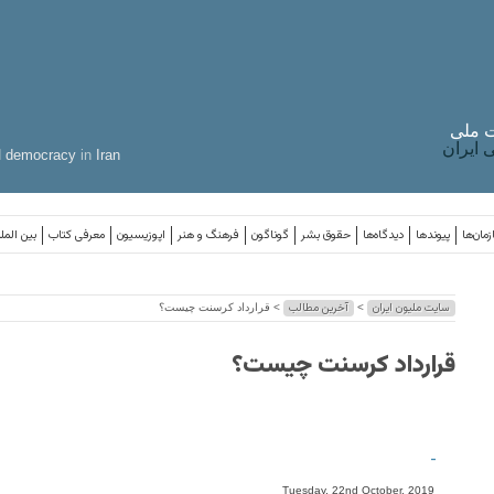
 ملی
ایران
d
democracy
in
Iran
مان‌ها
پیوندها
دیدگاه‌ها
حقوق بشر
گوناگون
فرهنگ و هنر
اپوزیسیون
معرفی کتاب
بین المل
سایت ملیون ایران
آخرین مطالب
>
> قرارداد کرسنت چیست؟
قرارداد کرسنت چیست؟
-
Tuesday, 22nd October, 2019