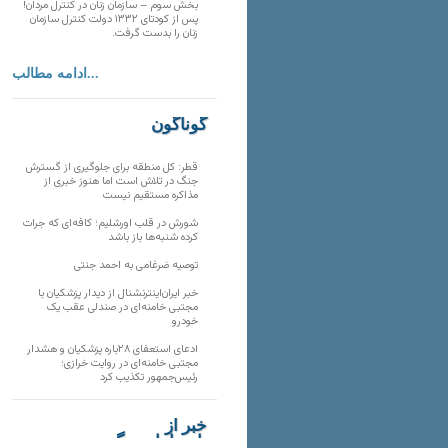
بخش سوم – سازمان زنان در کنترل مردان!
پس از کودتای ۱۳۳۲ دولت کنترل سازمان
زنان را بدست گرفت.
ادامه مطالب...
گوناگون
قطر: کل منطقه برای جلوگیری از گسترش
جنگ در تلاش است اما هنوز خبری از
مذاکره مستقیم نیست
شورش در قلب اورشلیم؛ کافه‌ای که جرات
کرده شنبه‌ها باز باشد
توصیه ضرغامی به احمد جنتی
خبر ایران‌اینترنشنال از دیدار پزشکیان با
مجتبی خامنه‌ای در صندلی عقب یک
خودرو
ادعای استعفای ۲۸باره پزشکیان و هشدار
مجتبی خامنه‌ای در روایت خرازی؛
رئیس‌جمهور تکذیب کرد
خبر از
تارنماهای دیگر