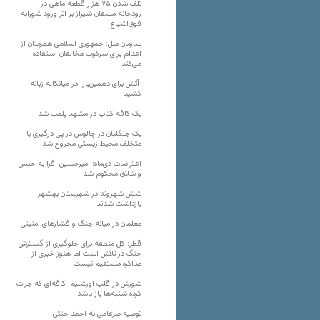
تلف شدن ۷۵ هزار قطعه ماهی در
رودخانه مسقان شیراز بر اثر ورود شورابه
فوق‌اشباع
سازمان ملل: جمهوری اسلامی همچنان از
اعدام برای سرکوب مخالفان استفاده
می‌کند
آتش برای دهمین‌بار، در میانکاله زبانه
کشید
یک کافه کتاب در مشهد پلمب شد
یک جنگلبان در چالوس در پی درگیری با
متخلف محیط زیستی مجروح شد
اعتراضات دی‌ماه؛ امیرحسین افرا به حبس
و شلاق محکوم شد
شش شهروند در شهرستان بهشهر
بازداشت شدند
معلمان در میانه جنگ و فشارهای امنیتی
قطر: کل منطقه برای جلوگیری از گسترش
جنگ در تلاش است اما هنوز خبری از
مذاکره مستقیم نیست
شورش در قلب اورشلیم؛ کافه‌ای که جرات
کرده شنبه‌ها باز باشد
توصیه ضرغامی به احمد جنتی