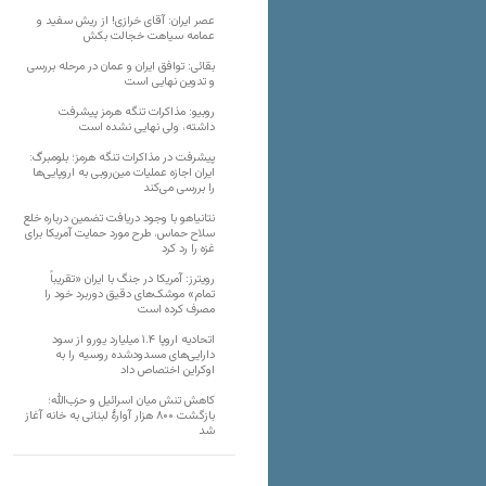
عصر ایران: آقای خرازی! از ریش سفید و
عمامه سیاهت خجالت بکش
بقائی: توافق ایران و عمان در مرحله بررسی
و تدوین نهایی است
روبیو: مذاکرات تنگه هرمز پیشرفت
داشته، ولی نهایی نشده است
پیشرفت در مذاکرات تنگه هرمز؛ بلومبرگ:
ایران اجازه عملیات مین‌روبی به اروپایی‌ها
را بررسی می‌کند
نتانیاهو با وجود دریافت تضمین درباره خلع
سلاح حماس، طرح مورد حمایت آمریکا برای
غزه را رد کرد
رویترز: آمریکا در جنگ با ایران «تقریباً
تمام» موشک‌های دقیق دوربرد خود را
مصرف کرده است
اتحادیه اروپا ۱.۴ میلیارد یورو از سود
دارایی‌های مسدودشده روسیه را به
اوکراین ‏اختصاص داد
کاهش تنش میان اسرائیل و حزب‌الله؛
بازگشت ۸۰۰ هزار آوارۀ لبنانی به خانه‌ آغاز
شد