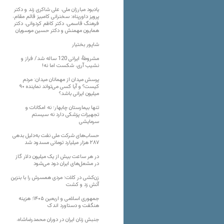
یادبود مبارزان ملی، علی شاکری زند و دکتر
پرویز داورپناه: سخنرانی کامبیز قائم مقام،
فرهنگ قاسمی، دکتر کاظم کردوانی، دکتر
همایون مهمنش و دکتر حسین موسویان
شاپور بختیار
مشروطۀ ایرانی 120 ساله شد/ فراز و
نشیب آری، شکست اما نه!
پرسش میدان از مهمانان میدان: مردم
کیست؟ و آیا کسی می‌تواند نماینده ۹۰
میلیون ایرانی باشد؟
تنها بیمارستان چابهار؛ نه امکانات و
تجهیزات پزشکی دارد نه سیستم
سرمایشی
حساب‌های شرکت ملی نفت به‌دلیل بدهی
۲۸۷ هزار میلیارد تومانی مسدود شد
در هر ساعت بیش از یک میلیون دلار گاز
در مشعل‌های ایران دود می‌شود
زن‌کشی در کلات؛ مردی همسرش را با بنزین
آتش زد و کشت
جمهوری اسلامی و اربعین ۱۴۰۵؛ هزینه
هنگفت و دستاورد اندک
جنبش زنان ایران در دوران محمدرضاشاه،