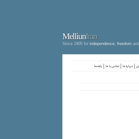
Melliun
Iran
Since 1905 for
independence
,
freedom
an
لی
درباره ما
تماس با ما
راهنما