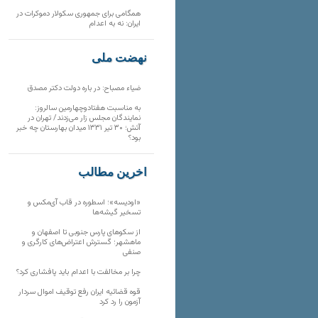
همگامی برای جمهوری سکولار دموکرات در
ایران: نه به اعدام
نهضت ملی
ضیاء مصباح: در باره دولت دکتر مصدق
به مناسبت هفتادوچهارمین سالروز:
نمایندگان مجلس زار می‌زدند/ تهران در
آتش؛ ۳۰ تیر ۱۳۳۱ میدان بهارستان چه خبر
بود؟
آخرین مطالب
«اودیسه»؛ اسطوره در قاب آی‌مکس و
تسخیر گیشه‌ها
از سکوهای پارس جنوبی تا اصفهان و
ماهشهر؛ گسترش اعتراض‌های کارگری و
صنفی
چرا بر مخالفت با اعدام باید پافشاری کرد؟
قوه قضائیه ایران رفع توقیف اموال سردار
آزمون را رد کرد