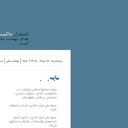
استقرار
حاکميت
هدف نهضت ملی 
است
پنجشنبه, ۱۵ مرداد , ۱۴۰۵ |
خانه
نهضت ملی
ساز
بیانیه
سازمان‌های
ملی
بیانیه مجامع اسلامی ایرانیان – در
محکومیت اعدام، سرکوب سیاسی–
اجتماعی، و نقض حقوق زنان
جبهه ملی ایران: ماشین اعدام را متوقف
کنید!
جبهه ملی ایران-خارج از کشور انجام
اعدام‌های وقیحانه در ملأِعام را محکوم
می‌کند