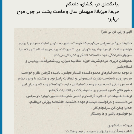
بیا بگشای در، بگشای، دلتنگم
حریفا! میزبانا! میهمان سال و ماهت پشت در چون موج
می‌لرزد