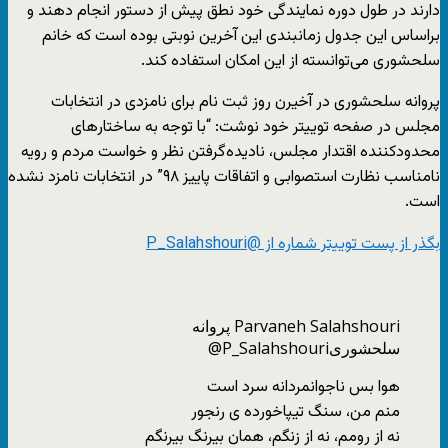
دارند در طول دوره نمایندگی خود نطق پیش از دستور انجام دهند و
براساس این جدول زمانبندی این آخرین نوبتی بوده است که خانم
سلحشوری می‌توانسته از این امکان استفاده کند.
پروانه سلحشوری در آخیرن روز ثبت نام برای نامزدی در انتخابات
مجلس در صفحه توییتر خود نوشت: “با توجه به ساختارهای
محدودکننده اقتدار مجلس، نادیده‌گرفتن نظر و خواست مردم و رویه
نامناسب نظارت استصوابی و اتفاقات پاییز ۹۸” در انتخابات نامزد نشده
است.
بگذر از پست توییتر شماره از @P_Salahshouri
Parvaneh Salahshouri پروانه
سلحشوری
@P_Salahshouri
هوا بس ناجوانمردانه سرد است
منم من، سنگ تیپاخورده ی رنجور
نه از رومم، نه از زنگم، همان بیرنگ بیرنگم