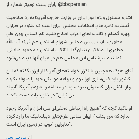
پایان پست توییتر شماره از @bbcpersian
اشاره مسئول ویژه امور ایران در وزارت خارجه آمریکا به رد صلاحیت
گسترده نامزدهای انتخابات مجلس ایران است که علاوه بر هزاران
چهره گمنام و کاندیداهای احزاب اصلاح‌طلب، نام کسانی چون علی
مطهری، نایب رییس مجلس شورای اسلامی هم فرزند آیت‌الله
مطهری از متفکران بنیان‌گذار انقلاب اسلامی و محمود صادقی،
نماینده سرشناس این مجلس هم در میان آنها دیده می‌شود.
آقای هوک همچنین با تکرار خواسته‌های آمریکا از ایران گفته که این
کشور باید غنی‌سازی اورانیوم و برنامه موشکی خود را متوقف کرده
و از تلاش برای گسترش نفوذ خود در منطقه و به زعم آمریکا “ایجاد
بی ثباتی” در خاورمیانه دست بکشد.
او تاکید کرده که “هیچ راه ارتباطی مخفی‌ای بین ایران و آمریکا وجود
ندارد که من بدانم”، ایران تمامی طرح‌های دیپلماتیک ما را رد کرده
بنابراین “توپ در زمین ایران است”.
از:
بی بی سی