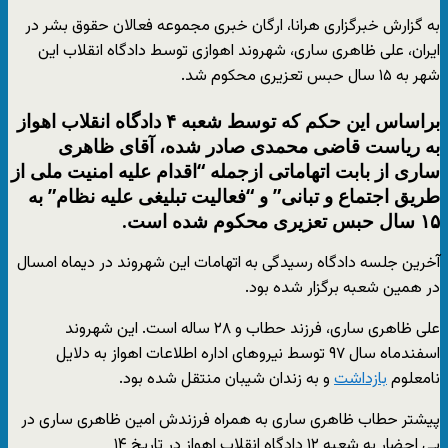
به گزارش خبرگزاری هرانا، ارگان خبری مجموعه فعالان حقوق بشر در
ایران، علی ظاهری ساری، شهروند اهوازی توسط دادگاه انقلاب این
شهر به ۱۵ سال حبس تعزیری محکوم شد.
براساس این حکم که توسط شعبه ۴ دادگاه انقلاب اهواز
به ریاست قاضی محمدی صادر شده، آقای ظاهری
ساری از بابت اتهاماتی ازجمله “اقدام علیه امنیت ملی از
طریق اجتماع و تبانی” و “فعالیت تبلیغی علیه نظام” به
۱۵ سال حبس تعزیری محکوم شده است.
آخرین جلسه دادگاه رسیدگی به اتهامات این شهروند در دیماه امسال
در همین شعبه برگزار شده بود.
علی ظاهری ساری، فرزند حطاب و ۲۸ ساله است. این شهروند
اسفندماه سال ۹۷ توسط نیروهای اداره اطلاعات اهواز به دلایل
نامعلوم
بازداشت
و به زندان شیبان منتقل شده بود.
پیشتر حطاب ظاهری ساری به همراه فرزندش امین ظاهری ساری در
پی احضار به شعبه ۱۲ دادگاه انقلاب اهواز در تاریخ ۱۴