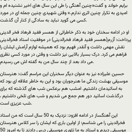
برایم خواند و گفت«چنین آهنگی را طی این سال های اخیر نشنیده ام و
امیدی به تکرار چنین اثری ندارم.» وقتی شهیدی چنین جمله ای در مورد
کسی می گوید نباید به سادگی از کنار آن گذشت.
او در ادامه سخنان خود به ذکر خاطراتی از همسر فقید فرهاد فخر الدینی
پرداخت: آزرم(همسر فقید فرهاد فخرالدینی) در موفقیت استاد فخرالدینی
نقش مهمی داشت و آنقدر فهیم بود که همیشه لوازم آرامش ایشان را
فراهم می کرد. درک بسیار بالایی نیز داشت و وقتی در مورد کسی نظری
می داد بعد از چند سال من به گفته اش می رسیدم.
حسین علیزاده نیز به عنوان دیگر سخنران این مراسم گفت: هنرستان
موسیقی بهشت زندگی ما هنرجویان بود و این به خاطر علاقه ای بود که
به اساتیدمان داشتیم. امشب هم برعکس شب های گذشته که برای
درگذشت اساتید دور هم جمع می شدیم و شب های تلخی داشتیم ،
شب عزیزی است.
این آهنگساز در ادامه افزود: نزدیک به 50 سال است که من استاد
فخرالدینی را می شناسم؛ از اولین باری که ایشان را سر کلاس هنرستان
موسیقی دیدم و استاد به ما تئوری موسیقی درس دادند تا به امروز 50