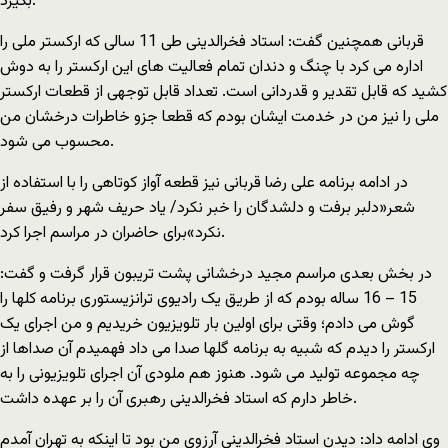
بگیرد.
قربانی همچنین گفت: استاد فخرالدینی طی 11 سالی که ارکستر ملی را
اداره می کرد با چنگ و دندان تمام فعالیت های این ارکستر را به دوش
کشید که قابل تقدیر و قدردانی است. تعداد قابل توجهی از قطعات ارکستر
ملی را نیز من در خدمت ایشان بودم که قطعا جزو خاطرات درخشان من
محسوب می شود.
در ادامه برنامه علی رضا قربانی نیز قطعه آواز کوتاهی را با استفاده از
شعر«دلبر برفت و دلشدگان را خبر نکرد/ یاد حریف شهر و رفیق سفر
نکرد»برای حاضران در مراسم اجرا کرد.
در بخش بعدی مراسم مجید درخشانی پشت تریبون قرار گرفت و گفت:
15 – 16 ساله بودم که از طریق یک رادیوی ترانزیستوری برنامه کلها را
گوش می دادم؛ وقتی برای اولین بار تلویزیون خریدیم و من اجرای یک
ارکستر را دیدم که شبیه به برنامه گلها صدا می داد فهمیدم آن صداها از
چه مجموعه تولید می شود. هنوز هم ملودی آن اجرای تلویزیونی را به
خاطر دارم که استاد فخرالدینی رهبری آن را بر عهده داشت.
وی ادامه داد: دیدن استاد فخرالدینی آرزوی من بود تا اینکه به تهران آمدم