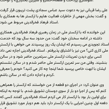
شوشتری پرداخت و قطعه«خسرو و شیرین بختیاری» را نواخت.
علی رضا قربانی نیز به دعوت سید عباس سجادی پشت تریبون قرار گرفت
و گفت: بخش مهمی از خاطرات فعالیت هایم با ارکستر ها به همکاری با
استاد فرهاد فخرالدینی مربوط می شود.
این خواننده که با ارکستر ملی در زمان رهبری فرهاد فخرالدینی همکاری
داشته در ادامه سخنان خود گفت: من حدود سه سال بود که خدمت
استاد تجویدی می رسیدم که ایشان یک روز پرسیدند می خواهی با ارکستر
ملی کاری کنی؟ من نیز با اشتیاق پذیرفتم . استاد فخرالدینی اجازه نمی داد
کسی برای دیدن تمرینات ارکستر ملی سرتمرین حاضر شود و در سالن
بنشیند. وقتی من سر تمرین ارکستر ملی حاضر شدم و در سالن نشستم
ایشان با ابهت خاصی پرسید شما اینجا چه کار می کنید؟ خودم را معرفی
کردم و اجازه دادن که در سالن باشم.
وی عنوان کرد: در اجرای دو قطعه از من خواستند که ارکستر را همراهی
کنم که پس از اجرا دو بار از سوی دوستان تشویق شدم. با توجه به اینکه
برای اولین بار بود با ارکستر کار می کردم استاد فخرالدینی گفتند کسی که
دفعه اول چنین اجرایی با یک ارکستر دارد باید هم دوبار مورد تشویق قرار