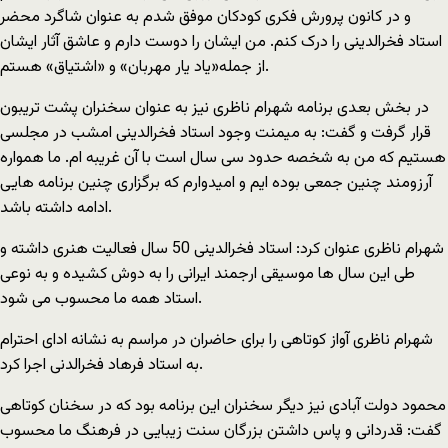
و در کانون پرورش فکری کودکان موفق شدم به عنوان شاگرد محضر
استاد فخرالدینی را درک کنم. من ایشان را دوست دارم و عاشق آثار ایشان
از جمله«یاد یار مهربان» و «اشتیاق» هستم.
در بخش بعدی برنامه شهرام ناظری نیز به عنوان سخنران پشت تریبون
قرار گرفت و گفت: به میمنت وجود استاد فخرالدینی امشب در مجلسی
هستیم که من به شخصه حدود سی سال است با آن غریبه ام. ما همواره
آرزومند چنین جمعی بوده ایم و امیدوارم که برگزاری چنین برنامه هایی
ادامه داشته باشد.
شهرام ناظری عنوان کرد: استاد فخرالدینی 50 سال فعالیت هنری داشته و
طی این سال ها موسیقی ارجمند ایرانی را به دوش کشیده و به نوعی
استاد همه ما محسوب می شود.
شهرام ناظری آواز کوتاهی را برای حاضران در مراسم به نشانه ادای احترام
به استاد فرهاد فخرالدنی اجرا کرد.
محمود دولت آبادی نیز دیگر سخنران این برنامه بود که در سخنان کوتاهی
گفت: قدردانی و پاس داشتن بزرگان سنت زیبایی در فرهنگ ما محسوب