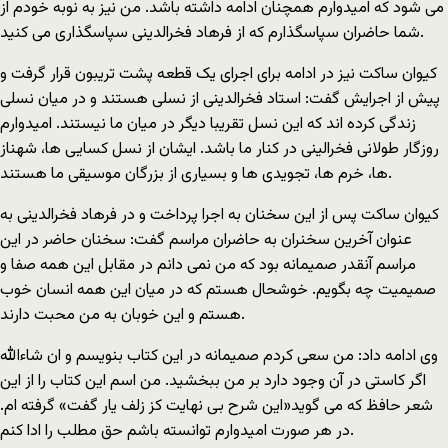
می شود که امیدوارم همچنان ادامه داشته باشد. من نیز به نوبه خودم از
شما حاضران سپاسگذارم که از فرهاد فخرالدینی سپاسگذاری می کنید.
کیوان ساکت نیز در ادامه برای اجرای یک قطعه پشت تریبون قرار گرفت و
پیش از اجرایش گفت: استاد فخرالدینی از نسلی هستند و در میان نسلی
زندگی کرده اند که این نسل تقریبا دیگر در میان ما نیستند. امیدوارم
روزگار طولانی فخرالینی در کنار ما باشد. ایشان از نسل کسایی ها، شهناز
ها، خرم ها، تجویدی ها و بسیاری از بزرگان موسیقی ما هستند.
کیوان ساکت پس از این سخنان به اجرا پرداخت و در فرهاد فخرالدینی به
عنوان آخرین سخنران به حاضران مراسم گفت: سخنان حاضر در این
مراسم آنقدر صمیمانه بود که من نمی دانم در مقابل این همه صفا و
صمیمیت چه بگویم. خوشحال هستم که در میان این همه انسان خوب
هستم و این خوبان به من محبت دارند.
وی ادامه داد: من سعی کردم صمیمانه در این کتاب بنویسم و ان شاءالله
اگر کاستی در آن وجود دارد بر من ببخشید. من اسم این کتاب را از این
شعر حافظ که می گوید«این شرح بی نهایت کز زلف یار گفت» گرفته ام.
در هر صورت امیدوارم توانسته باشم حق مطلب را ادا کنم.