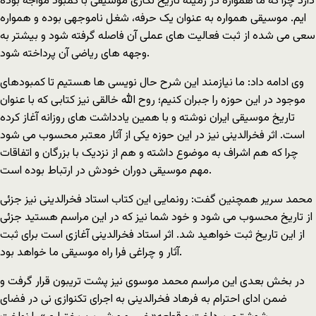
دارد چرا که ما همواره در زمینه تاریخ نگاری موسیقی با کمبود مواجه بوده
ایم. موسیقی همواره به عنوان یک حرفه، شغل ناموجهی بوده و همواره
سعی می شده از ثبت فعالیت های عملی آن فاصله گرفته شود و بیشتر به
وجهه های ریاضی آن پرداخته شود.
وی ادامه داد: ما نیازمند این شرح حال نویسی ها هستیم تا کمبودهای
موجود در این حوزه را جبران کنیم؛ روح الله خالقی نیز کتابی که با عنوان
تاریخ موسیقی ایران نوشته و با همین یادداشت های روزانه آغاز کرده
است. اثر فخرالدینی نیز در این حوزه یکی از آثار معتبر محسوب می شود
چرا که هم اشراف به موضوع داشته و هم از نزدیک با بزرگان و اتفاقات
مهم موسیقی دوران خودش در ارتباط بوده است.
محمد سریر همچنین گفت: رونمایی این کتاب استاد فخرالدینی نیز جزئی
از تاریخ محسوب می شود و خود شما نیز که در این مراسم هستید جزئی
از این تاریخ ثبت خواهید شد. اثر استاد فخرالدینی آغازی است برای ثبت
آثار و چراغی فرا راه موسیقی ما خواهد بود.
در بخش بعدی این مراسم محمد موسوی نیز پشت تریبون قرار گرفت و
ضمن ادای احترام به فرهاد فخرالدینی به اجرای تکنوازی نی در فضای