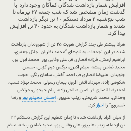
افزایش شمار بازداشت شدگان کماکان وجود دارد. با
گذشت زمان مشخص شد که شب جمعه ۲۷ تیرماه تا
شب پنج‌شنبه ۲ مرداد دستکم ۱۰ تن دیگر بازداشت
شدند و شمار بازداشت شدگان به حدود ۴۰ تن افزایش
پیدا کرد.
هرانا پیشتر طی چند گزارش هویت ۲۵ تن از شهروندان بازداشت
شده در این تجمعات به نام‌های “محمد نظریان، جلال جعفری،
ابراهیم ارمش، فرزانه انصاری فر، علی وفایی پور، محمد ابول پور،
مجید ضامن پیشه، میثم اکبری، نرگس درم گزین، حسین
جاویدان، علیرضا انصاری فر، احمد آخش، سامان رنگی، حجت
شکوهی زاده، مهرداد آتش افروز، پیمان رسولی، محمد بهزاد نسب،
احمدرضا انصاری فر، امین صالحی زاده، پیام جیحونی، مرتضی
وحدانی، محمد شریعتی، زینب علیپور،
احسان مجیدی پور
و رضا
خسروی” را
احراز
کرد.
از میان افراد بازداشت شده تا زمان تنظیم این گزارش دستکم ۳۲
تن ازجمله، زینب علیپور، علی وفایی پور، مجید ضامن پیشه، میثم