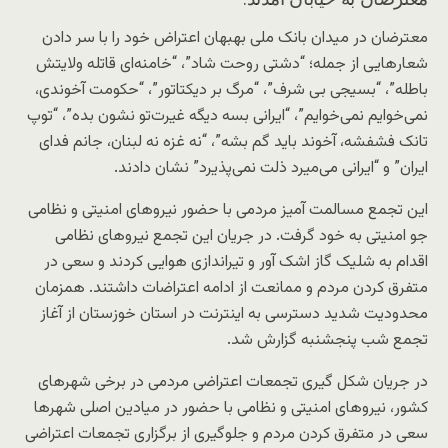
معترضان در میدان بانک ملی بهبهان اعتراض خود را با سر دادن
شعارهایی از جمله؛ “دشتی روحت شاد”، “خامنه‌ای قاتله ولایتش
باطله”، “بسیجی بی شرف”، “مرگ بر دیکتاتور”، “حکومت آخوندی،
نمی‌خوایم نمی‌خوایم”، “ایرانی بسه دیگه غیرت‌تو نشون بده”، “توپ
تانک فشفشه، آخوند باید گم بشه”، “نه غزه نه لبنان، جانم فدای
ایران” و “ایرانی می‌میرد ذلت نمی‌پذیرد” نشان دادند.
این تجمع مسالمت آمیز مردمی با حضور نیروهای امنیتی و نظامی
جو امنیتی به خود گرفت. در جریان این تجمع نیروهای نظامی
اقدام به شلیک گاز اشک آور و تیراندازی هوایی کردند و سعی در
متفرق کردن مردم و ممانعت از ادامه اعتراضات داشتند. همزمان
محدودیت شدید دسترسی به اینترنت در استان خوزستان از آغاز
تجمع شب پنجشنبه گزارش شد.
در جریان شکل گیری تجمعات اعتراضی مردمی در برخی شهرهای
کشور، نیروهای امنیتی و نظامی با حضور در میادین اصلی شهرها
سعی در متفرق کردن مردم و جلوگیری از برگزاری تجمعات اعتراضی