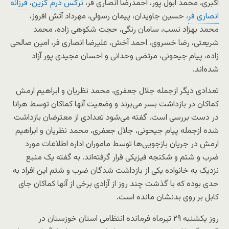
اکبری، محمد ابول پور، احمدرضا انصاری فر،
نرگس درم گزین
،
فرزانه
انصاری فر
، حسین جاویدان، پیمان رسولی، مهرداد آتش افروز،
محمد بهزاد نسب، سامان رنگی، حجت شکوهی زاده، محمد
شریعتی، رضا خسروی، احمد آخش، علیرضا انصاری فر، امین صالحی
زاده، پیام جیحونی، مرتضی وحدانی و احسان مجیدی پور آزاد
شده‌اند.
تعدادی دیگر ازجمله جلال جعفری، محمد نظریان و ابراهیم ارمش
کماکان در بازداشت بسر می‌برند و وضعیت آنها کماکان توسط هرانا
در دست بررسی است. گفته می‌شود تعدادی از معترضان بازداشت
شده ازجمله پیام جیحونی، جلال جعفری، محمد نظریان و ابراهیم
ارمش در جریان بازجویی‌ها توسط ماموران اداره اطلاعات مورد
ضرب و شتم و شکنجه فیزیکی قرار گرفته‌اند. به گفته یک منبع
نزدیک به خانواده یکی از بازداشت شدگان ضرب و شتم این افراد به
حدی بوده که با گذشت چند روز از آزادی برخی از آنها کماکان جای
کابل بر روی بدنشان مانده است.
روز یکشنبه ۲۹ تیرماه فرمانده انتظامی استان خوزستان در