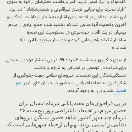
گفت‌وگو با ایرنا ضمن تایید خبر بازداشت معترضان از آنها به عنوان
“افراد محرک برای برپایی تجمع غیرقانونی و هنجارشکنانه” نام برد.
این مقام انتظامی در ادامه بدون اشاره به شمار بازداشت شدگان و
آخرین وضعیت آنها مدعی شد که «شنبه شب جمع زیادی از مردم
بهبهان در یک اقدام خودجوش در محکومیت این تجمع
ساختارشکنانه راهپیمایی کرده و خواستار برخورد با این افراد
شدند.»
از سوی دیگر روز پنجشنبه ۲ مرداد ۹۹، در پی انتشار فراخوان مردمی
برای شرکت در تجمعی در اعتراض به تداوم بازداشت
دستگیرشدگان این تجمعات، نیروهای نظامی جهت جلوگیری از
شکل‌گیری تجمعات اعتراضی با حضور در خیابان‌های شهر،
جو
امنیتی
شدیدی را به وجود آوردند.
در پی فراخوان‌های هفته پایانی تیرماه امسال برای
حضور مردم در تجمعات اعتراضی روز پنج‌شنبه ۲۶
تیرماه چند شهر کشور شاهد حضور سنگین نیروهای
نظامی و امنیتی بودند. بهبهان ازجمله شهرهایی است که
معترضان به خیابان آمدند.