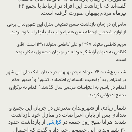
گفته‌اند که بازداشت این افراد در ارتباط با تجمع ۲۶
تیرماه مردم بهبهان صورت گرفته است.
ماموران در زمان بازداشت ضمن تفتیش منزل این شهروندان برخی
از لوازم شخصی ازجمله تلفن همراه و لپ تاپ آنها را با خود بردند.
مریم کاظمی متولد ۱۳۶۷ و علی کاظمی متولد ۱۳۷۱ است. آقای
کاظمی به عنوان آرایشگر مردانه در بهبهان مشغول به کار بوده
است.
شب پنج‌شنبه ۲۶ تیرماه مردم بهبهان در میدان بانک ملی این شهر
در اعتراض به “وضعیت نابسامان اقتصادی کشور” و “صدور حکم
اعدام در پاسخ به اعتراضات مردمی سال گذشته” اقدام به برگزاری
تجمع اعتراضی کردند.
شمار زیادی از شهروندان معترض در جریان این تجمع و
تعدادی پس از پایان اعتراضات در منازل خود بازداشت
شدند. هرانا صبح روز جمعه در
از بازداشت حدود
گزارشی
۳۰ شهروند در این خصوص خبر داد و گفت که احتمال