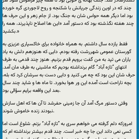
کشتارصادر شد. جنگ بهانه ی خوبی بود تا همه چيز فراموش شود هر
چند که در اوين زندگی جريانش با شکنجه و روح لاجوردی گره خورده
بود اما ديگر همه حواس شان به جنگ بود. از جام زهر و اين حرف ها
چند هفته نگذشته بود که دستور آمد «اين ها اصلاح ناپذيرند، همه را
بکشيد.»
فقط يازده سال داشتم. به همراه خانواده برای خاکسپاری عزيزی به
گورستان عمومی شهررشت رفته بودم. دايی که هنوزهم دلش به ياد
ياران می تپد به من گفت برويم قدم بزنيم. هنوز چند قدمی به طرف
انتهای “تازه آباد” گام برنداشته بوديم که ماشينی به طرف مان آمد.
حرف شان اين بود که چه می کنيد و دايی دست به سرشان کرد که بله،
بچه ناراحت است آمده اين ور هوا بخورد. تا ماه ها و شايد چند سال
بعد اين واقعه برايم سؤالی بود.
وقتی دستور مرگ آمد آن جا زمينی حفرشد تا آن ها که اهل سازش
نبودند زنده خاموش شوند.
امروزکه دلم گرفته می خواهم سری به “تازه آباد” بزنم. شلوغ است اما
کسی نمی داند اين جا چه خبر است. چند قدم بيشتر برنداشته ام که