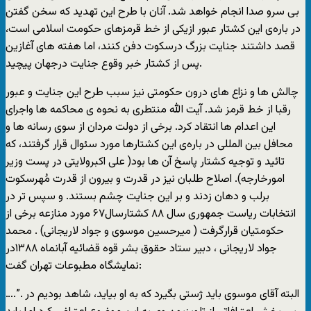
بی سرو صدا انجام خواهد شد. آنان با طرح اين تهديد که سخن گفتن
در باره‌ی اين کشتار عبور ازيکی از خط قرمزهای حکومت اسلامی است،
قصد داشتند جنايت بزرگ درسکوت دفن کنند، اما هفته های آغازين
پس از کشتار خبر وقوع جنايت درجهان پيچيد.
چالش ها و نزاع های درون حکومتی نيز سبب طرح اين جنايت و عبور
رقبا از خط قرمز شد. آيت الله منتطری به نحوه ی محاکمه ها واجرای
اين اعدام ها انتقاد کرد. برخی از دولت مردان از سوی رسانه ها و
محافل بين المللی در باره‌ی اين کشتارها مورد سئوال قرار گرفتند، که
تائيد و توجيه کشتار پاسخ آن ها بود( علی اکبرولايتی در پست وزير
امورخارجه). اصلاح طلبان نيز در قدرت و بيرون از قدرت مُهرسکوت
برلب و دهان زدند و بر اين جنايت چشم بستند. و سپس تر در
انتخابات رياست جمهوری سال ۸۸ کشتارسال۶۷ مورد منازعه برخی از
حکومتيان قرارگرفت ( ميرحسين موسوی و جواد لاريجانی) . محمد
جواد لاريجانی ، دبير ستاد حقوق بشر قوه قضائيه آبانماه ۱۳۸۸در
نمايشگاه مطبوعات تهران گفت:
….”. البته آقای موسوی بايد ژستی بگيرد که به او بيايد، شاهد بوديم در