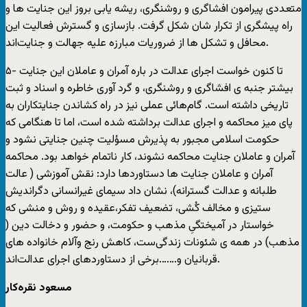
متعددی پيرامون افشاگری و روشنگری، ريشه يابی بروز اين جنايت ها و
راه پيشگری از تکرار شان شکل گرفت. بازسازی و گسترش فعاليت اين
محافل و تشکل ها از ضروريات مبارزه عليه جهالت و جنايت‌اند.
۵- تا کنون خواست اجرای عدالت در باره آمران و عاملان اين جنايت
بيشتر جنبه ی افشاگری و روشنگری، و گرد آوری خاطره و اسناد و ثبت
تاريخی داشته است. گام‌هائی عملی نيز در راه کشاندن جنايتکاران به
پای ميز محاکمه و اجرای عدالت برداشته شده است، اما تا هنگامی که
حکومت اسلامی مجبور به پذيرش مسؤليت چنين جنايتی نشود و
آمران و عاملان جنايت محاکمه نشوند، کار ناتمام خواهد بود. محاکمه
آمران و عاملان جنايت ها دستاوردها دارد: نقش آموزشی ( عالت
طلبانه و عدالت گسترانه)، نشان داد سيمای غيرانسانی دگرانديش
ستيزی و مخالف کُشی، تضعيف تفکر،عقيده و روش و منشی که
خواستار در آميختگیِ مذهب و حکومت، و حضور و دخالت دين (
مذهب) در همه ی شئونات زندگی‌ست، کاهش رنج وآلام خانواده های
قربانيان و…….برخی از دستاوردهای اجرای عدالت‌اند.
مسعود نقره‌کار