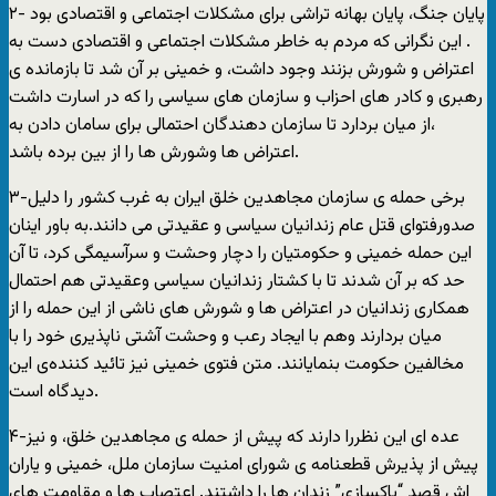
۲- پايان جنگ، پايان بهانه تراشی برای مشکلات اجتماعی و اقتصادی بود
. اين نگرانی که مردم به خاطر مشکلات اجتماعی و اقتصادی دست به
اعتراض و شورش بزنند وجود داشت، و خمينی بر آن شد تا بازمانده ی
رهبری و کادر های احزاب و سازمان های سياسی را که در اسارت داشت
،از ميان بردارد تا سازمان دهندگان احتمالی برای سامان دادن به
اعتراض ها وشورش ها را از بين برده باشد.
۳-برخی حمله ی سازمان مجاهدين خلق ايران به غرب کشور را دليل
صدورفتوای قتل عام زندانيان سياسی و عقيدتی می دانند.به باور اينان
اين حمله خمينی و حکومتيان را دچار وحشت و سرآسيمگی کرد، تا آن
حد که بر آن شدند تا با کشتار زندانيان سياسی وعقيدتی هم احتمال‌
همکاری‌ زندانيان در اعتراض ها و شورش های ناشی از اين حمله را از
ميان بردارند وهم با ايجاد رعب و وحشت آشتی ناپذيری خود را با
مخالفين حکومت بنمايانند. متن فتوی خمينی نيز تائيد کننده‌ی اين
ديدگاه است.
۴-عده ای اين نظررا دارند که پيش از حمله ی مجاهدين خلق، و نيز
پيش از پذيرش قطعنامه ی شورای امنيت سازمان ملل، خمينی و ياران
اش قصد “پاکسازی” زندان ها را داشتند. اعتصاب ها و مقاومت های