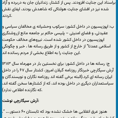
براسناد اين جنايت افزودند. پس از کشتار، زندانيان جان به دربرده و آزاد
شده نيز در افشای جنايت هولناکی که شاهدش بودند، ايفای نقش
کردند.
ب: اپوزيسيون در داخل کشور: سرکوب وحشيانه ی مخالفان سياسی و
عقيدتی، و فضای امنيتی – پليسی حاکم بر جامعه مانع ازروشنگری
اپوزيسيون در داخل کشور شده است. نيروهای مخالف حکومت
اسلامی عمدتا” از خارج از کشور و از طريق رسانه ها ، خبر و چگونگی
اين جنايت را به اطلاع بخشی از مردم رسانده اند.
ج: رسانه ها در داخل کشور: برای نخستين بار در مهرماه سال ۱۳۸۳
آرش سيگارچی خبرنگار روزنامه گيلان امروز، کشتار سال ۶۷ را در داخل
ايران رسانه ای کرد.(البته برخی گفته اند روزنامه نگاران و نويسندگان و
سياستمداران ديگری در داخل بوده اند، که از کشتارها سخن گفته اند،
که نگارنده اطلاعی ندارد).
آرش سيگارچی نوشت:
.” ….هنوز عرق انقلابی ها خشک نشده بود که تابستان ۶۰ دستور