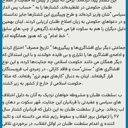
اين کشتار پيدا کرده‌اند. برخی که بيش از پيش به حمايت از اصلاح
طلبان حکومتی در غلطيده‌اند، کشتارها را به ” حساب پس انداز
سياسی “شان واريز کرده‌اند و طرح وپيگيری اين کشتارها جايز ندانسته،
و در دعواهای حکومتی به زيان اصلاح طلبان ارزيابی کردند. اينان بهمين
دليل ديگران را هم به سکوت فرا می خواندند.(گروهی از چپ های سابق
” خط امام” ی، که هنوز همانگونه اند).
جماعتی ديگر برای افشاگری‌ها و پيگيری‌ها ” تاريخ مصرف” اختراع کردند
و ادامه‌ی افشاگری ها را تکراری و بی فايده خواندند و با اين استدلال که
ديگر همگان می دانند حکومت اسلامی چه جنايت‌ها کرده، و اين نوع
افشاگری های ” سنتی”ست و فاقد کارائی ، در زمره‌ی لب فروبستگان
قرار گرفته‌اند. اينان به دنبال “کارهای مهم تری” رفته‌اند، که مثلا”
حکومت اسلامی از خارج از کشور به زير کشند.
ب :سلطنت طلبان و مشروطه خواهان نزديک به آنان به دليل اختلاف
های سياسی و عقيدتی با قربانيان اين جنايت، مُهر سکوت بر دهان و
لب زده‌اند. برخی از سلطنت طلبان به اين دليل که قربانيان کشتار سال
۶۷ را ازعوامل بروز انقلاب و سقوط رژيم شاه می دانسته اند، و تائيد
کننده ی اعدام سلطنت طلبان در اوائل انقلاب، در برخوردی تلافی