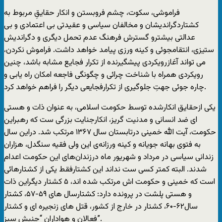
فراموشی، سکوت، چشم فروبستن و انکار حقايقِ مربوط به
کشتاردگرانديشان و مخالفان سياسی و عقيدتی بی اعتمادی و بی
عدالتی بيشترو گسترش فرهنگ عدم تحمل ديگری و دگرانديش
ستيزی، انتقامجوئی و کينه ورزی پيامد خواهد داشت. فراموش نکردن،
می تواند آغازرويکردی پيشگيرنده از تکرار فجايع مشابه باشد، چنين
رويکردی همراه با شناخت چرائی و چگونگی فاجعه امکان راه يابی و
چاره جوئی جهتِ جلوگيری از تکرارفجايعی ديگر را فراهم خواهد کرد.
يکی ازحقايق انکارشده توسط حکومت اسلامی، به عنوان ذات و هستی
ای ضد انسانی و مدنيت گريز، انکارجنايت بزرگی ست که رهبراين
حکومت، آيت الله خمينی درتابستان سال ۱۳۶۷ مرتکب شد. دراين سال
به فتوی بهانه جويانه و کينه ورزانه‌ی اين ولی فقيه سنگدل، هزاران
زندانی سياسی در مرداد و شهريور ماه درزندان‌ها‌ی اين حکومت اعدام
شدند. البته کمتر کسی ست نداند اين کشتارفقط يکی از کشتارهائی
است که خمينی و حکومت ‌اش مرتکب شده اند، ۵ کشتار ديگراين ذات
و هستی پلشت در پرونده دارد: کشتارسال های ۵۹-۵۷، کشتار
سال۶۲-۶۰، کشتار در خارج از کشور، قتل های زنجيره ای و کشتار
فعالان و هواداران “جنبش سبز”.