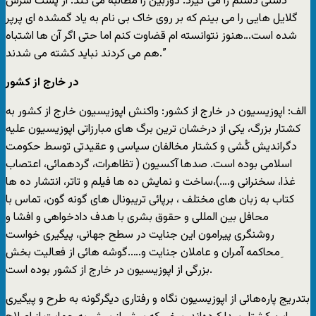
دستی دستم را می گيرد. دوربين را مطالبه می کند. از پشت سرش
گلايل هايی را می بينم که بر روی خاک بی نام به ياد گمشده ای پرپر
شده است…هنوز نتوانسته ام قضاوت کنم اما حتی اگر آن ها اشتباه
هم می کردند نبايد کشته می شدند.”
در خارج از کشور
الف: اپوزيسيون در خارج از کشور: واکنش اپوزيسيون خارج از کشور به
کشتار بزرگ، يکی از درخشان ترين برگ های مبارزاتی اپوزيسيون عليه
دگرانديش کُشی و کشتار مخالفان سياسی و عقيدتی توسط حکومت
اسلامی بوده است. صدها آکسيون ( تظاهرات، گردهمائی، اعتصاب
غذا، سخنرانی و….)،ساخت و نمايش ده ها فيلم و تاتر، انتشار ده ها
کتاب به زبان های مختلف ، برپائی تريبونال های گونه گون، تماس با
محافل بين المللی و حقوق بشری با هدف دادخواهی و افشا و
روشنگری پيرامون اين جنايت در سطح جهانی، پيگيری خواست
ِمحاکمه آمران و عاملان جنايت و…..گوشه هائی از فعاليت بخش
بزرگی از اپوزيسيون در خارج از کشور بوده است.
بتدريج پاره‌هائی از اپوزيسيون نگاه و رفتاری ديگرگونه به طرح و پيگيری