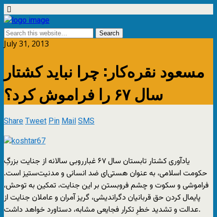
July 31, 2013
مسعود نقره‌کار: چرا نبايد کشتار
سال ۶۷ را فراموش کرد؟
Share
Tweet
Pin
Mail
SMS
يادآوری کشتار تابستان سال ۶۷ غبارروبی سالانه از جنايت بزرگِ
حکومت اسلامی، به عنوان هستی‌ای ضد انسانی و مدنيت‌ستيز است.
فراموشی و سکوت و چشم فروبستن بر اين جنايت، تمکين به توحش،
پايمال کردن حق قربانيان دگرانديشی، گريز آمران و عاملان جنايت از
عدالت و تشديد خطرِ تکرار فجايعی مشابه، دستاورد خواهد داشت.