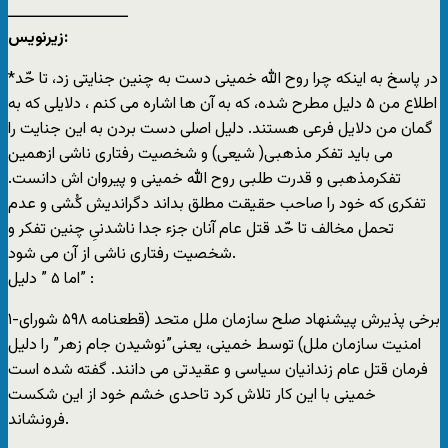
ــــــــــــــــــــــــ
زيرنويس:
*در پاسخ به اينکه چرا روح الله خمينی دست به چنين جنايتی زد، تا حّد
اطلاع من ۵ دليل مطرح شده، که به آن ها اشاره می کنم ، دلايلی که به
گمان من دلايل فرعی هستند. دليل اصلی دست بردن به اين جنايت را
می بايد تفکر مذهبی( شيعی) و شخصيت رفتاری ناشی ازهمين
تفکرمذهبی و قدرت طلبی روح الله خمينی و پيروان ‌اش دانست.
تفکری که خود را صاحب حقيقت مطلق بداند دگرانديش کُشی و عدم
تحمل مخالف تا حّد قتل عام آنان جزء جدا ناشدنیِ چنين تفکر و
شخصيت رفتاری ناشی از آن می شود.
اما ۵ ” دليل” :
۱-برخی پذيرش پيشنهاد صلح سازمان ملل متحد (قطعنامه ۵۹۸ شورای
امنيت سازمان ملل) توسط خمينی، يعنی”نوشيدن جام زهر” را دليل
فرمان قتل عام زندانيان سياسی و عقيدتی می دانند. گفته شده است
خمينی با اين کار تلاش کرد تاحدی خشم خود از اين شکست
فرونشاند.