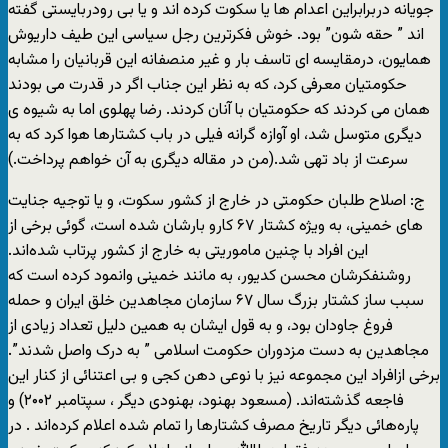
جويانه دربرابراين اعدام ها يا سکوت کرده اند و يا بی رودربايستی گفته
اند ” حقه شون” بود. خوش فکرترين رجل سياسی اين طيف داريوش
همايون، درمقايسه ای تاسف بار و غير منصفانه اين قربانيان را مشابه
حکومتيان معرفی کرد، که به نظر اين جناب اگر در قدرت می بودند
همان می کردند که حکومتيان با آنان کردند. رضا پهلوی اما به شيوه ی
ديگری متوسل شد، او آوازه گرانه فيلی در باب کشتارها هوا کرد که به
سرعت از باد تهی شد.(من در مقاله ديگری به آن خواهم پرداخت.)
ج: اصلاح طلبان حکومتی در خارج از کشور سکوت، و يا توجيه جنايت
های خمينی، به ويژه کشتار ۶۷ کارو بارشان شده است، گوئی برخی از
اين افراد با چنين ماموريتی به خارج از کشور پرتاب شده‌اند.
روشنفکرشان محسن کديور، به مانند خمينی وانمود کرده است که
سبب ساز کشتار بزرگ سال ۶۷ سازمان مجاهدين خلق ايران و حمله
فروغ جاودان بود، و به قول ايشان به همين دليل تعداد زيادی از
مجاهدين به دست مزدوران حکومت اسلامی ” به درک واصل شدند”.
برخی ازافراد اين مجموعه نيز با نوعی دهن کجی و بی اعتنائی از کنار اين
فاجعه گذشته‌اند. (مسعود بهنود، بهنودی ديگر ، سپتامبر ۲۰۰۲) و
پاره‌هائی ديگر تاريخ مصرف کشتارها را تمام شده اعلام کرده‌اند . در