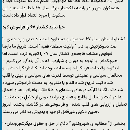
ميان اين مجموعه فقط عطاالله مهاجرانی اعلام کرد که سکوت خود و
همفکران اش را در رابطه با کشتار بزرگ سال ۶۷ خطا دانسته و اين
سکوت را مورد انتقاد قرار داده‌است.
چرا نبايد کشتار ۶۷ را فراموش کرد
۱- کشتارتابستان سال ۶۷ محصول و دستاورد استبداد دينی و پديده ی
ضد دموکراتيکی به نام ” ولايت مطلقه فقيه” است. تاريخ ما بارها
فجايعی مشابه فاجعه‌ی کشتار سال ۶۷ را تجربه کرده است، اما
هيچکدام- با توجه به دوران و شرايطی که در آن زندگی می کنيم –
اينگونه وقيحانه، فريبکارانه وسبعانه نبوده اند. کشتاردگرانديشان و
مخالفان سياسی و عقيدتی توسط قدرت های سياسی و دينی يا قلب
شده ثبت تاريخ شده اند و يا بتدريج به دست فراموشی سپرده
شده‌اند. اگر نا کارآمدی های رسانه‌ای و اطلاعاتی، واغراض ها و اهمال
ها در ثبت و تحليل وقايع و فجايع بتوانند برخی از دلايلِ توجيه ثبت،
تحليل و ارزيابی های قلب شده ، و فراموشی‌ها در گذشته باشند، امروز
چنين دلايلی غيرقابل توجيه و پذيرش به نظر می رسند.
۲-بخشی از” مطالبه ی شهروندی ” دفاع از حق و حقوق ديگرشهروندان