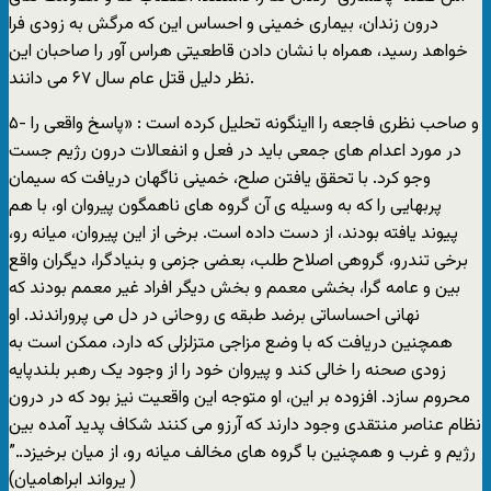
درون زندان، بيماری خمينی و احساس اين که مرگش به زودی فرا
خواهد رسيد، همراه با نشان دادن قاطعيتی هراس آور را صاحبان اين
نظر دليل قتل عام سال ۶۷ می دانند.
۵- و صاحب نظری فاجعه را ااينگونه تحليل کرده است : «پاسخ واقعی را
در مورد اعدام های جمعی بايد در فعل و انفعالات درون رژيم جست
وجو کرد. با تحقق يافتن صلح، خمينی ناگهان دريافت که سيمان
پربهايی را که به وسيله ی آن گروه های ناهمگون پيروان او، با هم
پيوند يافته بودند، از دست داده است. برخی از اين پيروان، ميانه رو،
برخی تندرو، گروهی اصلاح طلب، بعضی جزمی و بنيادگرا، ديگران واقع
بين و عامه گرا، بخشی معمم و بخش ديگر افراد غير معمم بودند که
نهانی احساساتی برضد‌‌‌ طبقه ی روحانی در دل می پروراندند. او
همچنين دريافت که با وضع مزاجی متزلزلی که دارد، ممکن است به
زودی صحنه را خالی کند و پيروان خود را از وجود يک رهبر بلندپايه
محروم سازد. افزوده بر اين، او متوجه اين واقعيت نيز بود که در درون
نظام عناصر منتقدی وجود دارند که آرزو می کنند شکاف پديد آمده بين
رژيم و غرب و همچنين با گروه های مخالف ميانه رو، از ميان برخيزد..”
( يرواند ابراهاميان)