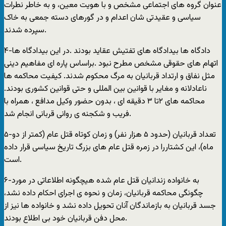
عنوان گروه های اجتماعی مشخص و با هويت معين، و به خاطر نطرات
سياسی و عقيدتی شان اعدام و در گورهای دسته جمعی به خاک
سپرده شدند.
۴-دادگاه ها بيدادگاه های تفتيش عقايد بودند .در اين بيدادگاه ها
اتهام های حقوقی مشخص مطرح نبود .براساس پاره ای مفاهيم دينی
مثل نفاق و ارتداد قربانيان به مرگ محکوم شدند. کيفيت محاکمه ها
ناعادلانه و مغاير با قوانين بين المللی و حتی قوانين کشوری بودند.
محاکمه های ۲تا ۳ دقيقه ای ، بدون حضور وکيل مدافع ، همراه با
فريب و شکجنه ی روانی قربانی انجام شد.
۵-تعداد قربانيان (حدود ۵ هزار نفر) و زمان کوتاه قتل عام (کمتر از دو
ماه)، اين کشتاررا در زمره قتل عام های بزرگ تاريخ سياسی قرار داده
است.
۶-به خانواده زندانيان قتل عام شده هيچگونه اطلاعاتی در مورد
چگونگی محاکمه قربانيان، زمان و نحوه ی اجرای احکام داده نشد،
جسد قربانيان به بازماندگان آنان تحويل داده نشد و خانواده ها نيز از
محل دفن قربانيان خود بی اطلاع بودند.