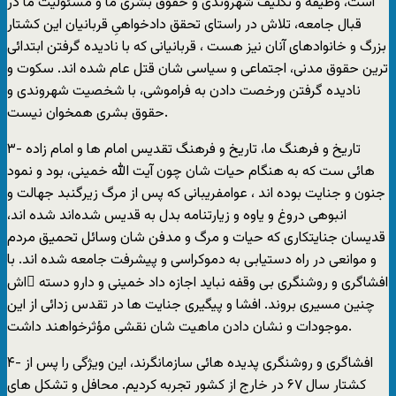
است، وظيفه و تکليف شهروندی و حقوق بشری ما و مسئوليت ما در
قبال جامعه، تلاش در راستای تحقق دادخواهیِ قربانيان اين کشتار
بزرگ و خانوادهای آنان نيز هست ، قربانيانی که با ناديده گرفتن ابتدائی
ترين حقوق مدنی، اجتماعی و سياسی شان قتل عام شده اند. سکوت و
ناديده گرفتن ورخصت دادن به فراموشی، با شخصيت شهروندی و
حقوق بشری همخوان نيست.
۳- تاريخ و فرهنگ ما، تاريخ و فرهنگ تقديس امام ها و امام زاده
هائی ست که به هنگام حيات شان چون آيت الله خمينی، بود و نمود
جنون و جنايت بوده اند ، عوامفريبانی که پس از مرگ زيرگنبد جهالت و
انبوهی دروغ و ياوه و زيارتنامه بدل به قديس شده‌اند شده اند،
قديسان جنايتکاری که حيات و مرگ و مدفن شان وسائل تحميق مردم
و موانعی در راه دستيابی به دموکراسی و پيشرفت جامعه شده اند. با
افشاگری و روشنگری بی وقفه نبايد اجازه داد خمينی و دارو دسته ِاش
چنين مسيری بروند. افشا و پيگيری جنايت ها در تقدس زدائی از اين
موجودات و نشان دادن ماهيت شان نقشی مؤثرخواهند داشت.
۴- افشاگری و روشنگری پديده هائی سازمانگرند، اين ويژگی را پس از
کشتار سال ۶۷ در خارج از کشور تجربه کرديم. محافل و تشکل های