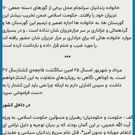
۷- خانواده زندانيان سرانجام محل برخی از گورهای دسته جمعی
عزيزان خود را يافتند. حکومت اسلامی ضمن تخريب بيشتر اين
گورستان ها، به خانواده ها اجازه تعمير و ترميم اين گورستان ها و
گردهمائی و عزاداری بر سر مزارعزيزان شان نداده است ، و در بسياری
موارد خانواده هائی که برای عزاداری بر مزار عزيزان شان حضور يافته اند
را مورد ضرب و شتم قرار داده و بازداشت کرده است.
***
مرداد و شهريور امسال ۲۵ امين سالگشت فاجعه‌ی کشتارسال ۶۷
است. به کوتاهی نگاهی به رويکردهای متفاوت به اين کشتارخواهم
داشت، و سپس اشارتی دارم به اينکه چرا نمی بايد اين کشتار را به
دست فراموشی سپرد:
در داخل کشور
الف : حکومت و حکومتيان: رهبران و مسؤلين حکومت اسلامی، به ويژه
آيت الله خمينی، بر اين گمان بودند که بر بنيان توجيه و دليل تراشی ای
انتقام جويانه و جنون آميز*، قتل عام سريع زندانيان سياسی و عقيدتی