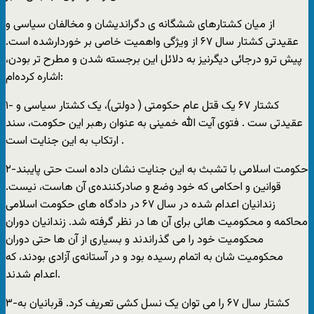
از ميان کشتارهای ششگانه ی دگرانديشان و مخالفان سياسی و
عقيدتی کشتار سال ۶۷ از ويژگی واهميت خاصی بر خوردارشده است.
پيش ترو درجائی ديگرنيز به دلائل اين برجسته شدن و مطرح تر بودن،
اشاره کرده‌ام:
۱- کشتار ۶۷ يک قتل عام حکومتی ( دولتی)، يک کشتار سياسی و
عقيدتی ست . فتوی آيت الله خمينی به عنوان رهبر اين حکومت، سند
ارتکاب به اين جنايت است .
۲-حکومت اسلامی با تشبث به اين جنايت نشان داده است حتی پايبند
قوانين و احکامی که خود وضع و صادرکننده‌ی آن هاست، نيست.
زندانيان اعدام شده در سال ۶۷ در دادگاه های حکومت اسلامی
محاکمه و محکوميت هائی برای آن ها در نظر گرفته شد. زندانيان دوران
محکوميت خود را می گذراندند و بسياری از آن ها حتی دوران
محکوميت شان به اتمام رسيده بود و در آستانه‌ی آزادی بودند، که
اعدام شدند.
۳-کشتار سال ۶۷ را می توان يک نسل کشی تعريف کرد. قربانيان به