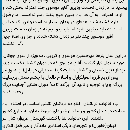
پی پخش اعترافاتی از تلويزيون وی به اين موضوع اعتراض کرد اما بايد
پرسيد که در زمان نخست وزيری آقای موسوی چند اعتراف پخش شد و
او در اعتراض به آن ها اين چنين جيغ بنفش سر نداد…….. من قبول
دارم کشته شدن عده‌ای در زندان بسيار بد است و اين يک جنايتی
است که بايد پيگيری شود اما بايد بپرسيم که در زمان نخست وزيری
آقای موسوی چند نفر در زندان کشته شدند و چرا وی اصلاً جيغ
نکشيد…..”.
در اين سال بارها ميرحسين موسوی و کروبی ، به ويژه از سوی جوانان،
مورد سئوال قرار گرفتند. آقای موسوی که در دوران کشتار نخست وزير
بود،از فتوی خمينی و کشتار حمايت کرد( سخنرانی در بابل). و هنوز نيز
پس ازربع قرن، اصولگرايان و اصلاح طلبان با چشم بستن برجنايت
بزرگ، و يا با توجيه و تائيد آن، برآنند تا به” دوران طلائیِ “جنايت بزرگ
رجعت کنند.
ب: خانواده قربانيان: خانواده قربانيان نقشی اساسی در افشای اين
جنايت در داخل کشور و رساندن خبرهای مربوط به آن، به خارج کشور
داشتند. اين خانواده ها با کشف گورستان عزيزان شان در
تهران(خاوران) و شهرهای ديگر، اسنادی ماندگار و غير قابل انکاری