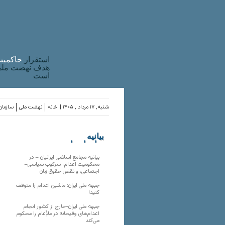
استقرار
حاکميت
هدف نهضت ملی 
است
شنبه, ۱۷ مرداد , ۱۴۰۵ |
خانه
نهضت ملی
سازمان‌
بیانیه
سازمان‌های
ملی
بیانیه مجامع اسلامی ایرانیان – در
محکومیت اعدام، سرکوب سیاسی–
اجتماعی، و نقض حقوق زنان
جبهه ملی ایران: ماشین اعدام را متوقف
کنید!
جبهه ملی ایران-خارج از کشور انجام
اعدام‌های وقیحانه در ملأِعام را محکوم
می‌کند