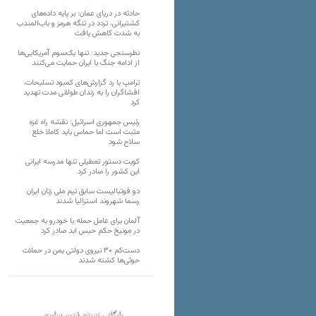
حادثه در دریای عمان؛ بر پایه داده‌های
کشتیرانی، تردد در تنگه هرمز و باب‌المندب
به شدت کاهش یافت
نظرسنجی جدید: تنها یک‌سوم آمریکایی‌ها
از ادامه جنگ با ایران حمایت می‌کنند
ترامپ با رد گزارش‌های کمبود تسلیحات،
افشاگران را به زندان طولانی مدت تهدید
کرد
رئیس‌ جمهوری اسرائیل: نقشه راه غزه
مثبت است اما حماس باید کاملا خلع
سلاح شود
کویت دستور تعطیلی تنها مدرسه ایرانی
این کشور را صادر کرد
دو فوتبالیست سابق تیم ملی زنان ایران
رسما شهروند استرالیا شدند
آلمان برای عامل حمله با خودرو به جمعیت
در مونیخ حکم حبس ابد صادر کرد
دست‌کم ۳۰ نیروی دولتی یمن در حملات
حوثی‌ها کشته شدند
بایگانی نسخه قدیم سایت