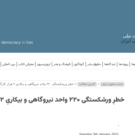
 ملی
ایران
d
democracy
in
Iran
ها
پیوندها
دیدگاه‌ها
حقوق بشر
گوناگون
فرهنگ و هنر
اپوزیسیون
معرفی کتاب
بین المللی
سایت ملیون ایران
آخرین مطالب
>
> خطرِ ورشکستگی ۲۲۰ واحد نیروگاهی و بیکاریِ ۲ هزار کارگر
خطرِ ورشکستگی ۲۲۰ واحد نیروگاهی و بیکاریِ ۲ هزار کارگر
-
Saturday, 9th January, 2021