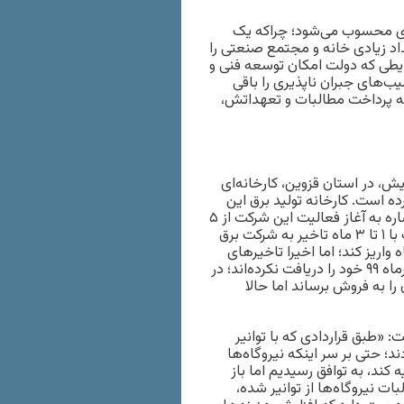
جدی محسوب می‌شود؛ چراکه یک
اد زیادی خانه و مجتمع صنعتی را
طی که دولت امکان توسعه فنی و
یب‌های جبران ناپذیری را باقی
به پرداخت مطالبات و تعهداتش،
یش، در استان قزوین، کارخانه‌ای
رده است. کارخانه تولید برق این
شرکت، ۱۵ کارگر متخصص دارد. شعبانی، از مدیران آسترو پاور با اشاره به آغاز فعالیت این شرکت از ۵
سال پیش، گفت: «در گذشته «توانیر» مطالبات آستروپاور را نهایت با ۱ تا ۳ ماه تاخیر به شرکت برق
اریز کند؛ اما اخیرا تاخیرهای
توانیر به ۶ تا ۷ ماه رسیده است. در حال حاضر نیروگاه‌ها طلب تیرماه ۹۹ خود را دریافت نکرده‌اند؛ در
 را به فروش برساند اما حالا
: «طبق قراردادی که با توانیر
دند؛ حتی بر سر اینکه نیروگاه‌ها
یه کند، به توافق رسیدیم اما باز
 نیروگاه‌ها از توانیر شده،