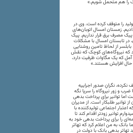
اک را هم متحمل شویم.»
ولید را متوقف کرده است. وی در
ادیم. زمستان امسال اتوبان‌های
 پیک مصرف برق قرار نداریم. پیک
، در تابستان امسال با مشکلات
 بابلسر از لحاظ تامین روشنایی
دهد که نیروگاه‌های کوچک که نقش
 آمل که یک مگاوات ظرفیت دارد،
 نکرده، نگرانِ صدور اجراییه
رب و زور نیروگاه را سرپا نگه
است اما توانیر برای پرداخت بدهی
‌کند. نیروگاه زنجان، ۷ میلیارد تومان از توانیر طلبکار است. از مدیران
 اعتبار اجتماعی تولیدکننده با
ارم توانیر زودتر اقدام کند تا
امه‌ای را برای پرداخت بدهی خود به
 بانک به من اعلام کرد که تهاتر
د تهاتر بدهی بانک با دولت در