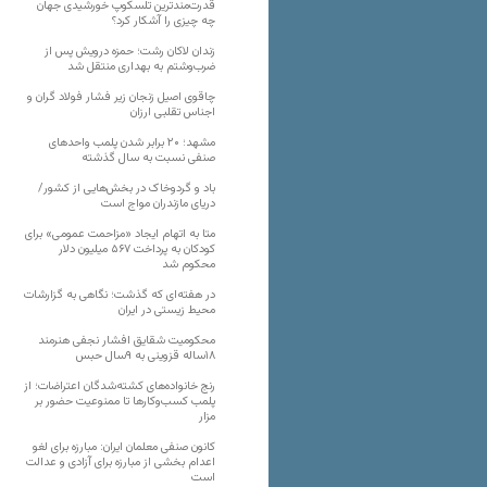
قدرت‌مندترین تلسکوپ خورشیدی جهان
چه چیزی را آشکار کرد؟
زندان لاکان رشت؛ حمزه درویش پس از
ضرب‌وشتم به بهداری منتقل شد
چاقوی اصیل زنجان زیر فشار فولاد گران و
اجناس تقلبی ارزان
مشهد؛ ۲۰ برابر شدن پلمب واحدهای
صنفی نسبت به سال گذشته
باد و گردوخاک در بخش‌هایی از کشور/
دریای مازندران مواج است
متا به اتهام ایجاد «مزاحمت عمومی» برای
کودکان به پرداخت ۵۶۷ میلیون دلار
محکوم شد
در هفته‌ای که گذشت؛ نگاهی به گزارشات
محیط زیستی در ایران
محکومیت شقایق افشار نجفی هنرمند
۱۸ساله قزوینی به ۹سال حبس
رنج خانواده‌های کشته‌شدگان اعتراضات؛ از
پلمب کسب‌وکارها تا ممنوعیت حضور بر
مزار
کانون صنفی معلمان ایران: مبارزه برای لغو
اعدام بخشی از مبارزه برای آزادی و عدالت
است