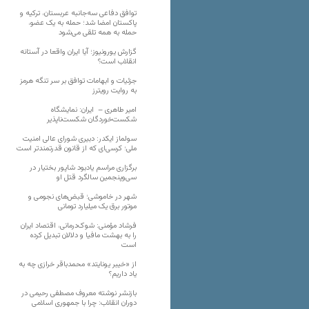
توافق دفاعی سه‌جانبه عربستان، ترکیه و
پاکستان امضا شد؛ حمله به یک عضو،
حمله به همه تلقی می‌شود
گزارش یورونیوز؛ آیا ایران واقعا در آستانه
انقلاب است؟
جزئیات و ابهامات توافق بر سر تنگه هرمز
به روایت رویترز
امیر طاهری – ایران: نمایشگاه
شکست‌خوردگان شکست‌ناپذیر
سولماز ایکدر: دبیری شورای عالی امنیت
ملی؛ کرسی‌ای که از قانون قدرتمندتر است
برگزاری مراسم یادبود شاپور بختیار در
سی‌وپنجمین سالگرد قتل او
شهر در خاموشی؛ قبض‌های نجومی و
موتور برق یک میلیارد تومانی
فرشاد مؤمنی: شوک‌درمانی، اقتصاد ایران
را به بهشت مافیا و دلالان تبدیل کرده
است
از «خیبر یونایتد» محمدباقر خرازی چه به
یاد داریم؟
بازنشر نوشته معروف مصطفی رحیمی در
دوران انقلاب: چرا با جمهوری اسلامی