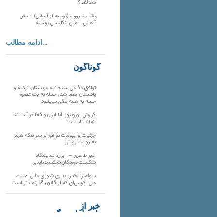
مخالفم؟
نقاب ضرورت (ترجمه از آلمانی) + متن
آلمانی + متن انگلیسی نوشته
ادامه مطالب...
گوناگون
توافق دفاعی سه‌جانبه عربستان، ترکیه و
پاکستان امضا شد؛ حمله به یک عضو،
حمله به همه تلقی می‌شود
گزارش یورونیوز؛ آیا ایران واقعا در آستانه
انقلاب است؟
جزئیات و ابهامات توافق بر سر تنگه هرمز
به روایت رویترز
امیر طاهری – ایران: نمایشگاه
شکست‌خوردگان شکست‌ناپذیر
سولماز ایکدر: دبیری شورای عالی امنیت
ملی؛ کرسی‌ای که از قانون قدرتمندتر است
خبر از
تارنماهای دیگر