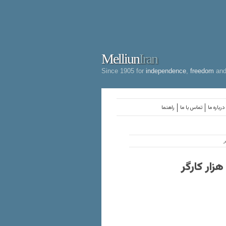
Melliun
Iran
Since 1905 for
independence
,
freedom
an
درباره ما
تماس با ما
راهنما