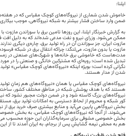
ایلنا:
خاموش شدن شماری از نیروگاه‌های کوچک مقیاس که در هفته‌ها
ضمن وارد ساختن فشار بیشتر به شبکه نیروگاهی، موجب بیکاری 
به گزارش خبرنگار ایلنا، این روزها تامین برق با سوزاندن مازوت با س
ممکن می‌شود. وزرای نیرو و نفت مدعی شده‌اند که به دلیل افت فش
مازوت ایران، جز سوزاندن آن در راه تولید برق، چاره‌ی دیگری ندارند.
مازوت یا بدون مازوت، می‌لنگد؛ چراکه انتقال برق در شبکه فرسوده 
مدت‌هاست که خاموشی برق خانه‌ها و شهرک‌های صنعتی در زمستان 
تبدیل شده است؛ رویه‌ای که مشترکین خانگی و صنعتی را در مورد 
نگرانی کرده است؛ بویژه اینکه «نیروگاه‌های کوچک مقیاس» تولید
شدن از مدار هستند.
نیروگاه‌های کوچک مقیاس یا همان «نیروگاه‌های هم زمانِ تولید ب
هستند که با هدف پوشش شبکه در مناطق مختلف کشور، ساخته شده
نیروگاه‌های بزرگ کاسته شود و در ضمن دولت مجبور نشود که نیرو
کور شبکه و محروم از لحاظ دسترسی به امکانات تولید برق، مستقر 
بخش نیروگاهی پایین می‌آید و منابع بیشتری صرف خرید برق از 
می‌شوند. از آنجا که نیروگاه‌های کوچک مقیاس، به بخش خصوصی س
بخش خصوصی مشوقی برای سرمایه‌گذاران این حوزه محسوب می‌شو
هم به محض نیمه گشایشِ پس از برجام، به ایران آمدند تا از این ح
فلج شدن ظرفیت نیروگاهی