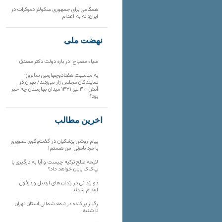
همگامی برای جمهوری سکولار دموکرات در
ایران: نه به اعدام
نهضت ملی
ضیاء مصباح: در باره دولت دکتر مصدق
به مناسبت هفتادوچهارمین سالروز:
نمایندگان مجلس زار می‌زدند/ تهران در
آتش؛ ۳۰ تیر ۱۳۳۱ میدان بهارستان چه خبر
بود؟
آخرین مطالب
پیام روشن پزشکیان در گفت‌و‌گوی تصویری
با مرد نامرئی: من هستم!
لایحه صلح ترکیه چیست و آیا به درگیری با
پ‌ک‌ک پایان خواهد داد؟
دو زندانی در زندان های اردبیل و دزفول
اعدام شدند
رگبار پراکنده در نیمه شمالی استان تهران
تا شنبه