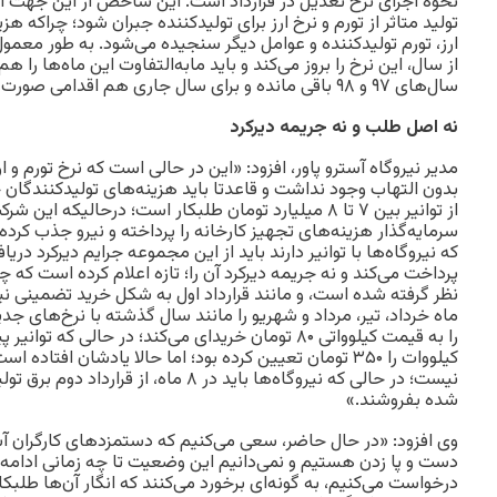
نحوه اجرای نرخ تعدیل در قرارداد است. این شاخص از این جهت ا
تولید متاثر از تورم و نرخ ارز برای تولیدکننده جبران شود؛ چراکه هز
از سال، این نرخ را بروز می‌کند و باید مابه‌التفاوت این ماه‌ها را 
سال‌های ۹۷ و ۹۸ باقی مانده و برای سال جاری هم اقدامی صورت نگرفته است.»
نه اصل طلب و نه جریمه دیرکرد
مدیر نیروگاه آسترو پاور، افزود: «این در حالی است که نرخ تورم 
بدون التهاب وجود نداشت و قاعدتا باید هزینه‌های تولیدکنندگان ج
از توانیر بین ۷ تا ۸ میلیارد تومان طلبکار است؛ درحالیکه 
سرمایه‌گذار هزینه‌های تجهیز کارخانه را پرداخته و نیرو جذب کر
که نیروگاه‌ها با توانیر دارند باید از این مجموعه جرایم دیرکرد دری
پرداخت می‌کند و نه جریمه دیرکرد آن را؛ تازه اعلام کرده است که چو
ماه خرداد، تیر، مرداد و شهریو را مانند سال گذشته با نرخ‌های جدی
را به قیمت کیلوواتی ۸۰ تومان خریدای می‌کند؛ در حالی ک
کیلووات را ۳۵۰ تومان تعیین کرده بود؛ اما حالا یادشان افتا
نیست؛ در حالی که نیروگاه‌ها باید در ۸ ماه، از
شده بفروشند.»
وی افزود: «در حال حاضر، سعی می‌کنیم که دستمزدهای کارگران آستور
دست و پا زدن هستیم و نمی‌دانیم این وضعیت تا چه زمانی ادامه پ
درخواست می‌کنیم، به گونه‌ای برخورد می‌کنند که انگار آن‌ها طلبک