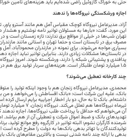
حتی به خوراک گازوئیل راضی شده‌ایم باید هزینه‌های تامین خور
اجازه ورشکستگی نیروگاه‌ها را ندهند
آزاد، مدیرعامل نیروگاه کوچک مقیاس آمل هم مانند آسترو پاور، ت
این مورد، گفت: «بارها به مسئولان توانیر نامه نوشتیم و هشدار د
تهران شب‌ها در خیلی از مواقع برق ندارند؛ تازه زمستان است و در
مصرف برق در تابستان است و حتما تهران و استانی مانند مازندران
بسیاری مواجه می‌شوند. برای نمونه در مازندران محمودآباد، آمل و
در تابستان‌ها مشکلات زیادی دارند. بنابراین توانیر نباید اجازه 
پدافندی و پشتیبانی شبکه را دارند، ورشکسته شوند. امروز نیروگاه
۱.۵ میلیارد تومان طلبکار است. هزینه‌های سربار تولید برق هم در حال افزایش هستند.»
چند کارخانه تعطیل می‌شوند؟
محمدی، مدیرعامل نیروگاه زنجان هم با وجود اینکه تولید را متوقف
بانک، علیه این شرکت است: «بانک اقساطش را می‌خواهد و من با ض
داشته‌ام. بانک تا به حال، دو بار اخطار اجراییه برایم ارسال کرده 
تیرماه نیروگاه‌ها هم تعلل می
آن می‌خواهم که حداقل با پرداخت طلب نیروگاه‌ها، اجازه ندهند که
تهدیدهای بانک و ضبط اموال شرکت و تعطیلی آن از هم بپاشد. امیدو
شرمنده کارگران نشوم؛ البته توانیر در کارگروه رفع موانع تولید، برن
تولیدکنندگان با تهاتر بدهی بانک‌ها به دولت را مطرح کرده است اما
بدهی با ارائه چند نامه شدنی نیست و بالاترین مقام‌های بانک بای